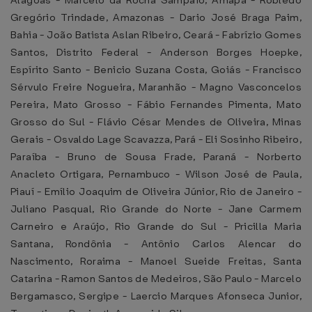
Alagoas - Marcelo da Rocha Sampaio, Amapá - Robledo
Gregório Trindade, Amazonas - Dario José Braga Paim,
Bahia - João Batista Aslan Ribeiro, Ceará - Fabrízio Gomes
Santos, Distrito Federal - Anderson Borges Hoepke,
Espírito Santo - Benicio Suzana Costa, Goiás - Francisco
Sérvulo Freire Nogueira, Maranhão - Magno Vasconcelos
Pereira, Mato Grosso - Fábio Fernandes Pimenta, Mato
Grosso do Sul - Flávio César Mendes de Oliveira, Minas
Gerais - Osvaldo Lage Scavazza, Pará - Eli Sosinho Ribeiro,
Paraíba - Bruno de Sousa Frade, Paraná - Norberto
Anacleto Ortigara, Pernambuco - Wilson José de Paula,
Piauí - Emílio Joaquim de Oliveira Júnior, Rio de Janeiro -
Juliano Pasqual, Rio Grande do Norte - Jane Carmem
Carneiro e Araújo, Rio Grande do Sul - Pricilla Maria
Santana, Rondônia - Antônio Carlos Alencar do
Nascimento, Roraima - Manoel Sueide Freitas, Santa
Catarina - Ramon Santos de Medeiros, São Paulo - Marcelo
Bergamasco, Sergipe - Laercio Marques Afonseca Junior,