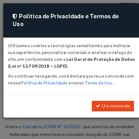
Política de Privacidade e Termos de
Uso
Acessar
Utilizamos cookies e tecnologias semelhantes para melhorar
sua experiência, personalizar conteúdo e analisar o tráfego do
site, em conformidade com a
Lei Geral de Proteção de Dados
Página Inicial
Legislações
Legislação Federal
Voltar
(Lei nº 13.709/2018 – LGPD)
.
Ao continuar navegando, você declara que leu e concorda com
Convênio ICMS Nº 56 DE
nossa
Política de Privacidade
e nosso
Termo de Uso
.
11/04/2025
Publicado no DOU em 15 abr 2025
Li e concordo
Compartilhar:
Altera o
Convênio ICMS Nº 41/2022
, que autoriza as unidades
federadas que menciona a conceder isenção do ICMS nas