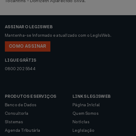
Tocantins - Donizeth Aparecido Silva.
ASSINAR O LEGISWEB
Mantenha-se informado e atualizado com o LegisWeb.
COMO ASSINAR
LIGUE GRÁTIS
0800 202 5544
PRODUTOS E SERVIÇOS
LINKS LEGISWEB
Banco de Dados
Página Inicial
Consultoria
Quem Somos
Sistemas
Notícias
Agenda Tributária
Legislação