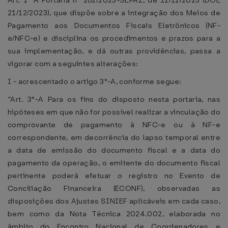
Art. 1° A Portaria n° 262/2023-SEFAZ, de 12/12/2023 (DOE
21/12/2023), que dispõe sobre a integração dos Meios de
Pagamento aos Documentos Fiscais Eletrônicos (NF-
e/NFC-e) e disciplina os procedimentos e prazos para a
sua implementação, e dá outras providências, passa a
vigorar com a seguintes alterações:
I - acrescentado o artigo 3°-A, conforme segue:
“Art. 3°-A Para os fins do disposto nesta portaria, nas
hipóteses em que não for possível realizar a vinculação do
comprovante de pagamento à NFC-e ou à NF-e
correspondente, em decorrência do lapso temporal entre
a data de emissão do documento fiscal e a data do
pagamento da operação, o emitente do documento fiscal
pertinente poderá efetuar o registro no Evento de
Conciliação Financeira (ECONF), observadas as
disposições dos Ajustes SINIEF aplicáveis em cada caso,
bem como da Nota Técnica 2024.002, elaborada no
âmbito do Encontro Nacional de Coordenadores e