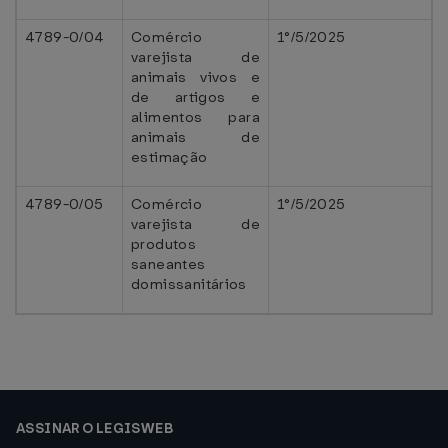
4789-0/04
Comércio
1°/5/2025
varejista de
animais vivos e
de artigos e
alimentos para
animais de
estimação
4789-0/05
Comércio
1°/5/2025
varejista de
produtos
saneantes
domissanitários
ASSINAR O LEGISWEB