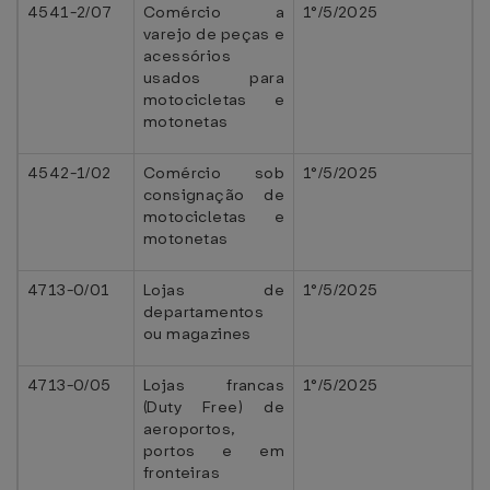
4541-2/07
Comércio a
1°/5/2025
varejo de peças e
acessórios
usados para
motocicletas e
motonetas
4542-1/02
Comércio sob
1°/5/2025
consignação de
motocicletas e
motonetas
4713-0/01
Lojas de
1°/5/2025
departamentos
ou magazines
4713-0/05
Lojas francas
1°/5/2025
(Duty Free) de
aeroportos,
portos e em
fronteiras