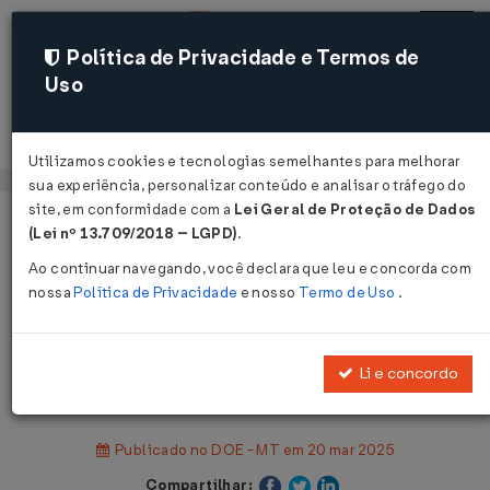
Política de Privacidade e Termos de
Uso
Acessar
Utilizamos cookies e tecnologias semelhantes para melhorar
sua experiência, personalizar conteúdo e analisar o tráfego do
site, em conformidade com a
Lei Geral de Proteção de Dados
Página Inicial
Legislações
(Lei nº 13.709/2018 – LGPD)
.
Legislação Estadual - Mato Grosso
Ao continuar navegando, você declara que leu e concorda com
nossa
Política de Privacidade
e nosso
Termo de Uso
.
Voltar
Portaria SEFAZ Nº 43 DE
Li e concordo
10/03/2025
Publicado no DOE - MT em 20 mar 2025
Compartilhar: