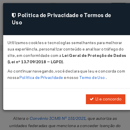
Política de Privacidade e Termos de
Uso
Acessar
Utilizamos cookies e tecnologias semelhantes para melhorar
sua experiência, personalizar conteúdo e analisar o tráfego do
site, em conformidade com a
Lei Geral de Proteção de Dados
Página Inicial
Legislações
Legislação Federal
Voltar
(Lei nº 13.709/2018 – LGPD)
.
Ao continuar navegando, você declara que leu e concorda com
Convênio ICMS Nº 151 DE
nossa
Política de Privacidade
e nosso
Termo de Uso
.
06/12/2024
Publicado no DOU em 11 dez 2024
Li e concordo
Compartilhar:
Altera o
Convênio ICMS Nº 151/2021
, que autoriza as
unidades federadas que menciona a conceder isenção do