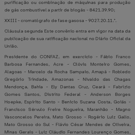
purificação ou combinação de máquinas para produção
de gás combustível a partir de biogás - 8421.39.90;
XXIII - cromatógrafo de fase gasosa - 9027.20.11.".
Cláusula segunda Este convênio entra em vigor na data da
publicação de sua ratificação nacional no Diário Oficial da
União.
Presidente do CONFAZ, em exercício - Fábio Franco
Barbosa Fernandes, Acre - Clóvis Monteiro Gomes,
Alagoas - Marcelo da Rocha Sampaio, Amapá - Robledo
Gregório Trindade, Amazonas - Nivaldo das Chagas
Mendonça, Bahia - Ely Dantas Cruz, Ceará - Fabrízio
Gomes Santos, Distrito Federal - Anderson Borges
Hoepke, Espírito Santo - Benicio Suzana Costa, Goiás -
Francisco Sérvulo Freire Nogueira, Maranhão - Magno
Vasconcelos Pereira, Mato Grosso - Rogério Luiz Gallo,
Mato Grosso do Sul - Flávio César Mendes de Oliveira,
Minas Gerais - Luiz Cláudio Fernandes Lourenço Gomes,