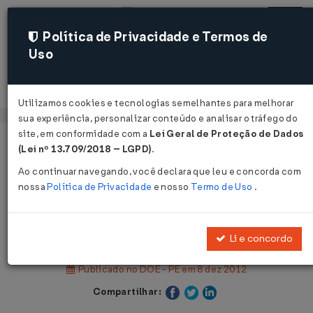
Política de Privacidade e Termos de
Uso
Acessar
Utilizamos cookies e tecnologias semelhantes para melhorar
sua experiência, personalizar conteúdo e analisar o tráfego do
site, em conformidade com a
Lei Geral de Proteção de Dados
Página Inicial
Legislações
(Lei nº 13.709/2018 – LGPD)
.
Legislação Estadual - Pernambuco
Ao continuar navegando, você declara que leu e concorda com
nossa
Política de Privacidade
e nosso
Termo de Uso
.
Voltar
Lei Nº 14860 DE 07/12/2012
Li e concordo
Publicado no DOE - PE em 8 dez 2012
Compartilhar: