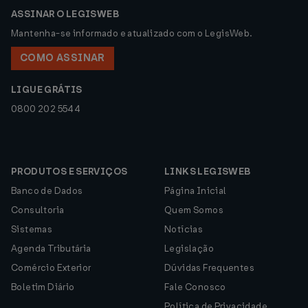
ASSINAR O LEGISWEB
Mantenha-se informado e atualizado com o LegisWeb.
COMO ASSINAR
LIGUE GRÁTIS
0800 202 5544
PRODUTOS E SERVIÇOS
LINKS LEGISWEB
Banco de Dados
Página Inicial
Consultoria
Quem Somos
Sistemas
Notícias
Agenda Tributária
Legislação
Comércio Exterior
Dúvidas Frequentes
Boletim Diário
Fale Conosco
Política de Privacidade