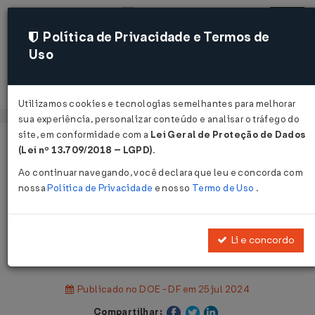
Política de Privacidade e Termos de
Uso
Acessar
Utilizamos cookies e tecnologias semelhantes para melhorar
sua experiência, personalizar conteúdo e analisar o tráfego do
site, em conformidade com a
Lei Geral de Proteção de Dados
Página Inicial
Legislações
(Lei nº 13.709/2018 – LGPD)
.
Legislação Estadual - Distrito Federal
Ao continuar navegando, você declara que leu e concorda com
nossa
Política de Privacidade
e nosso
Termo de Uso
.
Voltar
Solução de Consulta COTRI Nº 21
Li e concordo
DE 23/07/2024
Publicado no DOE - DF em 25 jul 2024
Compartilhar: