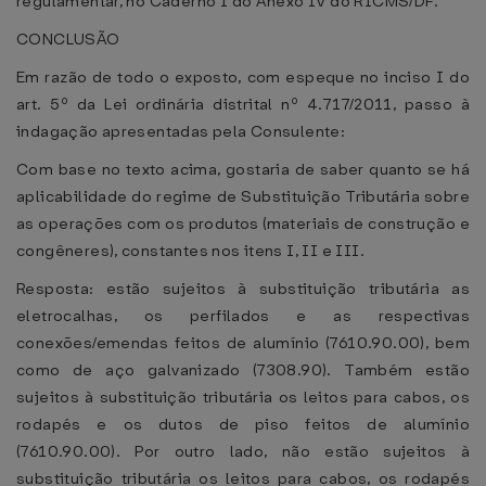
regulamentar, no Caderno I do Anexo IV do RICMS/DF.
CONCLUSÃO
Em razão de todo o exposto, com espeque no inciso I do
art. 5º da Lei ordinária distrital nº 4.717/2011, passo à
indagação apresentadas pela Consulente:
Com base no texto acima, gostaria de saber quanto se há
aplicabilidade do regime de Substituição Tributária sobre
as operações com os produtos (materiais de construção e
congêneres), constantes nos itens I, II e III.
Resposta: estão sujeitos à substituição tributária as
eletrocalhas, os perfilados e as respectivas
conexões/emendas feitos de alumínio (7610.90.00), bem
como de aço galvanizado (7308.90). Também estão
sujeitos à substituição tributária os leitos para cabos, os
rodapés e os dutos de piso feitos de alumínio
(7610.90.00). Por outro lado, não estão sujeitos à
substituição tributária os leitos para cabos, os rodapés