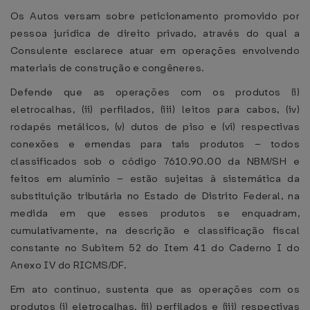
Os Autos versam sobre peticionamento promovido por
pessoa jurídica de direito privado, através do qual a
Consulente esclarece atuar em operações envolvendo
materiais de construção e congêneres.
Defende que as operações com os produtos (i)
eletrocalhas, (ii) perfilados, (iii) leitos para cabos, (iv)
rodapés metálicos, (v) dutos de piso e (vi) respectivas
conexões e emendas para tais produtos – todos
classificados sob o código 7610.90.00 da NBM/SH e
feitos em alumínio – estão sujeitas à sistemática da
substituição tributária no Estado de Distrito Federal, na
medida em que esses produtos se enquadram,
cumulativamente, na descrição e classificação fiscal
constante no Subitem 52 do Item 41 do Caderno I do
Anexo IV do RICMS/DF.
Em ato contínuo, sustenta que as operações com os
produtos (i) eletrocalhas, (ii) perfilados e (iii) respectivas