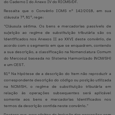
do Caderno I do Anexo IV do RICMS/DF.
Ressalta que o Convênio ICMS nº 142/2018, em sua
cláusula 7ª, §1º, rege:
“Cláusula sétima. Os bens e mercadorias passíveis de
sujeição ao regime de substituição tributária são os
identificados nos Anexos II ao XXVI deste convênio, de
acordo com o segmento em que se enquadrem, contendo
a sua descrição, a classificação na Nomenclatura Comum
do Mercosul baseada no Sistema Harmonizado (NCM/SH)
e um CEST.
§1º Na hipótese de a descrição do item não reproduzir a
correspondente descrição do código ou posição utilizada
na NCM/SH, o regime de substituição tributária em
relação às operações subsequentes será aplicável
somente aos bens e mercadorias identificados nos
termos da descrição contida neste convênio.”
Destaca que, para efeitos de inclusão das operações com