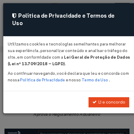
Política de Privacidade e Termos de
Uso
Acessar
Utilizamos cookies e tecnologias semelhantes para melhorar
sua experiência, personalizar conteúdo e analisar o tráfego do
site, em conformidade com a
Lei Geral de Proteção de Dados
Página Inicial
Legislações
Legislação Federal
Voltar
(Lei nº 13.709/2018 – LGPD)
.
Ao continuar navegando, você declara que leu e concorda com
Decreto Nº 91030 DE 05/03/1985
nossa
Política de Privacidade
e nosso
Termo de Uso
.
Publicado no DOU em 11 mar 1985
Compartilhar:
Li e concordo
Aprova o Regulamento Aduaneiro