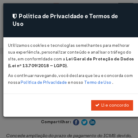
Política de Privacidade e Termos de
Uso
Acessar
Utilizamos cookies e tecnologias semelhantes para melhorar
sua experiência, personalizar conteúdo e analisar o tráfego do
site, em conformidade com a
Lei Geral de Proteção de Dados
Página Inicial
Legislações
Legislação Estadual - Rondônia
(Lei nº 13.709/2018 – LGPD)
.
Ao continuar navegando, você declara que leu e concorda com
Voltar
nossa
Política de Privacidade
e nosso
Termo de Uso
.
Decreto Nº 29123 DE 21/05/2024
Li e concordo
Publicado no DOE - RO em 21 mai 2024
Compartilhar:
Concede ampliação do prazo de pagamento do ICMS devido,