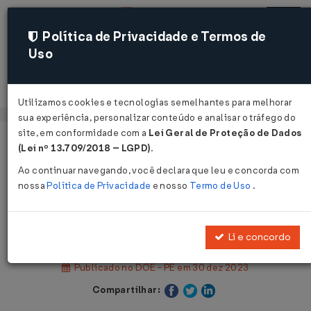
Política de Privacidade e Termos de
Uso
Acessar
Utilizamos cookies e tecnologias semelhantes para melhorar
sua experiência, personalizar conteúdo e analisar o tráfego do
site, em conformidade com a
Lei Geral de Proteção de Dados
Página Inicial
Legislações
(Lei nº 13.709/2018 – LGPD)
.
Legislação Estadual - Pernambuco
Ao continuar navegando, você declara que leu e concorda com
nossa
Política de Privacidade
e nosso
Termo de Uso
.
Voltar
Decreto Nº 55985 DE 29/12/2023
Li e concordo
Publicado no DOE - PE em 30 dez 2023
Compartilhar: