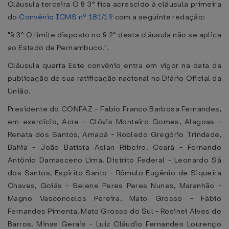
Cláusula terceira O § 3° fica acrescido à cláusula primeira
do
Convênio ICMS nº 181/19
com a seguinte redação:
"§ 3° O limite disposto no § 2° desta cláusula não se aplica
ao Estado de Pernambuco.".
Cláusula quarta Este convênio entra em vigor na data da
publicação de sua ratificação nacional no Diário Oficial da
União.
Presidente do CONFAZ - Fabio Franco Barbosa Fernandes,
em exercício, Acre - Clóvis Monteiro Gomes, Alagoas -
Renata dos Santos, Amapá - Robledo Gregório Trindade,
Bahia - João Batista Aslan Ribeiro, Ceará - Fernando
Antônio Damasceno Lima, Distrito Federal - Leonardo Sá
dos Santos, Espírito Santo - Rômulo Eugênio de Siqueira
Chaves, Goiás - Selene Peres Peres Nunes, Maranhão -
Magno Vasconcelos Pereira, Mato Grosso - Fábio
Fernandes Pimenta, Mato Grosso do Sul - Rosinei Alves de
Barros, Minas Gerais - Luiz Cláudio Fernandes Lourenço