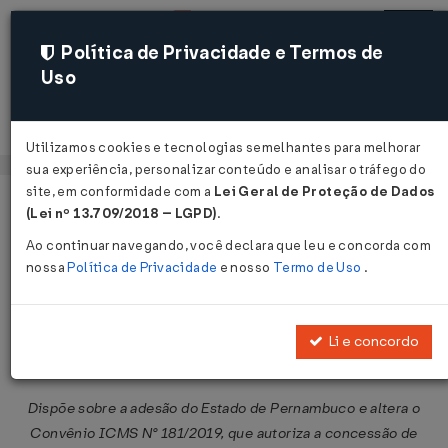
Política de Privacidade e Termos de
Uso
Acessar
Utilizamos cookies e tecnologias semelhantes para melhorar
sua experiência, personalizar conteúdo e analisar o tráfego do
site, em conformidade com a
Lei Geral de Proteção de Dados
Página Inicial
Legislações
Legislação Federal
Voltar
(Lei nº 13.709/2018 – LGPD)
.
Ao continuar navegando, você declara que leu e concorda com
Convênio ICMS Nº 224 DE
nossa
Política de Privacidade
e nosso
Termo de Uso
.
21/12/2023
Publicado no DOU em 26 dez 2023
Li e concordo
Compartilhar:
Dispõe sobre a adesão do Estado de Pernambuco e altera o
Convênio ICMS N° 181/2019, que autoriza a concessão de