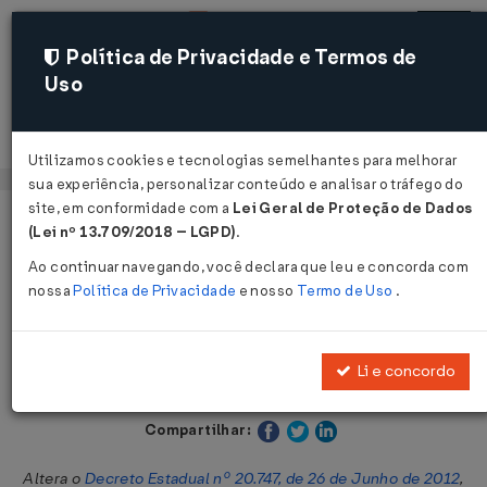
Política de Privacidade e Termos de
Uso
Acessar
Utilizamos cookies e tecnologias semelhantes para melhorar
sua experiência, personalizar conteúdo e analisar o tráfego do
site, em conformidade com a
Lei Geral de Proteção de Dados
Página Inicial
Legislações
Legislação Estadual - Alagoas
(Lei nº 13.709/2018 – LGPD)
.
Ao continuar navegando, você declara que leu e concorda com
Voltar
nossa
Política de Privacidade
e nosso
Termo de Uso
.
Decreto Nº 90380 DE 30/03/2023
Li e concordo
Publicado no DOE - AL em 31 mar 2023
Compartilhar:
Altera o
Decreto Estadual nº 20.747, de 26 de Junho de 2012
,