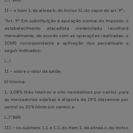
(…)” (NR)
II – o item 1, da alínea b, do inciso II, do caput do art. 9º:
“Art. 9º Em substituição à apuração normal do imposto, o
estabelecimento atacadista credenciado recolherá
mensalmente, de acordo com as operações realizadas, o
ICMS correspondente a aplicação dos percentuais a
seguir indicados:
(...)
II – sobre o valor da saída:
b) interna:
1. 3,08% (três inteiros e oito centésimos por cento): para
as mercadorias sujeitas à alíquota de 19% (dezenove por
cento) ou 20% (vinte por cento); e
(…)” (NR)
III – os subitens 1.1 e 1.2, do item 1, da alínea c, do inciso