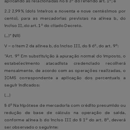
aplicando às relacionadas no § 3º do referido art. 1º; e
2.2 2,99% (dois inteiros e noventa e nove centésimos por
cento), para as mercadorias previstas na alínea b, do
inciso II, do art. 1º do citado Decreto.
(…)” (NR)
V – o item 2 da alínea b, do inciso III, do § 6º, do art. 9º:
“Art. 9º Em substituição à apuração normal do imposto, o
estabelecimento atacadista credenciado recolherá
mensalmente, de acordo com as operações realizadas, o
ICMS correspondente a aplicação dos percentuais a
seguir indicados:
(...)
§ 6º Na hipótese de mercadoria com crédito presumido ou
redução de base de cálculo na operação de saída,
conforme alínea b do inciso III do § 1º do art. 8º, deverá
ser observado o seguinte: