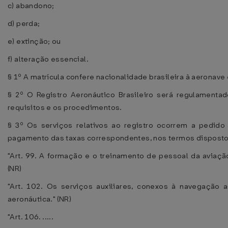
c) abandono;
d) perda;
e) extinção; ou
f) alteração essencial.
§ 1º A matrícula confere nacionalidade brasileira à aeronave e
§ 2º O Registro Aeronáutico Brasileiro será regulamentad
requisitos e os procedimentos.
§ 3º Os serviços relativos ao registro ocorrem a pedid
pagamento das taxas correspondentes, nos termos dispostos
"Art. 99. A formação e o treinamento de pessoal da aviaçã
(NR)
"Art. 102. Os serviços auxiliares, conexos à navegação a
aeronáutica." (NR)
"Art. 106. .....