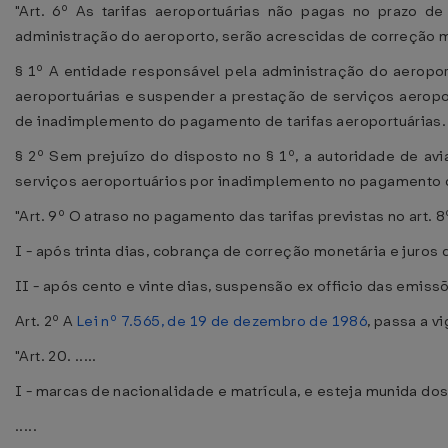
"Art. 6º As tarifas aeroportuárias não pagas no prazo d
administração do aeroporto, serão acrescidas de correção m
§ 1º A entidade responsável pela administração do aeropor
aeroportuárias e suspender a prestação de serviços aeropor
de inadimplemento do pagamento de tarifas aeroportuárias.
§ 2º Sem prejuízo do disposto no § 1º, a autoridade de av
serviços aeroportuários por inadimplemento no pagamento da
"Art. 9º O atraso no pagamento das tarifas previstas no art.
I - após trinta dias, cobrança de correção monetária e juros
II - após cento e vinte dias, suspensão ex officio das emiss
Art. 2º A
Lei nº 7.565, de 19 de dezembro de 1986
, passa a v
"Art. 20. .....
I - marcas de nacionalidade e matrícula, e esteja munida do
.....