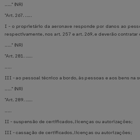
....." (NR)
"Art. 267. .....
I - o proprietário da aeronave responde por danos ao pesso
respectivamente, nos art. 257 e art. 269, e deverão contratar 
....." (NR)
"Art. 281. .....
.....
III - ao pessoal técnico a bordo, às pessoas e aos bens na s
....." (NR)
"Art. 289. .....
.....
II - suspensão de certificados, licenças ou autorizações;
III - cassação de certificados, licenças ou autorizações;