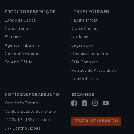
PRODUTOS E SERVIÇOS
LINKS LEGISWEB
Banco de Dados
Página Inicial
Consultoria
Quem Somos
Sistemas
Notícias
Agenda Tributária
Legislação
Comércio Exterior
Dúvidas Frequentes
Boletim Diário
Fale Conosco
Política de Privacidade
Termo de Uso
NOTÍCIAS POR ASSUNTO
SIGA-NOS
Comércio Exterior
Contabilidade / Societário
ICMS, IPI, ISS e Outros
TRABALHE CONOSCO
IR / Contribuições