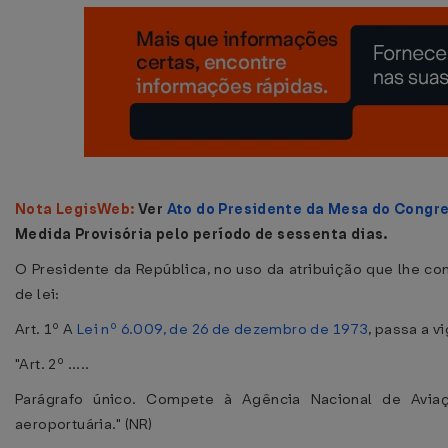
Nota LegisWeb:
Ver
Ato do Presidente da Mesa do Congre
Medida Provisória pelo período de sessenta dias.
O Presidente da República, no uso da atribuição que lhe con
de lei:
Art. 1º A
Lei nº 6.009, de 26 de dezembro de 1973
, passa a v
"Art. 2º .....
Parágrafo único. Compete à Agência Nacional de Aviaçã
aeroportuária." (NR)