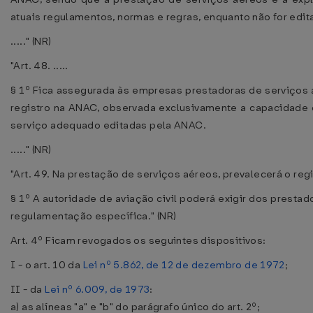
atuais regulamentos, normas e regras, enquanto não for edi
....." (NR)
"Art. 48. .....
§ 1º Fica assegurada às empresas prestadoras de serviços 
registro na ANAC, observada exclusivamente a capacidade
serviço adequado editadas pela ANAC.
....." (NR)
"Art. 49. Na prestação de serviços aéreos, prevalecerá o regi
§ 1º A autoridade de aviação civil poderá exigir dos prest
regulamentação específica." (NR)
Art. 4º Ficam revogados os seguintes dispositivos:
I - o art. 10 da
Lei nº 5.862, de 12 de dezembro de 1972
;
II - da
Lei nº 6.009, de 1973
:
a) as alíneas "a" e "b" do parágrafo único do art. 2º;