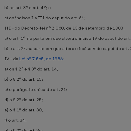
b) os art. 3º e art. 4º; e
c) os incisos I a III do caput do art. 6º;
III - do Decreto-lei nº 2.060, de 13 de setembro de 1983:
a) o art. 1º, na parte em que altera o inciso IV do caput do art
b) o art. 2º, na parte em que altera o inciso V do caput do art.
IV - da
Lei nº 7.565, de 1986
:
a) os § 2º e § 3º do art. 14;
b) o § 2º do art. 15;
c) o parágrafo único do art. 21;
d) o § 2º do art. 25;
e) o § 1º do art. 30;
f) o art. 34;
g) o § 2º do art. 36;