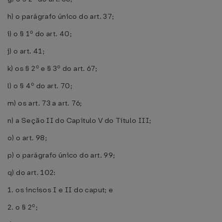
h) o parágrafo único do art. 37;
i) o § 1º do art. 40;
j) o art. 41;
k) os § 2º e § 3º do art. 67;
l) o § 4º do art. 70;
m) os art. 73 a art. 76;
n) a Seção II do Capítulo V do Título III;
o) o art. 98;
p) o parágrafo único do art. 99;
q) do art. 102:
1. os incisos I e II do caput; e
2. o § 2º;