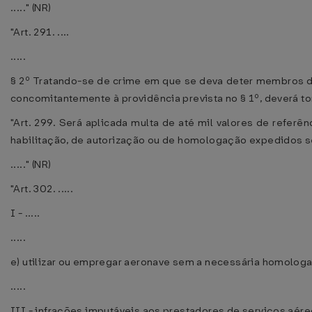
....." (NR)
"Art. 291. ....
.....
§ 2º Tratando-se de crime em que se deva deter membros de 
concomitantemente à providência prevista no § 1º, deverá t
"Art. 299. Será aplicada multa de até mil valores de referê
habilitação, de autorização ou de homologação expedidos s
....." (NR)
"Art. 302. .....
I - .....
.....
e) utilizar ou empregar aeronave sem a necessária homolog
.....
III - infrações imputáveis aos prestadores de serviços aére