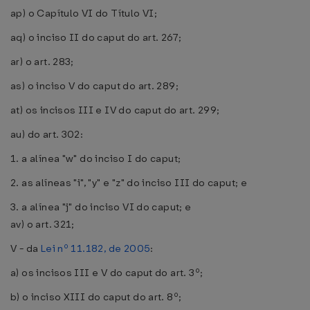
ap) o Capítulo VI do Título VI;
aq) o inciso II do caput do art. 267;
ar) o art. 283;
as) o inciso V do caput do art. 289;
at) os incisos III e IV do caput do art. 299;
au) do art. 302:
1. a alínea "w" do inciso I do caput;
2. as alíneas "i", "y" e "z" do inciso III do caput; e
3. a alínea "j" do inciso VI do caput; e
av) o art. 321;
V - da
Lei nº 11.182, de 2005
:
a) os incisos III e V do caput do art. 3º;
b) o inciso XIII do caput do art. 8º;