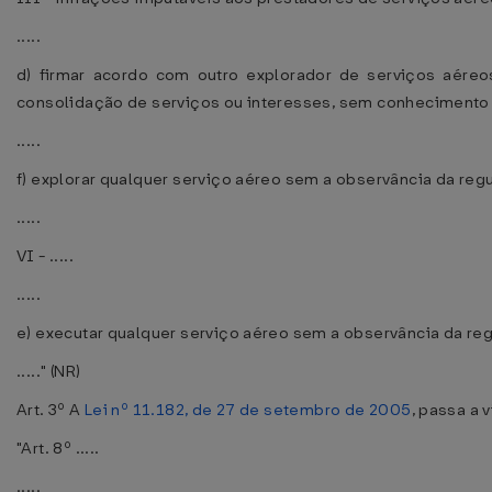
.....
d) firmar acordo com outro explorador de serviços aéreo
consolidação de serviços ou interesses, sem conhecimento 
.....
f) explorar qualquer serviço aéreo sem a observância da reg
.....
VI - .....
.....
e) executar qualquer serviço aéreo sem a observância da re
....." (NR)
Art. 3º A
Lei nº 11.182, de 27 de setembro de 2005
, passa a 
"Art. 8º .....
.....