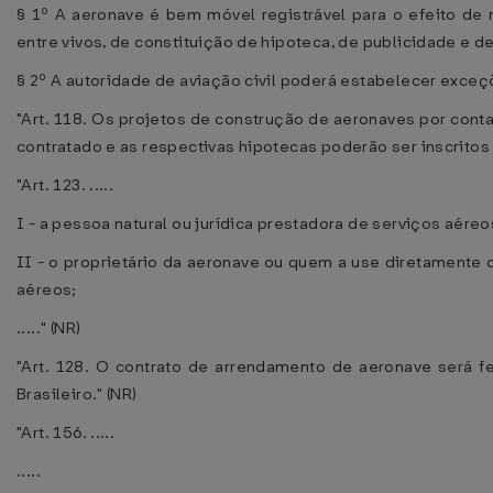
§ 1º A aeronave é bem móvel registrável para o efeito de n
entre vivos, de constituição de hipoteca, de publicidade e d
§ 2º A autoridade de aviação civil poderá estabelecer exceçõe
"Art. 118. Os projetos de construção de aeronaves por conta
contratado e as respectivas hipotecas poderão ser inscritos 
"Art. 123. .....
I - a pessoa natural ou jurídica prestadora de serviços aéreo
II - o proprietário da aeronave ou quem a use diretamente
aéreos;
....." (NR)
"Art. 128. O contrato de arrendamento de aeronave será fei
Brasileiro." (NR)
"Art. 156. .....
.....