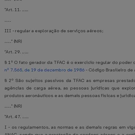
"Art. 11. .....
.....
III - regular a exploração de serviços aéreos;
....." (NR)
"Art. 29. .....
§ 1º O fato gerador da TFAC é o exercício regular do poder
nº 7.565, de 19 de dezembro de 1986
- Código Brasileiro de
§ 2º São sujeitos passivos da TFAC as empresas prestador
agências de carga aérea, as pessoas jurídicas que explo
produtos aeronáuticos e as demais pessoas físicas e jurídic
....." (NR)
"Art. 47. .....
I - os regulamentos, as normas e as demais regras em vig
ANAC, sendo que a prestação de serviços aéreos e a expl