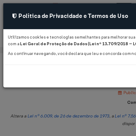
Política de Privacidade e Termos de Uso
Utilizamos cookies e tecnologias semelhantes para melhorar sua 
Acessar
com a
Lei Geral de Proteção de Dados (Lei nº 13.709/2018 – 
Ao continuar navegando, você declara que leu e concorda com n
Página Inicial
Legislações
Legislação Federal
Medida Provisória Nº 1089 DE 29/12
Public
Com
Altera a
Lei nº 6.009, de 26 de dezembro de 1973
, a
Lei nº 7.5
dispor