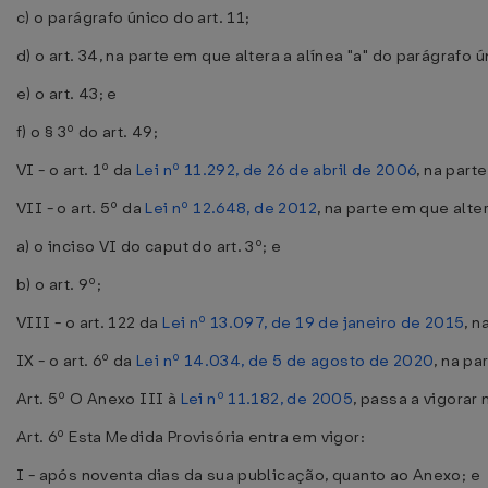
c) o parágrafo único do art. 11;
d) o art. 34, na parte em que altera a alínea "a" do parágrafo ú
e) o art. 43; e
f) o § 3º do art. 49;
VI - o art. 1º da
Lei nº 11.292, de 26 de abril de 2006
, na part
VII - o art. 5º da
Lei nº 12.648, de 2012
, na parte em que alt
a) o inciso VI do caput do art. 3º; e
b) o art. 9º;
VIII - o art. 122 da
Lei nº 13.097, de 19 de janeiro de 2015
, n
IX - o art. 6º da
Lei nº 14.034, de 5 de agosto de 2020
, na pa
Art. 5º O Anexo III à
Lei nº 11.182, de 2005
, passa a vigorar
Art. 6º Esta Medida Provisória entra em vigor:
I - após noventa dias da sua publicação, quanto ao Anexo; e