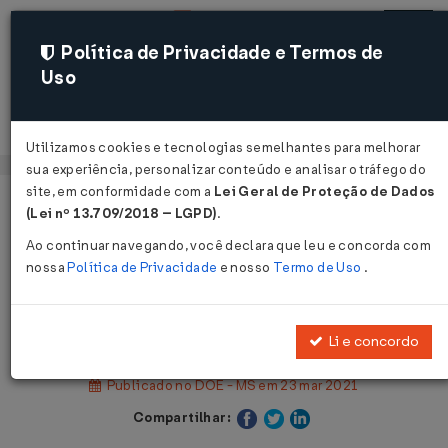
Política de Privacidade e Termos de
Uso
Acessar
Utilizamos cookies e tecnologias semelhantes para melhorar
sua experiência, personalizar conteúdo e analisar o tráfego do
site, em conformidade com a
Lei Geral de Proteção de Dados
Página Inicial
Legislações
(Lei nº 13.709/2018 – LGPD)
.
Legislação Estadual - Mato Grosso do Sul
Ao continuar navegando, você declara que leu e concorda com
nossa
Política de Privacidade
e nosso
Termo de Uso
.
Voltar
Decreto Nº 15637 DE 22/03/2021
Li e concordo
Publicado no DOE - MS em 23 mar 2021
Compartilhar: