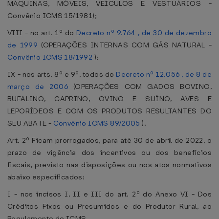
MÁQUINAS, MÓVEIS, VEÍCULOS E VESTUÁRIOS -
Convênio ICMS 15/1981);
VIII - no art. 1º do
Decreto nº 9.764 , de 30 de dezembro
de 1999
(OPERAÇÕES INTERNAS COM GÁS NATURAL -
Convênio ICMS 18/1992
);
IX - nos arts. 8º e 9º, todos do
Decreto nº 12.056 , de 8 de
março de 2006
(OPERAÇÕES COM GADOS BOVINO,
BUFALINO, CAPRINO, OVINO E SUÍNO, AVES E
LEPORÍDEOS E COM OS PRODUTOS RESULTANTES DO
SEU ABATE -
Convênio ICMS 89/2005
).
Art. 2º Ficam prorrogados, para até 30 de abril de 2022, o
prazo de vigência dos incentivos ou dos benefícios
fiscais, previsto nas disposições ou nos atos normativos
abaixo especificados:
I - nos incisos I, II e III do art. 2º do Anexo VI - Dos
Créditos Fixos ou Presumidos e do Produtor Rural, ao
Regulamento do ICMS.