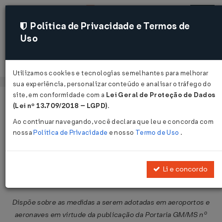
Política de Privacidade e Termos de
Uso
Acessar
Utilizamos cookies e tecnologias semelhantes para melhorar
sua experiência, personalizar conteúdo e analisar o tráfego do
site, em conformidade com a
Lei Geral de Proteção de Dados
Página Inicial
Legislações
Legislação Federal
Voltar
(Lei nº 13.709/2018 – LGPD)
.
Ao continuar navegando, você declara que leu e concorda com
Resolução ANVISA/DC Nº 456 DE
nossa
Política de Privacidade
e nosso
Termo de Uso
.
17/12/2020
Publicado no DOU em 18 dez 2020
Li e concordo
Compartilhar:
Dispõe sobre as medidas a serem adotadas em aeroportos e
aeronaves em virtude da publicação da Portaria GM/MS nº