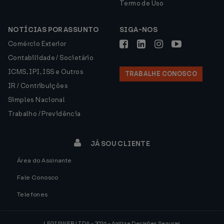
Termo de Uso
NOTÍCIAS POR ASSUNTO
SIGA-NOS
Comércio Exterior
Contabilidade / Societário
ICMS, IPI, ISS e Outros
TRABALHE CONOSCO
IR / Contribuições
Simples Nacional
Trabalho / Previdência
JÁ SOU CLIENTE
Área do Assinante
Fale Conosco
Telefones
LEGISWEB LTDA - 2026 - Agilize Decisões Seguras