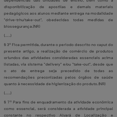
dependências das unidades de ensino, bem como a
disponibilização de apostilas e demais materiais
pedagógicos aos alunos mediante entrega na modalidade
"drive-trhu/take-out", obedecidas todas medidas de
biossegurança.(NR)
(.....)
§ 3º Fica permitida, durante o período descrito no caput do
presente artigo, a realização de comércio de produtos
oriundos das atividades consideradas essenciais acima
listadas, via sistema "delivery" e/ou "take-out", desde que
o ato de entrega seja precedido de todas as
recomendações preconizadas pelos órgãos de saúde
quanto à necessidade de higienização do produto.(NR)
(.....)
§ 7º Para fins de enquadramento da atividade econômica
como essencial, será considerada a atividade principal
constante no respectivo Alvará de Localização e