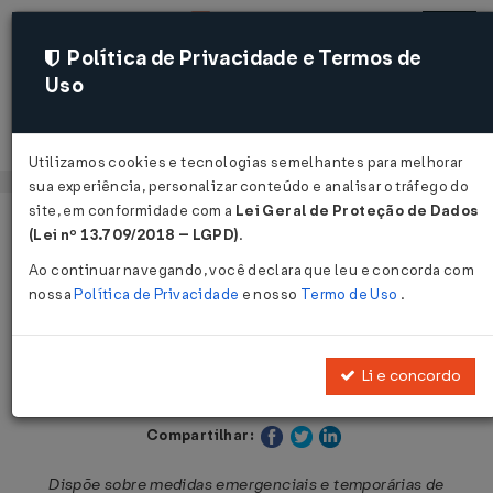
Política de Privacidade e Termos de
Uso
Acessar
Utilizamos cookies e tecnologias semelhantes para melhorar
sua experiência, personalizar conteúdo e analisar o tráfego do
site, em conformidade com a
Lei Geral de Proteção de Dados
Página Inicial
Legislações
Legislação Municipal - Cuiabá
(Lei nº 13.709/2018 – LGPD)
.
Ao continuar navegando, você declara que leu e concorda com
Voltar
nossa
Política de Privacidade
e nosso
Termo de Uso
.
Decreto Nº 7975 DE 02/07/2020
Li e concordo
Publicado no DOM - Cuiabá em 6 jul 2020
Compartilhar:
Dispõe sobre medidas emergenciais e temporárias de