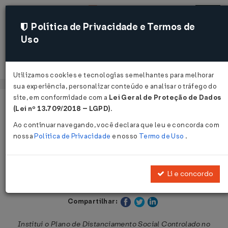
Política de Privacidade e Termos de
Uso
Acessar
Utilizamos cookies e tecnologias semelhantes para melhorar
sua experiência, personalizar conteúdo e analisar o tráfego do
site, em conformidade com a
Lei Geral de Proteção de Dados
Página Inicial
Legislações
Legislação Estadual - Alagoas
(Lei nº 13.709/2018 – LGPD)
.
Ao continuar navegando, você declara que leu e concorda com
Voltar
nossa
Política de Privacidade
e nosso
Termo de Uso
.
Decreto Nº 70145 DE 22/06/2020
Li e concordo
Publicado no DOE - AL em 22 jun 2020
Compartilhar:
Institui o Plano de Distanciamento Social Controlado no