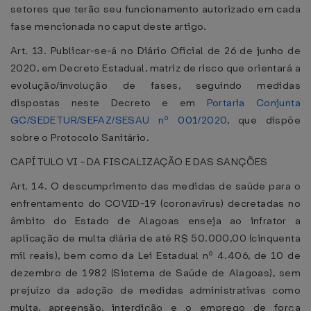
setores que terão seu funcionamento autorizado em cada
fase mencionada no caput deste artigo.
Art. 13. Publicar-se-á no Diário Oficial de 26 de junho de
2020, em Decreto Estadual, matriz de risco que orientará a
evolução/involução de fases, seguindo medidas
dispostas neste Decreto e em
Portaria Conjunta
GC/SEDETUR/SEFAZ/SESAU nº 001/2020
, que dispõe
sobre o Protocolo Sanitário.
CAPÍTULO VI - DA FISCALIZAÇÃO E DAS SANÇÕES
Art. 14. O descumprimento das medidas de saúde para o
enfrentamento do COVID-19 (coronavírus) decretadas no
âmbito do Estado de Alagoas enseja ao infrator a
aplicação de multa diária de até R$ 50.000,00 (cinquenta
mil reais), bem como da Lei Estadual nº 4.406, de 10 de
dezembro de 1982 (Sistema de Saúde de Alagoas), sem
prejuízo da adoção de medidas administrativas como
multa, apreensão, interdição e o emprego de força