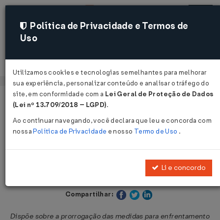
Política de Privacidade e Termos de
Uso
Acessar
Utilizamos cookies e tecnologias semelhantes para melhorar
sua experiência, personalizar conteúdo e analisar o tráfego do
site, em conformidade com a
Lei Geral de Proteção de Dados
Página Inicial
Legislações
Legislação Estadual - Alagoas
(Lei nº 13.709/2018 – LGPD)
.
Ao continuar navegando, você declara que leu e concorda com
Voltar
nossa
Política de Privacidade
e nosso
Termo de Uso
.
Decreto Nº 69935 DE 31/05/2020
Li e concordo
Publicado no DOE - AL em 31 mai 2020
Compartilhar:
Dispõe sobre a prorrogação das medidas para enfrentamento