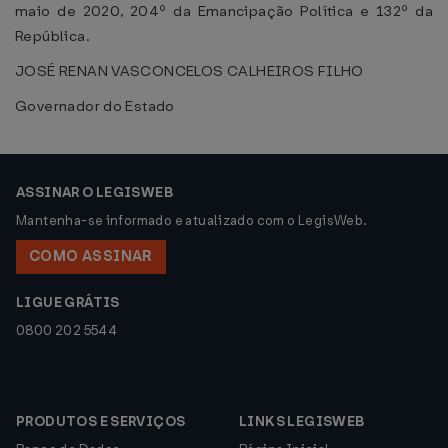
maio de 2020, 204º da Emancipação Política e 132º da
República.
JOSÉ RENAN VASCONCELOS CALHEIROS FILHO
Governador do Estado
ASSINAR O LEGISWEB
Mantenha-se informado e atualizado com o LegisWeb.
COMO ASSINAR
LIGUE GRÁTIS
0800 202 5544
PRODUTOS E SERVIÇOS
LINKS LEGISWEB