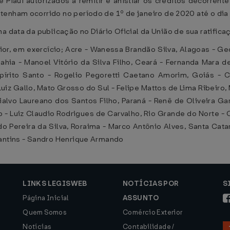
 Piauí autorizados a remitir e anistiar os créditos decorrent
 tenham ocorrido no período de 1º de janeiro de 2020 até o dia
na data da publicação no Diário Oficial da União de sua ratifica
or, em exercício; Acre - Wanessa Brandão Silva, Alagoas - G
ahia - Manoel Vitório da Silva Filho, Ceará - Fernanda Mara d
spírito Santo - Rogelio Pegoretti Caetano Amorim, Goiás - C
uiz Gallo, Mato Grosso do Sul - Felipe Mattos de Lima Ribeiro,
rialvo Laureano dos Santos Filho, Paraná - Renê de Oliveira G
iro - Luiz Claudio Rodrigues de Carvalho, Rio Grande do Norte -
o Pereira da Silva, Roraima - Marco Antônio Alves, Santa Cata
cantins - Sandro Henrique Armando
LINKS LEGISWEB
NOTÍCIAS POR
S
Página Inicial
ASSUNTO
Quem Somos
Comércio Exterior
Notícias
Contabilidade /