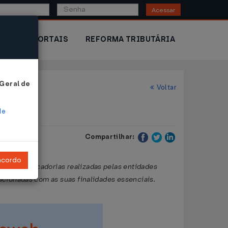
Acessar
IOR
PORTAIS
REFORMA TRIBUTÁRIA
 Geral de
Voltar
de
Compartilhar:
ncordo
das de mercadorias realizadas pelas entidades
lacionadas com as suas finalidades essenciais.