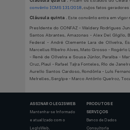
Cláusula quarta
. Ficam os Estados do Ceará e
convênio ICMS 131/2018
, cujos fatos geradores
Cláusula quinta
. Este convênio entra em vigor 
Presidente do CONFAZ - Waldery Rodrigues Juni
Santos Abrantes, Amazonas - Alex Del Giglio, B
Federal - André Clemente Lara de Oliveira, E
Marcellus Ribeiro Alves, Mato Grosso - Rogério L
- René de Oliveira e Sousa Júnior, Paraíba - Ma
Cruz, Piauí - Rafael Tajra Fonteles, Rio de Jane
Aurelio Santos Cardoso, Rondônia - Luis Fernand
Meirelles, Sergipe - Marco Antônio Queiroz, To
ASSINAR O LEGISWEB
PRODUTOS E
Mantenha-se informado
SERVIÇOS
e atualizado com o
Banco de Dados
LegisWeb.
Consultoria