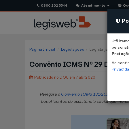
0800 202 5544
Atendimento
Qu
Pol
Utilizam
personali
Página Inicial
Legislações
Legislação Federal
Proteção
Convênio ICMS Nº 29 DE 03/
Ao conti
Privacid
Publicado no DOU em 7 abr 2020
Revigora o
Convênio ICMS 131/2018
, que aut
beneficentes de assistência social que indica