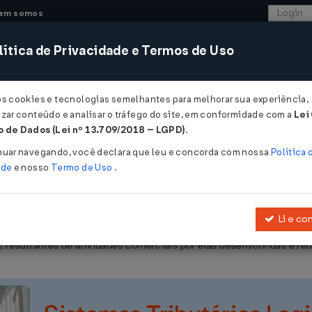
em somos
ítica de Privacidade e Termos de Uso
CONSULTORIA
SISTEMAS
COMÉRCIO EXTER
os cookies e tecnologias semelhantes para melhorar sua experiência,
zar conteúdo e analisar o tráfego do site, em conformidade com a
Lei
 de Dados (Lei nº 13.709/2018 – LGPD)
.
04/2020
nuar navegando, você declara que leu e concorda com nossa
Política 
ade
e nosso
Termo de Uso
.
Li e co
oriza os Estados que menciona a conceder isenção do ICMS nas saí
, resultantes de atividades comerciais por elas desenvolvidas e re