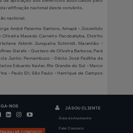
es da aplicação dos benefícios autorizados pelo
 da ratificação nacional deste convênio.
ção nacional.
eorge André Palermo Santoro, Amapá - Josenildo
e Oliveira Macedo Carneiro Pacobahyba, Distrito
ristiane Alkmin Junqueira Schmidt, Maranhão -
 Minas Gerais - Gustavo de Oliveira Barbosa, Pará
arcia Junior, Pernambuco - Décio José Padilha da
 Carlos Eduardo Xavier, Rio Grande do Sul - Marco
rina - Paulo Eli, São Paulo - Henrique de Campos
IGA-NOS
JÁ SOU CLIENTE
Área do Assinante
Fale Conosco
TRABALHE CONOSCO