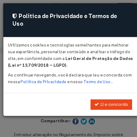
Política de Privacidade e Termos de
Uso
Acessar
Utilizamos cookies e tecnologias semelhantes para melhorar
sua experiência, personalizar conteúdo e analisar o tráfego do
site, em conformidade com a
Lei Geral de Proteção de Dados
Página Inicial
Legislações
Legislação Estadual - Paraná
(Lei nº 13.709/2018 – LGPD)
.
Ao continuar navegando, você declara que leu e concorda com
Voltar
nossa
Política de Privacidade
e nosso
Termo de Uso
.
Decreto Nº 4204 DE 06/03/2020
Li e concordo
Publicado no DOE - PR em 6 mar 2020
Compartilhar:
Introduz alteração no Regulamento do Imposto sobre