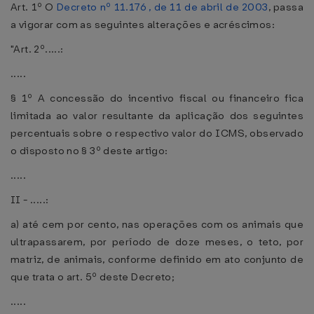
Art. 1º O
Decreto nº 11.176 , de 11 de abril de 2003
, passa
a vigorar com as seguintes alterações e acréscimos:
"Art. 2º.....:
.....
§ 1º A concessão do incentivo fiscal ou financeiro fica
limitada ao valor resultante da aplicação dos seguintes
percentuais sobre o respectivo valor do ICMS, observado
o disposto no § 3º deste artigo:
.....
II - .....:
a) até cem por cento, nas operações com os animais que
ultrapassarem, por período de doze meses, o teto, por
matriz, de animais, conforme definido em ato conjunto de
que trata o art. 5º deste Decreto;
.....