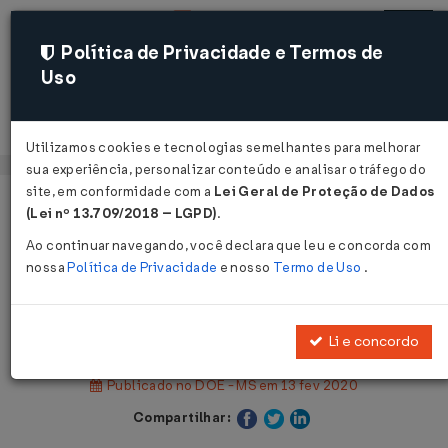
Política de Privacidade e Termos de
Uso
Acessar
Utilizamos cookies e tecnologias semelhantes para melhorar
sua experiência, personalizar conteúdo e analisar o tráfego do
site, em conformidade com a
Lei Geral de Proteção de Dados
Página Inicial
Legislações
(Lei nº 13.709/2018 – LGPD)
.
Legislação Estadual - Mato Grosso do Sul
Ao continuar navegando, você declara que leu e concorda com
nossa
Política de Privacidade
e nosso
Termo de Uso
.
Voltar
Decreto Nº 15362 DE 12/02/2020
Li e concordo
Publicado no DOE - MS em 13 fev 2020
Compartilhar: