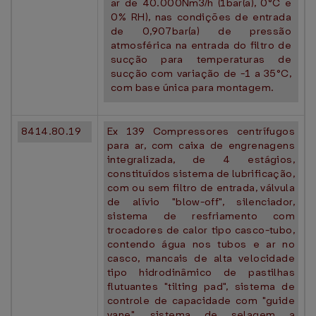
ar de 40.000Nm3/h (1bar(a), 0°C e
0% RH), nas condições de entrada
de 0,907bar(a) de pressão
atmosférica na entrada do filtro de
sucção para temperaturas de
sucção com variação de -1 a 35°C,
com base única para montagem.
8414.80.19
Ex 139 Compressores centrífugos
para ar, com caixa de engrenagens
integralizada, de 4 estágios,
constituídos sistema de lubrificação,
com ou sem filtro de entrada, válvula
de alívio "blow-off", silenciador,
sistema de resfriamento com
trocadores de calor tipo casco-tubo,
contendo água nos tubos e ar no
casco, mancais de alta velocidade
tipo hidrodinâmico de pastilhas
flutuantes "tilting pad", sistema de
controle de capacidade com "guide
vane", sistema de selagem a