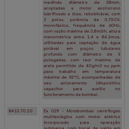
medindo diâmetro de 58mm,
acopladas a motor assíncrono
lubrificado a óleo, rebobinável, com
2 polos, potência de 0,75CV,
monofásico, frequência de 60Hz,
com vazão máxima de 3,8m3/h, altura
manométrica entre 1,4 e 84,1mca,
utilizadas para captação de água
potável em poços tubulares
profundo com diâmetro de 3
polegadas, com teor máximo de
areia permitido de 40g/m3 ou ppm
para trabalho em temperatura
máxima de 35°C, acompanhadas de
seu acionamento (dispositivo
capacitor para auxilio no
funcionamento da bomba).
8413.70.10
Ex 029 - Motobombas centrifugas
multiestágios com motor elétrico
incorporado para operação
submersa, com bocal de saída em