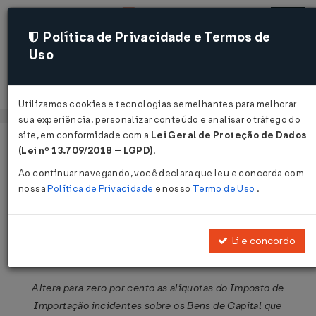
Política de Privacidade e Termos de
Uso
Acessar
Utilizamos cookies e tecnologias semelhantes para melhorar
sua experiência, personalizar conteúdo e analisar o tráfego do
site, em conformidade com a
Lei Geral de Proteção de Dados
Página Inicial
Legislações
Legislação Federal
Voltar
(Lei nº 13.709/2018 – LGPD)
.
Ao continuar navegando, você declara que leu e concorda com
Resolução CAMEX Nº 14 DE
nossa
Política de Privacidade
e nosso
Termo de Uso
.
19/11/2019
Publicado no DOU em 19 nov 2019
Li e concordo
Compartilhar:
Altera para zero por cento as alíquotas do Imposto de
Importação incidentes sobre os Bens de Capital que