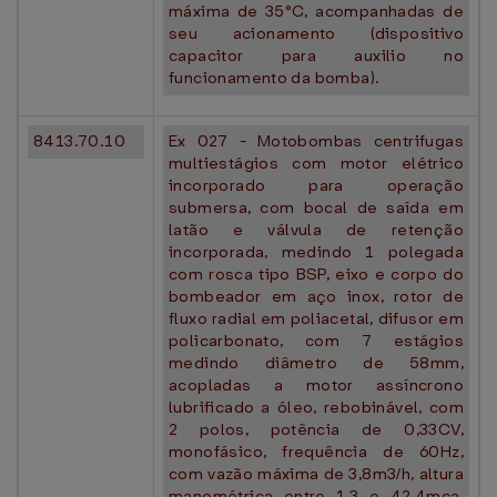
máxima de 35°C, acompanhadas de
seu acionamento (dispositivo
capacitor para auxilio no
funcionamento da bomba).
8413.70.10
Ex 027 - Motobombas centrifugas
multiestágios com motor elétrico
incorporado para operação
submersa, com bocal de saída em
latão e válvula de retenção
incorporada, medindo 1 polegada
com rosca tipo BSP, eixo e corpo do
bombeador em aço inox, rotor de
fluxo radial em poliacetal, difusor em
policarbonato, com 7 estágios
medindo diâmetro de 58mm,
acopladas a motor assíncrono
lubrificado a óleo, rebobinável, com
2 polos, potência de 0,33CV,
monofásico, frequência de 60Hz,
com vazão máxima de 3,8m3/h, altura
manométrica entre 1,3 e 42,4mca,