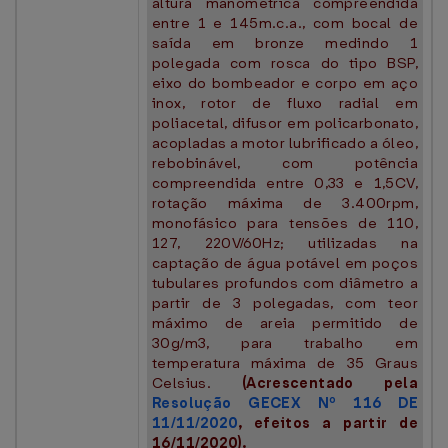
altura manométrica compreendida
entre 1 e 145m.c.a., com bocal de
saída em bronze medindo 1
polegada com rosca do tipo BSP,
eixo do bombeador e corpo em aço
inox, rotor de fluxo radial em
poliacetal, difusor em policarbonato,
acopladas a motor lubrificado a óleo,
rebobinável, com potência
compreendida entre 0,33 e 1,5CV,
rotação máxima de 3.400rpm,
monofásico para tensões de 110,
127, 220V/60Hz; utilizadas na
captação de água potável em poços
tubulares profundos com diâmetro a
partir de 3 polegadas, com teor
máximo de areia permitido de
30g/m3, para trabalho em
temperatura máxima de 35 Graus
Celsius.
(Acrescentado pela
Resolução GECEX Nº 116 DE
11/11/2020
, efeitos a partir de
16/11/2020).