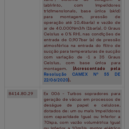
labirinto, com impelidores
tridimensionais, base única (skid)
para montagem, pressão de
operação até 10,4bar(a) e vazão de
ar de 40.000Nm3/h (1bar(a), 0 Graus
Celsius e 0% RH), nas condições de
entrada de 0,907bar (a) de pressão
atmosférica na entrada do filtro de
sucção para temperaturas de sucção
com variação de -1 a 35 Graus
Celsius, com base única para
montagem.
(Acrescentado pela
Resolução CAMEX Nº 55 DE
22/06/2020
).
8414.80.29
Ex 006 - Turbos sopradores para
geração de vácuo em processos de
deságue de papel e celulose,
dotados de: um ou mais impelidores
com capacidade igual ou inferior a
70kpa, com vazão volumétrica igual
ou inferior a 10m3/s, motor elétrico