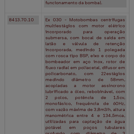
funcionamento da bomba).
8413.70.10
Ex 030 - Motobombas centrifugas
multiestágios com motor elétrico
incorporado para operação
submersa, com bocal de saída em
latão e válvula de retenção
incorporada, medindo 1 polegada
com rosca tipo BSP, eixo e corpo do
bombeador em aço inox, rotor de
fluxo radial em poliacetal, difusor em
policarbonato, com 22estágios
medindo diâmetro de 58mm,
acopladas a motor assíncrono
lubrificado a óleo, rebobinável, com
2 polos, potência de 1,5cv,
monofásico, frequência de 60Hz,
com vazão máxima de 3,8m3/h, altura
manométrica entre 4 e 134,5mca,
utilizadas para captação de água
potável em poços tubulares
profundo com diâmetro de 3