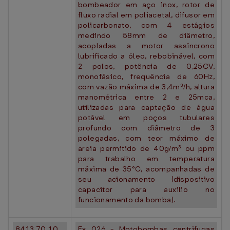
bombeador em aço inox, rotor de
fluxo radial em poliacetal, difusor em
policarbonato, com 4 estágios
medindo 58mm de diâmetro,
acopladas a motor assíncrono
lubrificado a óleo, rebobinável, com
2 polos, potência de 0,25CV,
monofásico, frequência de 60Hz,
com vazão máxima de 3,4m³/h, altura
manométrica entre 2 e 25mca,
utilizadas para captação de água
potável em poços tubulares
profundo com diâmetro de 3
polegadas, com teor máximo de
areia permitido de 40g/m³ ou ppm
para trabalho em temperatura
máxima de 35°C, acompanhadas de
seu acionamento (dispositivo
capacitor para auxilio no
funcionamento da bomba).
8413.70.10
Ex 026 - Motobombas centrifugas