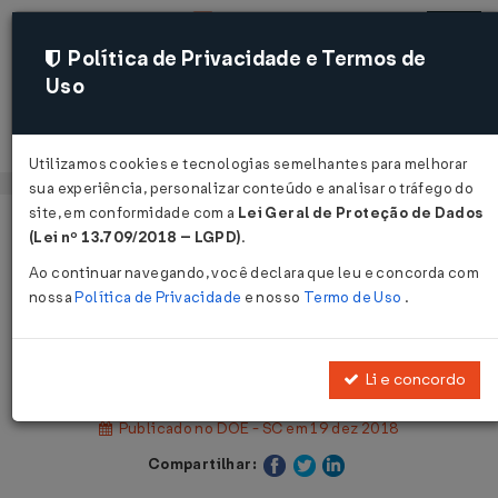
Política de Privacidade e Termos de
Uso
Acessar
Utilizamos cookies e tecnologias semelhantes para melhorar
sua experiência, personalizar conteúdo e analisar o tráfego do
site, em conformidade com a
Lei Geral de Proteção de Dados
Página Inicial
Legislações
(Lei nº 13.709/2018 – LGPD)
.
Legislação Estadual - Santa Catarina
Ao continuar navegando, você declara que leu e concorda com
nossa
Política de Privacidade
e nosso
Termo de Uso
.
Voltar
Portaria SEF Nº 394 DE 12/12/2018
Li e concordo
Publicado no DOE - SC em 19 dez 2018
Compartilhar: