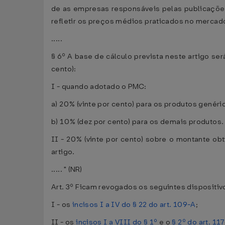
de as empresas responsáveis pelas publicaçõe
refletir os preços médios praticados no mercado
.....
§ 6º A base de cálculo prevista neste artigo se
cento):
I - quando adotado o PMC:
a) 20% (vinte por cento) para os produtos genéri
b) 10% (dez por cento) para os demais produtos.
II - 20% (vinte por cento) sobre o montante o
artigo.
..... " (NR)
Art. 3º Ficam revogados os seguintes dispositi
I - os
incisos I a IV do § 22 do art. 109-A
;
II - os
incisos I a VIII do § 1º
e o
§ 2º do art. 11