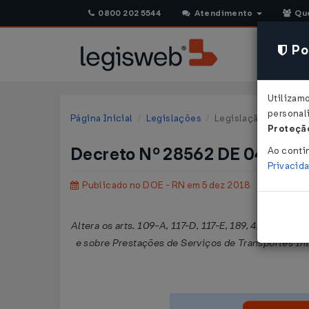
0800 202 5544
Atendimento
Qu
Pol
Utilizam
personali
Página Inicial
Legislações
Legislação Estadual 
Proteção
Decreto Nº 28562 DE 04/12/
Ao conti
Privacid
Publicado no DOE - RN em 5 dez 2018
Altera os arts. 109-A, 117-D, 117-E, 189, 425-R e 
e sobre Prestações de Serviços de Transportes In