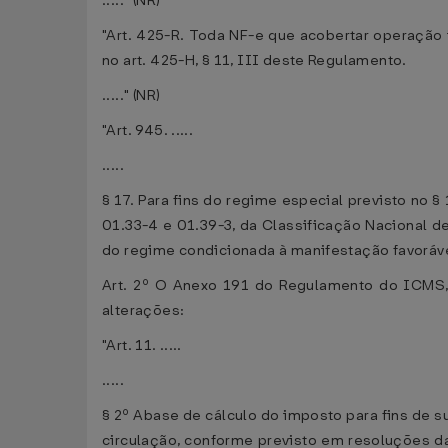
....." (NR)
"Art. 425-R. Toda NF-e que acobertar operação i
no art. 425-H, § 11, III deste Regulamento.
....." (NR)
"Art. 945. .....
.....
§ 17. Para fins do regime especial previsto no §
01.33-4 e 01.39-3, da Classificação Nacional d
do regime condicionada à manifestação favorável
Art. 2º O Anexo 191 do Regulamento do ICMS
alterações:
"Art. 11. .....
.....
§ 2º Abase de cálculo do imposto para fins de s
circulação, conforme previsto em resoluções 