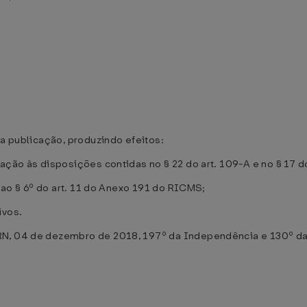
ua publicação, produzindo efeitos:
ação às disposições contidas no § 22 do art. 109-A e no § 17 d
o ao § 6º do art. 11 do Anexo 191 do RICMS;
ivos.
RN, 04 de dezembro de 2018, 197º da Independência e 130º da