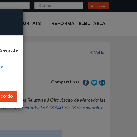
Acessar
IOR
PORTAIS
REFORMA TRIBUTÁRIA
 Geral de
Voltar
de
Compartilhar:
ncordo
bre Operações Relativas à Circulação de Mercadorias
pelo
Decreto Estadual nº 13.640, de 13 de novembro