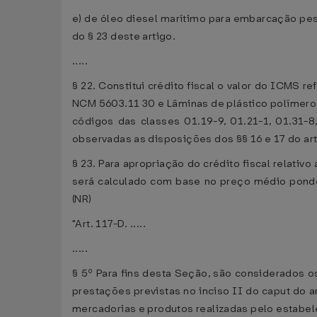
e) de óleo diesel marítimo para embarcação pesq
do § 23 deste artigo.
.....
§ 22. Constitui crédito fiscal o valor do ICMS 
NCM 5603.11 30 e Lâminas de plástico polímero 
códigos das classes 01.19-9, 01.21-1, 01.31-8
observadas as disposições dos §§ 16 e 17 do ar
§ 23. Para apropriação do crédito fiscal relativo
será calculado com base no preço médio ponde
(NR)
"Art. 117-D. .....
.....
§ 5º Para fins desta Seção, são considerados o
prestações previstas no inciso II do caput do 
mercadorias e produtos realizadas pelo estabel