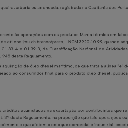
ueira, própria ou arrendada, registrada na Capitania dos Por
referente às operações com os produtos Manta térmica em falso 
de etileno (mulch branco/preto) - NCM 3920.10 99, quando adqu
, 01.33-4 e 01.39-3, da Classificação Nacional de Atividad
t. 945 deste Regulamento.
 a aquisição de óleo diesel marítimo, de que trata a alínea "e" 
rado ao consumidor final para o produto óleo diesel, publi
s créditos acumulados na exportação por contribuintes que r
art. 3º deste Regulamento, na proporção que tais operações o
ecimento e que afetem o estoque comercial e industrial, exce