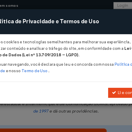
em somos
ítica de Privacidade e Termos de Uso
CONSULTORIA
SISTEMAS
COMÉRCIO EXTER
os cookies e tecnologias semelhantes para melhorar sua experiência,
zar conteúdo e analisar o tráfego do site, em conformidade com a
Lei
- Rio Grande do Norte
 de Dados (Lei nº 13.709/2018 – LGPD)
.
2018
nuar navegando, você declara que leu e concorda com nossa
Política 
ade
e nosso
Termo de Uso
.
Li e co
945, bem como o art. 11 do Anexo 191, do Regulamento do Imposto so
terestadual e Intermunicipal e de Comunicação (ICMS), aprovado 
de 1997
e dá outras providências.