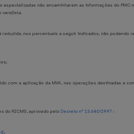
s especializadas não encaminharem as informações do PMC nos
 varejista.
rá reduzida, nos percentuais a seguir indicados, não podendo r
cos;
btido com a aplicação da MVA, nas operações destinadas a con
vos do RICMS, aprovado pelo
Decreto nº 13.640/1997
:
7-E
;