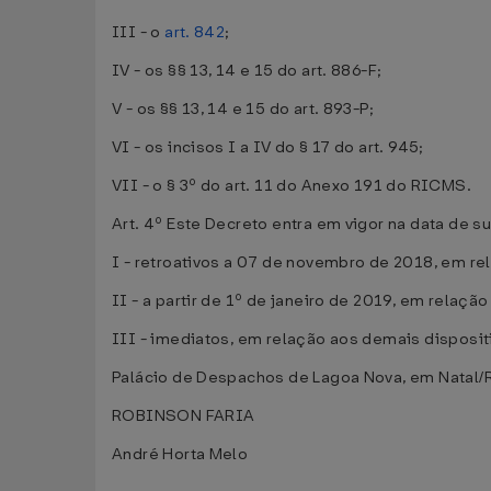
III - o
art. 842
;
IV - os §§ 13, 14 e 15 do art. 886-F;
V - os §§ 13, 14 e 15 do art. 893-P;
VI - os incisos I a IV do § 17 do art. 945;
VII - o § 3º do art. 11 do Anexo 191 do RICMS.
Art. 4º Este Decreto entra em vigor na data de s
I - retroativos a 07 de novembro de 2018, em rel
II - a partir de 1º de janeiro de 2019, em relaçã
III - imediatos, em relação aos demais disposit
Palácio de Despachos de Lagoa Nova, em Natal/
ROBINSON FARIA
André Horta Melo