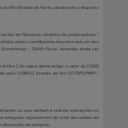
tos do Rio Grande do Norte, observado o disposto
tecido de filamento sintético de polipropileno -
iridos pelos contribuintes inscritos sob um dos
es Econômicas - CNAE-Fiscal, devendo ainda ser
do inciso I do caput deste artigo, o valor do ICMS
cado pelo CONFAZ através de Ato COTEPE/PMPF."
ealizaram ou que venham a realizar operações ou
u prestações representem do total das saídas de
to devolução de compras.