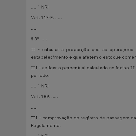
....." (NR)
"Art. 117-E. .....
.....
§ 3º .....
II - calcular a proporção que as operações 
estabelecimento e que afetem o estoque comerci
III - aplicar o percentual calculado no inciso 
período.
....." (NR)
"Art. 189. .....
.....
III - comprovação do registro de passagem da 
Regulamento.