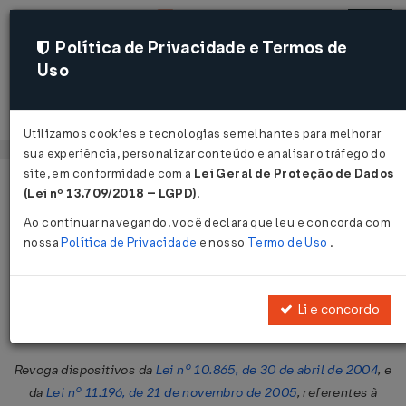
Política de Privacidade e Termos de
Uso
Acessar
Utilizamos cookies e tecnologias semelhantes para melhorar
sua experiência, personalizar conteúdo e analisar o tráfego do
site, em conformidade com a
Lei Geral de Proteção de Dados
Página Inicial
Legislações
Legislação Federal
Voltar
(Lei nº 13.709/2018 – LGPD)
.
Ao continuar navegando, você declara que leu e concorda com
Medida Provisória Nº 836 DE
nossa
Política de Privacidade
e nosso
Termo de Uso
.
30/05/2018
Publicado no DOU em 30 mai 2018
Li e concordo
Compartilhar:
Revoga dispositivos da
Lei nº 10.865, de 30 de abril de 2004
, e
da
Lei nº 11.196, de 21 de novembro de 2005
, referentes à