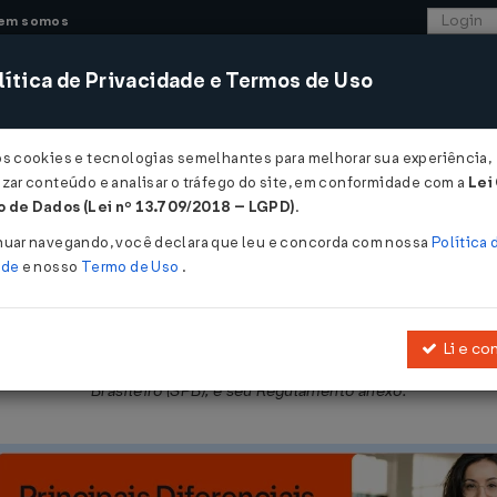
em somos
ítica de Privacidade e Termos de Uso
CONSULTORIA
SISTEMAS
COMÉRCIO EXTER
os cookies e tecnologias semelhantes para melhorar sua experiência,
zar conteúdo e analisar o tráfego do site, em conformidade com a
Lei
 de Dados (Lei nº 13.709/2018 – LGPD)
.
DE 26/03/2018
nuar navegando, você declara que leu e concorda com nossa
Política 
ade
e nosso
Termo de Uso
.
Li e co
13
, que disciplina a prestação de serviço de pagamento no âmbito
Brasileiro (SPB), e seu Regulamento anexo.