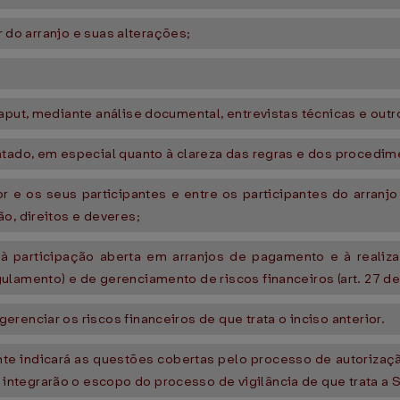
or do arranjo e suas alterações;
aput, mediante análise documental, entrevistas técnicas e outro
ntado, em especial quanto à clareza das regras e dos procedim
dor e os seus participantes e entre os participantes do arran
o, direitos e deveres;
 à participação aberta em arranjos de pagamento e à realiz
ulamento) e de gerenciamento de riscos financeiros (art. 27 d
renciar os riscos financeiros de que trata o inciso anterior.
nte indicará as questões cobertas pelo processo de autoriza
ntegrarão o escopo do processo de vigilância de que trata a