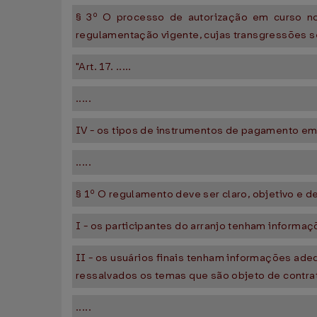
§ 3º O processo de autorização em curso no
regulamentação vigente, cujas transgressões se
"Art. 17. .....
.....
IV - os tipos de instrumentos de pagamento emi
.....
§ 1º O regulamento deve ser claro, objetivo e d
I - os participantes do arranjo tenham informaç
II - os usuários finais tenham informações ade
ressalvados os temas que são objeto de contrat
.....