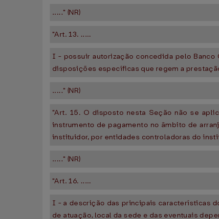
....." (NR)
"Art. 13. .....
I - possuir autorização concedida pelo Banco 
disposições específicas que regem a prestaçã
....." (NR)
"Art. 15. O disposto nesta Seção não se apl
instrumento de pagamento no âmbito de arranjo
instituidor, por entidades controladoras do ins
....." (NR)
"Art. 16. .....
I - a descrição das principais características
de atuação, local da sede e das eventuais dep