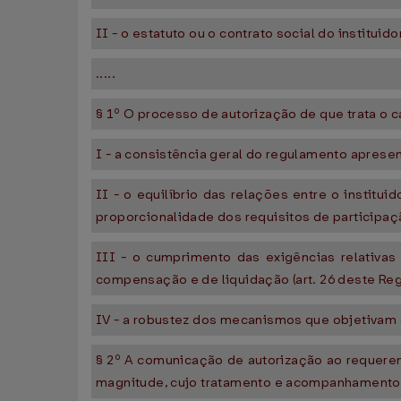
II - o estatuto ou o contrato social do instituid
.....
§ 1º O processo de autorização de que trata o c
I - a consistência geral do regulamento aprese
II - o equilíbrio das relações entre o institui
proporcionalidade dos requisitos de participaçã
III - o cumprimento das exigências relativas
compensação e de liquidação (art. 26 deste Reg
IV - a robustez dos mecanismos que objetivam ge
§ 2º A comunicação de autorização ao requere
magnitude, cujo tratamento e acompanhamento i