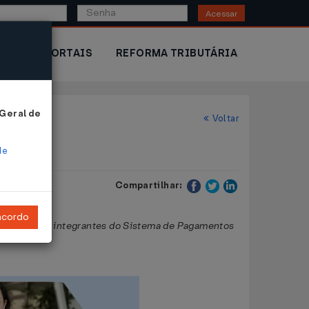
Acessar
IOR
PORTAIS
REFORMA TRIBUTÁRIA
 Geral de
Voltar
de
Compartilhar:
ncordo
 dos arranjos integrantes do Sistema de Pagamentos