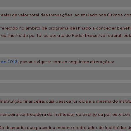
ais) de valor total das transações, acumulado nos últimos doz
oferecido no âmbito de programa destinado a conceder benefí
es, instituído por lei ou por ato do Poder Executivo federal, es
, de 2013
, passa a vigorar com as seguintes alterações:
stituição financeira, cuja pessoa jurídica é a mesma do institu
inanceira controladora do instituidor do arranjo ou por este con
ção financeira que possuir o mesmo controlador do instituidor do