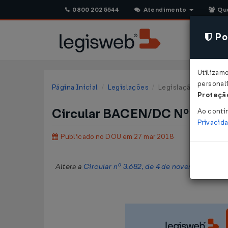
0800 202 5544
Atendimento
Qu
Pol
Utilizam
personali
Página Inicial
Legislações
Legislação Federal
Proteção
Circular BACEN/DC Nº 3886 
Ao conti
Privacid
Publicado no DOU em 27 mar 2018
Altera a
Circular nº 3.682, de 4 de novembro de 20