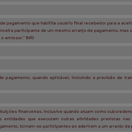
o de pagamento que habilita usuário final recebedor para a ac
nanceira participante de um mesmo arranjo de pagamento, mas 
o emissor." (NR)
de pagamento, quando aplicável, incluindo a previsão de tra
stituições financeiras, inclusive quando atuam como subcrede
s entidades que executam outras atividades previstas nas
gamento, tornam-se participantes ao aderirem a um arranjo d