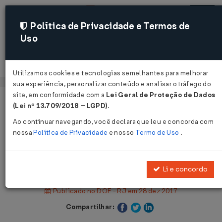
Política de Privacidade e Termos de
Uso
Acessar
Utilizamos cookies e tecnologias semelhantes para melhorar
sua experiência, personalizar conteúdo e analisar o tráfego do
site, em conformidade com a
Lei Geral de Proteção de Dados
Página Inicial
Legislações
(Lei nº 13.709/2018 – LGPD)
.
Legislação Estadual - Rio de Janeiro
Ao continuar navegando, você declara que leu e concorda com
nossa
Política de Privacidade
e nosso
Termo de Uso
.
Voltar
Decreto Nº 46207 DE 27/12/2017
Li e concordo
Publicado no DOE - RJ em 28 dez 2017
Compartilhar: