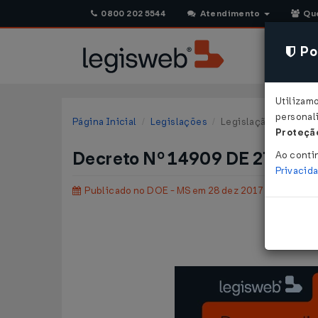
0800 202 5544
Atendimento
Qu
Pol
Utilizam
personali
Página Inicial
Legislações
Legislação Estadual 
Proteção
Decreto Nº 14909 DE 27/12/
Ao conti
Privacid
Publicado no DOE - MS em 28 dez 2017
Altera 