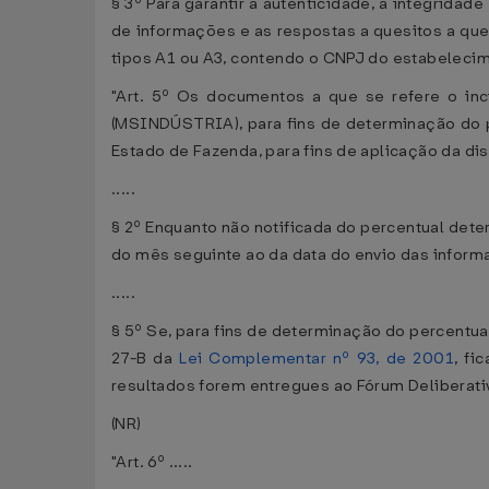
§ 3º Para garantir a autenticidade, a integridad
de informações e as respostas a quesitos a que 
tipos A1 ou A3, contendo o CNPJ do estabelecim
"Art. 5º Os documentos a que se refere o inc
(MSINDÚSTRIA), para fins de determinação do p
Estado de Fazenda, para fins de aplicação da dis
.....
§ 2º Enquanto não notificada do percentual dete
do mês seguinte ao da data do envio das informaç
.....
§ 5º Se, para fins de determinação do percentual
27-B da
Lei Complementar nº 93, de 2001
, fi
resultados forem entregues ao Fórum Deliberat
(NR)
"Art. 6º .....