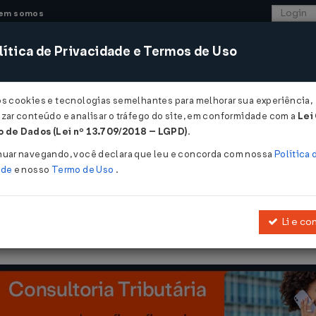
em somos
ítica de Privacidade e Termos de Uso
CONSULTORIA
SISTEMAS
COMÉRCIO EXTER
os cookies e tecnologias semelhantes para melhorar sua experiência,
zar conteúdo e analisar o tráfego do site, em conformidade com a
Lei
- Mato Grosso do Sul
 de Dados (Lei nº 13.709/2018 – LGPD)
.
2017
nuar navegando, você declara que leu e concorda com nossa
Política 
ade
e nosso
Termo de Uso
.
Li e co
e acrescenta dispositivos ao
Decreto nº 14.882, de 17 de novembro 