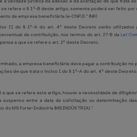
e e a validade jurídica da adesão e da aceitação de que trata e
se refere o § 1º-B deste artigo, somente poderá ser feito por 
ento da empresa beneficiária (e-CNPJ)." (NR)
iso II do § 1º-A do art. 4º deste Decreto serão utilizados 
ercentual da contribuição, nos termos do art. 27-B da
Lei Co
pensa a que se refere o art. 2º deste Decreto.
rminado, a empresa beneficiária deve pagar a contribuição no pe
ões de que trata o inciso I do § 1º-A do art. 4º deste Decreto
 a que se refere este artigo, houver a necessidade de diligência
ca suspenso entre a data da solicitação ou determinação da
ivo do MS Forte-Indústria (MSINDÚSTRIA)."