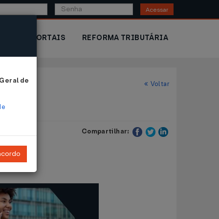
Acessar
IOR
PORTAIS
REFORMA TRIBUTÁRIA
 Geral de
Voltar
de
Compartilhar:
ncordo
de 2017
.