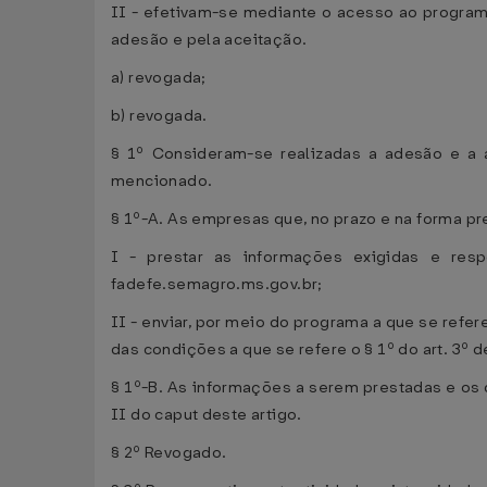
II - efetivam-se mediante o acesso ao programa
adesão e pela aceitação.
a) revogada;
b) revogada.
§ 1º Consideram-se realizadas a adesão e a 
mencionado.
§ 1º-A. As empresas que, no prazo e na forma pre
I - prestar as informações exigidas e resp
fadefe.semagro.ms.gov.br;
II - enviar, por meio do programa a que se refer
das condições a que se refere o § 1º do art. 3º 
§ 1º-B. As informações a serem prestadas e os 
II do caput deste artigo.
§ 2º Revogado.