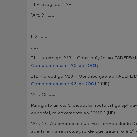
II - revogado." (NR)
"Art. 9º .....
.....
§ 2º .....
.....
II - o código 913 - Contribuição ao FADEFE/M
Complementar nº 93, de 2001
;
III - o código 928 - Contribuição ao FADEFE/M
Complementar nº 93, de 2001
." (NR)
"Art. 13. .....
Parágrafo único. O disposto neste artigo apli
especial, relativamente ao ICMS." (NR)
"Art. 14. As empresas que, nos termos deste De
aceitarem a repactuação de que tratam o § 1º d