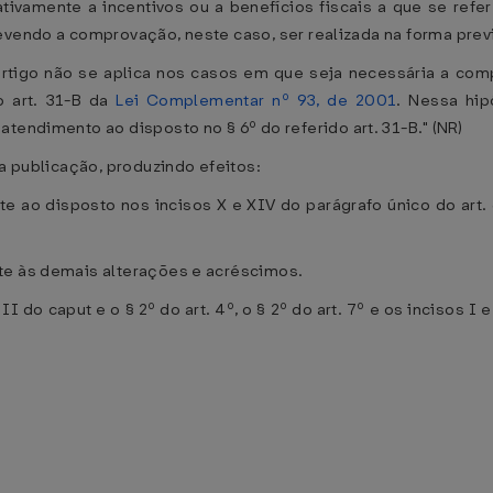
lativamente a incentivos ou a benefícios fiscais a que se refe
vendo a comprovação, neste caso, ser realizada na forma previs
 artigo não se aplica nos casos em que seja necessária a com
o art. 31-B da
Lei Complementar nº 93, de 2001
. Nessa hip
 atendimento ao disposto no § 6º do referido art. 31-B." (NR)
ua publicação, produzindo efeitos:
e ao disposto nos incisos X e XIV do parágrafo único do art.
te às demais alterações e acréscimos.
I do caput e o § 2º do art. 4º, o § 2º do art. 7º e os incisos I e