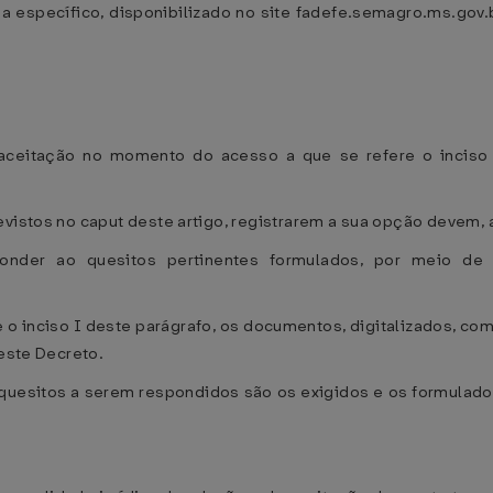
 específico, disponibilizado no site fadefe.semagro.ms.gov.b
aceitação no momento do acesso a que se refere o inciso I
vistos no caput deste artigo, registrarem a sua opção devem, a
onder ao quesitos pertinentes formulados, por meio de p
e o inciso I deste parágrafo, os documentos, digitalizados, co
deste Decreto.
quesitos a serem respondidos são os exigidos e os formulado