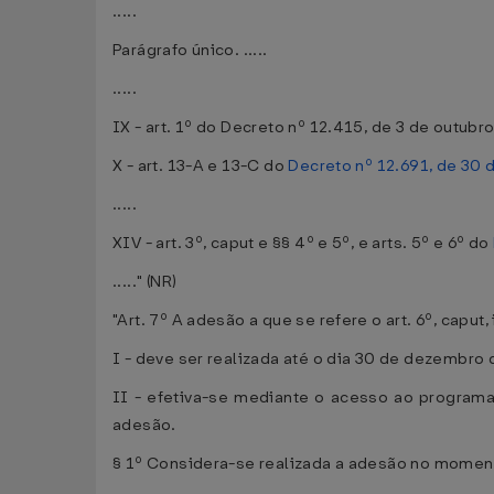
.....
Parágrafo único. .....
.....
IX - art. 1º do Decreto nº 12.415, de 3 de outub
X - art. 13-A e 13-C do
Decreto nº 12.691, de 30
.....
XIV - art. 3º, caput e §§ 4º e 5º, e arts. 5º e 6º do
....." (NR)
"Art. 7º A adesão a que se refere o art. 6º, caput,
I - deve ser realizada até o dia 30 de dezembro 
II - efetiva-se mediante o acesso ao programa 
adesão.
§ 1º Considera-se realizada a adesão no momento