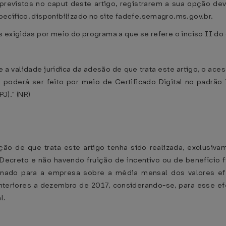
revistos no caput deste artigo, registrarem a sua opção dev
ecífico, disponibilizado no site fadefe.semagro.ms.gov.br.
 exigidas por meio do programa a que se refere o inciso II do 
e e a validade jurídica da adesão de que trata este artigo, o a
e poderá ser feito por meio de Certificado Digital no padrão
J)." (NR)
ão de que trata este artigo tenha sido realizada, exclusiva
e Decreto e não havendo fruição de incentivo ou de benefício f
inado para a empresa sobre a média mensal dos valores efet
anteriores a dezembro de 2017, considerando-se, para esse e
l.