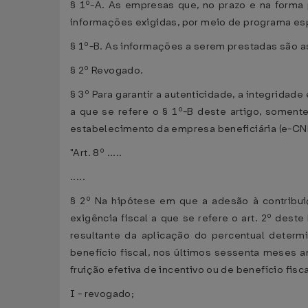
§ 1º-A. As empresas que, no prazo e na forma p
informações exigidas, por meio de programa esp
§ 1º-B. As informações a serem prestadas são as
§ 2º Revogado.
§ 3º Para garantir a autenticidade, a integridad
a que se refere o § 1º-B deste artigo, soment
estabelecimento da empresa beneficiária (e-CNP
"Art. 8º .....
.....
§ 2º Na hipótese em que a adesão à contribuiç
exigência fiscal a que se refere o art. 2º dest
resultante da aplicação do percentual determ
benefício fiscal, nos últimos sessenta meses 
fruição efetiva de incentivo ou de benefício fisca
I - revogado;