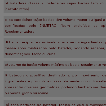
b) batedeira classe 2: batedeiras cujas bacias têm vo
(dezoito litros).
c) as batedeiras cujas bacias têm volume menor ou igual a 5
certificadas pelo INMETRO ficam excluídas da ap
Regulamentadora.
d) bacia: recipiente destinado a receber os ingredientes 
massa após misturados pelo batedor, podendo receber,
denominações: tacho ou cuba;
e) volume da bacia: volume máximo da bacia, usualmente me
f) batedor: dispositivo destinado a, por movimento de
ingredientes e produzir a massa; dependendo do trabalho
apresentar diversas geometrias, podendo também ser de
ou paleta, globo ou arame;
g) zona perigosa do batedor: região na qual o movimen