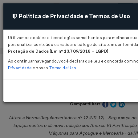
Política de Privacidade e Termos de Uso
Utilizamos cookies e tecnologias semelhantes para melhorar sua
Acessar
personalizar conteúdo e analisar o tráfego do site, em conformi
Proteção de Dados (Lei nº 13.709/2018 – LGPD)
.
Ao continuar navegando, você declara que leu e concorda com n
Página Inicial
Legislações
Legislação Federal
Privacidade
e nosso
Termo de Uso
.
Portaria MTPS Nº 1111 DE 21/09/20
Publicado no DOU em 22 set 2016
Compartilhar:
Altera a Norma Regulamentadora nº 12 (NR-12) - Segurança no
Equipamentos e dá nova redação aos Anexos VI Panificação e
Máquinas para Açougue e Mercearia - da N