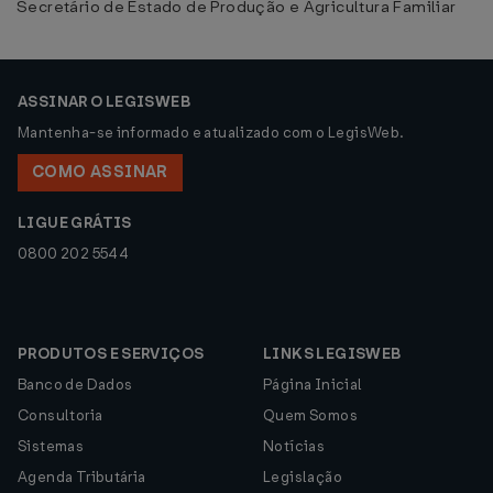
Secretário de Estado de Produção e Agricultura Familiar
ASSINAR O LEGISWEB
Mantenha-se informado e atualizado com o LegisWeb.
COMO ASSINAR
LIGUE GRÁTIS
0800 202 5544
PRODUTOS E SERVIÇOS
LINKS LEGISWEB
Banco de Dados
Página Inicial
Consultoria
Quem Somos
Sistemas
Notícias
Agenda Tributária
Legislação