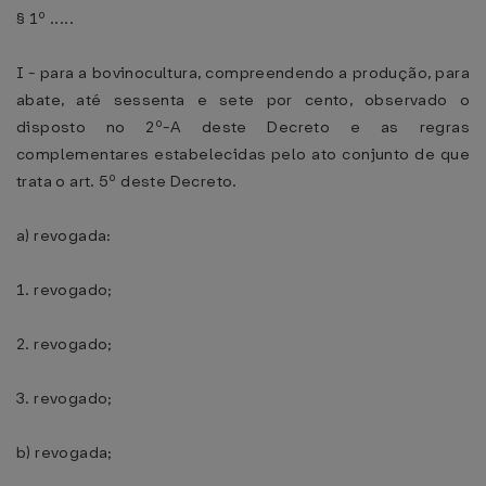
§ 1º .....
I - para a bovinocultura, compreendendo a produção, para
abate, até sessenta e sete por cento, observado o
disposto no 2º-A deste Decreto e as regras
complementares estabelecidas pelo ato conjunto de que
trata o art. 5º deste Decreto.
a) revogada:
1. revogado;
2. revogado;
3. revogado;
b) revogada;