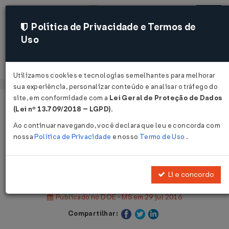
Política de Privacidade e Termos de
Uso
Acessar
Utilizamos cookies e tecnologias semelhantes para melhorar
sua experiência, personalizar conteúdo e analisar o tráfego do
site, em conformidade com a
Lei Geral de Proteção de Dados
Página Inicial
Legislações
(Lei nº 13.709/2018 – LGPD)
.
Legislação Estadual - Mato Grosso do Sul
Ao continuar navegando, você declara que leu e concorda com
nossa
Política de Privacidade
e nosso
Termo de Uso
.
Voltar
Decreto Nº 14526 DE 28/07/2016
Li e concordo
Publicado no DOE - MS em 29 jul 2016
Compartilhar: