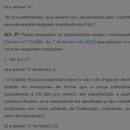
b) a alínea "d":
"d) procedimentos que devem ser observados pelo contri
que não esteja obrigado à emissão da DIA;".
Art. 5º
Ficam alterados os dispositivos abaixo relaciona
Decreto nº 33.084, de 7 de janeiro de 2013
que passam a v
com as seguintes redações:
I - do art. 1º:
a) a alínea "c" do inciso 1:
"c) crédito fiscal presumido sobre o valor do imposto dev
Estado do Amazonas de forma que a carga tributária
equivalente a 1% (um por cento), em substituição a qua
créditos fiscais, se a mercadoria for destinada a não contri
localizado em outra unidade da Federação, calculado s
valor da operação;";
b) a alínea "c" do inciso II: