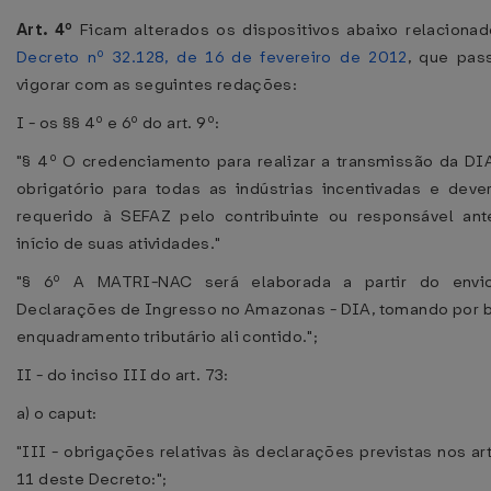
Art. 4º
Ficam alterados os dispositivos abaixo relaciona
Decreto nº 32.128, de 16 de fevereiro de 2012
, que pas
vigorar com as seguintes redações:
I - os §§ 4º e 6º do art. 9º:
"§ 4º O credenciamento para realizar a transmissão da DI
obrigatório para todas as indústrias incentivadas e deve
requerido à SEFAZ pelo contribuinte ou responsável an
início de suas atividades."
"§ 6º A MATRI-NAC será elaborada a partir do envi
Declarações de Ingresso no Amazonas - DIA, tomando por 
enquadramento tributário ali contido.";
II - do inciso III do art. 73:
a) o caput:
"III - obrigações relativas às declarações previstas nos art
11 deste Decreto:";