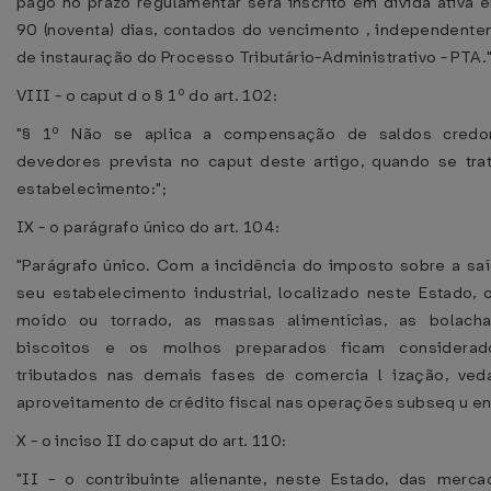
pago no prazo regulamentar será inscrito em dívida ativa 
90 (noventa) dias, contados do vencimento , independent
de instauração do Processo Tributário-Administrativo - PTA."
VIII - o caput d o § 1º do art. 102:
"§ 1º Não se aplica a compensação de saldos credo
devedores prevista no caput deste artigo, quando se tra
estabelecimento:";
IX - o parágrafo único do art. 104:
"Parágrafo único. Com a incidência do imposto sobre a sa
seu estabelecimento industrial, localizado neste Estado, 
moído ou torrado, as massas alimentícias, as bolacha
biscoitos e os molhos preparados ficam considerad
tributados nas demais fases de comercia l ização, ve
aproveitamento de crédito fiscal nas operações subseq u en
X - o inciso II do caput do art. 110:
"II - o contribuinte alienante, neste Estado, das merca