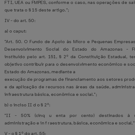
FTI, UEA ou FMPES, conforme o caso, nas operações de sa
que trata o § 15 deste artigo.";
IV - do art. 50:
a) o caput:
"Art. 50. O Fundo de Apoio às Micro e Pequenas Empresa
Desenvolvimento Social do Estado do Amazonas - F
instituído pelo art. 151, § 2º da Constituição Estadual, t
objetivo contribuir para o desenvolvimento econômico e soc
Estado do Amazonas, mediante a
execução de programas de financiamento aos setores prod
e da aplicação de recursos nas áreas da saúde, administr
infraestrutura básica, econômica e social.";
b) o inciso II d o § 2º:
"II - 50% (cinq u enta por cento) destinados à 
administração e in f raestrutura, básica, econômica e social."
V - o § 1º do art. 55: