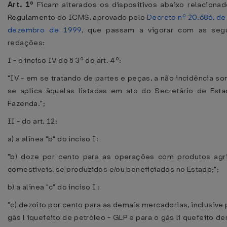
Art. 1º
Ficam alterados os dispositivos abaixo relaciona
Regulamento do ICMS, aprovado pelo
Decreto nº 20.686, de
dezembro de 1999
, que passam a vigorar com as segu
redações:
I - o inciso IV do § 3º do art. 4º:
"IV - em se tratando de partes e peças, a não incidência s
se aplica àquelas listadas em ato do Secretário de Est
Fazenda.";
II - do art. 12:
a) a alínea "b" do inciso I:
"b) doze por cento para as operações com produtos agr
comestíveis, se produzidos e/ou beneficiados no Estado;";
b) a alínea "c" do inciso I :
"c) dezoito por cento para as demais mercadorias, inclusive 
gás l iquefeito de petróleo - GLP e para o gás li quefeito de