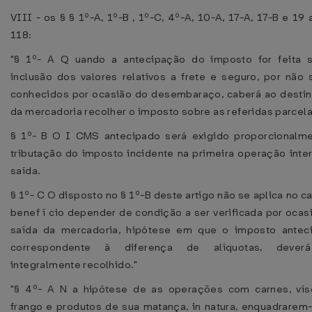
VIII - os § § 1º-A, 1º-B , 1º-C, 4º-A, 10-A, 17-A, 17-B e 19 a
118:
"§ 1º- A Q uando a antecipação do imposto for feita 
inclusão dos valores relativos a frete e seguro, por não
conhecidos por ocasião do desembaraço, caberá ao destin
da mercadoria recolher o imposto sobre as referidas parcela
§ 1º- B O I CMS antecipado será exigido proporcionalm
tributação do imposto incidente na primeira operação inte
saída.
§ 1º- C O disposto no § 1º-B deste artigo não se aplica no c
benef í cio depender de condição a ser verificada por ocas
saída da mercadoria, hipótese em que o imposto antec
correspondente à diferença de alíquotas, dever
integralmente recolhido."
"§ 4º- A N a hipótese de as operações com carnes, vís
frango e produtos de sua matança, in natura, enquadrarem