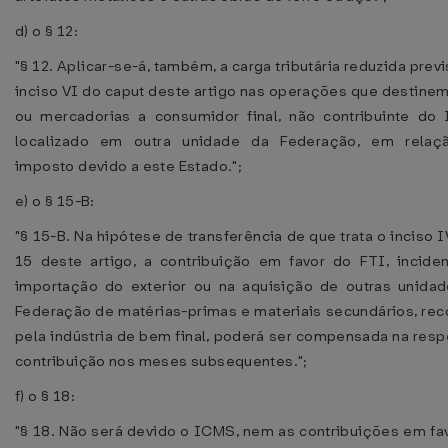
d) o § 12:
"§ 12. Aplicar-se-á, também, a carga tributária reduzida previ
inciso VI do caput deste artigo nas operações que destine
ou mercadorias a consumidor final, não contribuinte do
localizado em outra unidade da Federação, em relaç
imposto devido a este Estado.";
e) o § 15-B:
"§ 15-B. Na hipótese de transferência de que trata o inciso I
15 deste artigo, a contribuição em favor do FTI, incide
importação do exterior ou na aquisição de outras unida
Federação de matérias-primas e materiais secundários, rec
pela indústria de bem final, poderá ser compensada na resp
contribuição nos meses subsequentes.";
f) o § 18:
"§ 18. Não será devido o ICMS, nem as contribuições em fa