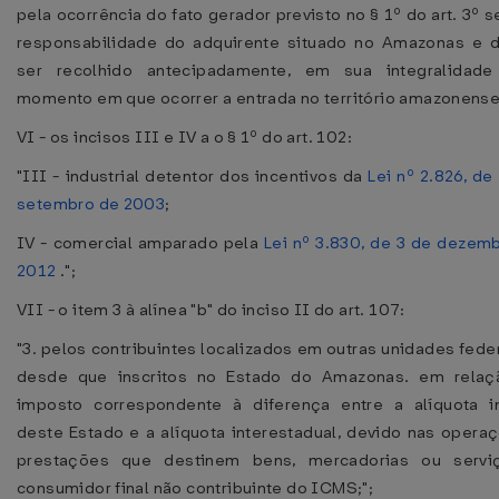
pela ocorrência do fato gerador previsto no § 1º do art. 3º s
responsabilidade do adquirente situado no Amazonas e 
ser recolhido antecipadamente, em sua integralidade
momento em que ocorrer a entrada no território amazonense
VI - os incisos III e IV a o § 1º do art. 102:
"III - industrial detentor dos incentivos da
Lei nº 2.826, de
setembro de 2003
;
IV - comercial amparado pela
Lei nº 3.830, de 3 de dezem
2012
.";
VII - o item 3 à alínea "b" do inciso II do art. 107:
"3. pelos contribuintes localizados em outras unidades fede
desde que inscritos no Estado do Amazonas. em relaç
imposto correspondente à diferença entre a alíquota i
deste Estado e a alíquota interestadual, devido nas opera
prestações que destinem bens, mercadorias ou servi
consumidor final não contribuinte do ICMS;";