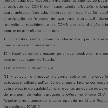
relacionadas que receberem mercadorias sujeitas ao pag
antecipado do ICMS com substituição tributária, oriun
outra unidade federada, hipótese em que ficarão suje
antecipação do imposto de que trata o art. 118, deve
retenção e recolhimento do ICMS por substituição trib
ocorrer na primeira saída interna:
I - inscritas como comércio atacadista que receber
mercadorias em transferência;
II - inscritas como armazém geral que receberem merca
para armazenagem no Estado.";
XIV - o inciso II do art. 117-A:
"II - calcular o imposto incidente sobre as mercador
estoque. mediante aplicação da alíquota interna correspo
sobre o custo de aquisição mais recente, acrescido do perc
de margem de valor agregado previsto no Anexo II-A 
Regulamento , lançando o valor apurado no Li vro Regis
Apuração do ICMS:";