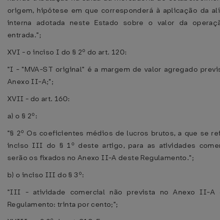
origem, hipótese em que corresponderá à aplicação da al
interna adotada neste Estado sobre o valor da operaç
entrada.";
XVI - o inciso I do § 2º do art. 120:
"I - "MVA-ST original" é a margem de valor agregado previ
Anexo II-A;";
XVII - do art. 160:
a) o § 2º:
"§ 2º Os coeficientes médios de lucros brutos, a que se re
inciso III do § 1º deste artigo, para as atividades comer
serão os fixados no Anexo II-A deste Regulamento.";
b) o inciso III do § 3º:
"III - atividade comercial não prevista no Anexo II-A
Regulamento: trinta por cento;";