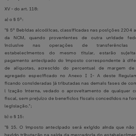
XV - do art. 118:
a) o § 5º:
"§ 5º Bebidas alcoólicas, classificadas nas posições 2204 
da NCM, quando provenientes de outra unidade fede
inclusive nas operações de transferências 
estabelecimentos do mesmo titular, estarão sujeit
pagamento antecipado do imposto correspondente à dif
de alíquotas, acrescido do percentual de margem de 
agregado especificado no Anexo I I- A deste Regulam
ficando consideradas já tributadas nas demais fases de co
l ização interna, vedado o aproveitamento de qualquer c
fiscal, sem prejuízo de benefícios fiscais concedidos na fo
legislação.";
b) o § 15:
"§ 15. O imposto antecipado será exigido ainda que não
havido tributação na saída da mercadoria do estabelecime