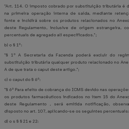
"Art. 114. O imposto cobrado por substituição tributária é 
na primeira operação interna de saída, mediante reten
fonte e incidirá sobre os produtos relacionados no Anex
deste Regulamento, inclusive de origem estrangeira, 
percentuais de agregado ali especificados.";
b) o § 1º:
"§ 1º A Secretaria da Fazenda poderá excluir do regi
substituição tributária qualquer produto relacionado no Ane
A de que trata o caput deste artigo.";
c) o caput do § 6º:
"§ 6º Para efeito de cobrança do ICMS devido nas operaçõ
os produtos farmacêuticos indicados no item 15 do Anex
deste Regulamento , será emitida notificação, observ
disposto no art. 107, aplicando-se os seguintes percentuais:
d) o s § § 21 e 22: