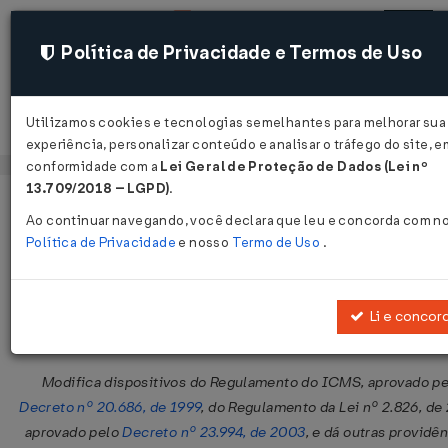
Política de Privacidade e Termos de Uso
Utilizamos cookies e tecnologias semelhantes para melhorar sua
Acessar
experiência, personalizar conteúdo e analisar o tráfego do site, e
conformidade com a
Lei Geral de Proteção de Dados (Lei nº
13.709/2018 – LGPD)
.
Página Inicial
Legislações
Legislação Estadual - Amazonas
Ao continuar navegando, você declara que leu e concorda com n
Política de Privacidade
e nosso
Termo de Uso
.
Decreto Nº 36593 DE 29/12/2015
Publicado no DOE - AM em 29 dez 2015
Li e concor
Compartilhar:
Modifica dispositivos do Regulamento do ICMS, aprovado pe
Decreto nº 20.686, de 1999
, do Regulamento da Lei nº 2.826, de
aprovado pelo
Decreto nº 23.994, de 2003
, e dá outras providên