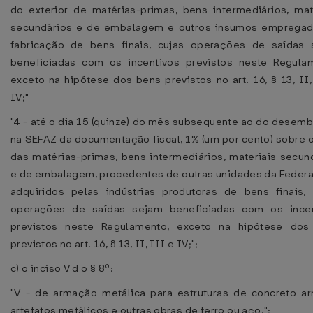
do exterior de matérias-primas, bens intermediários, mat
secundários e de embalagem e outros insumos empregad
fabricação de bens finais, cujas operações de saídas
beneficiadas com os incentivos previstos neste Regula
exceto na hipótese dos bens previstos no art. 16, § 13, II,
IV;"
"4 - até o dia 15 (quinze) do mês subsequente ao do desem
na SEFAZ da documentação fiscal, 1% (um por cento) sobre o
das matérias-primas, bens intermediários, materiais secun
e de embalagem, procedentes de outras unidades da Feder
adquiridos pelas indústrias produtoras de bens finais, 
operações de saídas sejam beneficiadas com os incen
previstos neste Regulamento, exceto na hipótese dos
previstos no art. 16, § 13, II, III e IV;";
c) o inciso V d o § 8º:
"V - de armação metálica para estruturas de concreto a
artefatos metálicos e outras obras de ferro ou aço.";