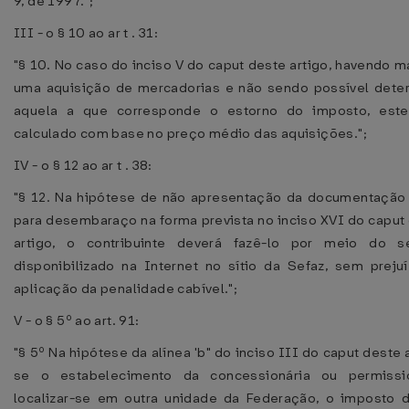
9, de 1997.";
III - o § 10 ao ar t . 31:
"§ 10. No caso do inciso V do caput deste artigo, havendo m
uma aquisição de mercadorias e não sendo possível dete
aquela a que corresponde o estorno do imposto, este
calculado com base no preço médio das aquisições.";
IV - o § 12 ao ar t . 38:
"§ 12. Na hipótese de não apresentação da documentação 
para desembaraço na forma prevista no inciso XVI do caput
artigo, o contribuinte deverá fazê-lo por meio do se
disponibilizado na Internet no sítio da Sefaz, sem preju
aplicação da penalidade cabível.";
V - o § 5º ao art. 91:
"§ 5º Na hipótese da alínea 'b" do inciso III do caput deste a
se o estabelecimento da concessionária ou permissio
localizar-se em outra unidade da Federação, o imposto 