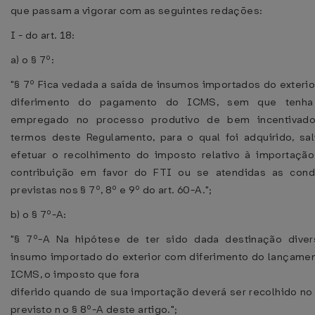
que passam a vigorar com as seguintes redações:
I - do art. 18:
a) o § 7º:
"§ 7º Fica vedada a saída de insumos importados do exteri
diferimento do pagamento do ICMS, sem que tenha
empregado no processo produtivo de bem incentivado
termos deste Regulamento, para o qual foi adquirido, sa
efetuar o recolhimento do imposto relativo à importaçã
contribuição em favor do FTI ou se atendidas as cond
previstas nos § 7º, 8º e 9º do art. 60-A.";
b) o § 7º-A:
"§ 7º-A Na hipótese de ter sido dada destinação dive
insumo importado do exterior com diferimento do lançame
ICMS, o imposto que fora
diferido quando de sua importação deverá ser recolhido no
previsto n o § 8º-A deste artigo.";