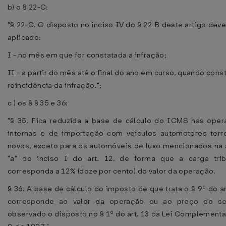
b) o § 22-C:
"§ 22-C. O disposto no inciso IV do § 22-B deste artigo deve
aplicado:
I - no mês em que for constatada a infração;
II - a partir do mês até o final do ano em curso, quando cons
reincidência da infração.";
c ) os § § 35 e 36:
"§ 35. Fica reduzida a base de cálculo do ICMS nas ope
internas e de importação com veículos automotores terr
novos, exceto para os automóveis de luxo mencionados na 
"a" do inciso I do art. 12, de forma que a carga trib
corresponda a 12% (doze por cento) do valor da operação.
§ 36. A base de cálculo do imposto de que trata o § 9º do ar 
corresponde ao valor da operação ou ao preço do ser
observado o disposto no § 1º do art. 13 da Lei Complementar