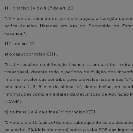
II - o inciso IV d o § 1º do art. 20:
"IV - em se tratando de partes e peças, a isenção some
aplica àquelas Listadas em ato do Secretário de Esta
Fazenda.";
III - do art. 22:
a) o caput do inciso XIII:
"XIII - recolher contribuição financeira, em caráter irretrat
irrevogável, durante todo o período de fruição dos incenti
informar o valor das contribuições previstas nas alíneas "a" e
nos itens 2, 3, 5 e 6 da alínea "c", deste inciso, no qua
informações complementares da Declaração de Apuração 
- DAM:";
b) os itens 1 e 4 da alínea "c" do inciso XIII:
"1 - até o dia 15 (quinze) do mês subsequente ao do desem
aduaneiro, 2% (dois por cento) sobre o valor FOB das impor