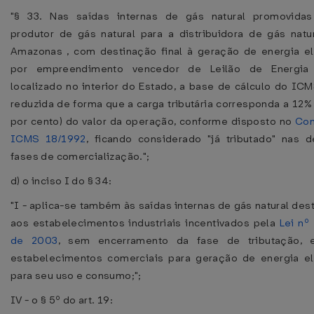
"§ 33. Nas saídas internas de gás natural promovidas
produtor de gás natural para a distribuidora de gás natu
Amazonas , com destinação final à geração de energia el
por empreendimento vencedor de Leilão de Energia
localizado no interior do Estado, a base de cálculo do ICM
reduzida de forma que a carga tributária corresponda a 12%
por cento) do valor da operação, conforme disposto no
Con
ICMS 18/1992
, ficando considerado "já tributado" nas 
fases de comercialização.";
d) o inciso I do § 34:
"I - aplica-se também às saídas internas de gás natural des
aos estabelecimentos industriais incentivados pela
Lei nº 
de 2003
, sem encerramento da fase de tributação, 
estabelecimentos comerciais para geração de energia el
para seu uso e consumo;";
IV - o § 5º do art. 19: