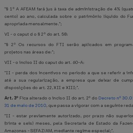
"§ 1º A AFEAM fará jus à taxa de administração de 4% (quat
cento) ao ano, calculada sobre o patrimônio líquido do F
apropriada mensalmente.";
VI - o caput d o § 2º do art. 58:
"§ 2º Os recursos do FTI serão aplicados em program
projetos nas áreas de:";
VII - o inciso II do caput do art. 60-A:
"II - perda dos incentivos no período a que se referir a inf
até a sua regularização, a empresa que deixar de cump
disposições do art. 22, XII e XIII;".
Art. 3º
Fica alterado o inciso II do art. 2º do
Decreto nº 30.0
31 de maio de 2010
, que passa a vigorar com a seguinte red
"II - estar previamente autorizado, por prazo não superio
(trinta e seis) meses, pela Secretaria de Estado da Faze
Amazonas - SEFAZ/AM, mediante regime especial;".