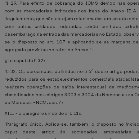
"§ 29. Para efeito de cobrança do ICMS devido nas ope
com as mercadorias indicadas nos itens do Anexo II-A
Regulamento, que não estejam relacionadas em acordo cel
com outras unidades federadas, serão emitidos extrat
desembaraço na entrada das mercadorias no Estado, obser
se o disposto no art. 107 e aplicando-se as margens de
agregado previstas no referido Anexo.";
g) o caput do § 32 :
"§ 32. Os percentuais definidos no § 6º deste artigo poder
reduzidos para os estabelecimentos comerciais atacadist
realizem operações de saída interestadual de medicam
classificados nos códigos 3003 e 3004 da Nomenclatura
do Mercosul - NCM, para:";
XIII - o parágrafo único do art. 116:
"Parágrafo único. Aplica-se, também, o disposto no incis
caput deste artigo às sociedades empresárias a