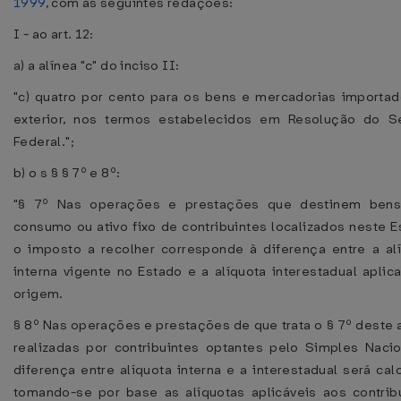
1999
, com as seguintes redações:
I - ao art. 12:
a) a alínea "c" do inciso II:
"c) quatro por cento para os bens e mercadorias importa
exterior, nos termos estabelecidos em Resolução do S
Federal.";
b) o s § § 7º e 8º:
"§ 7º Nas operações e prestações que destinem bens
consumo ou ativo fixo de contribuintes localizados neste E
o imposto a recolher corresponde à diferença entre a al
interna vigente no Estado e a alíquota interestadual aplic
origem.
§ 8º Nas operações e prestações de que trata o § 7º deste a
realizadas por contribuintes optantes pelo Simples Nacio
diferença entre alíquota interna e a interestadual será cal
tomando-se por base as alíquotas aplicáveis aos contrib