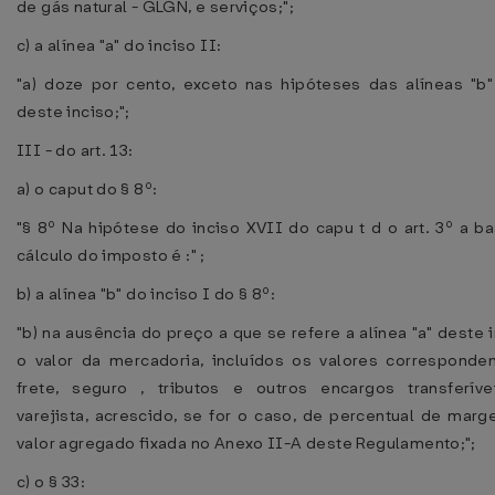
de gás natural - GLGN, e serviços;";
c) a alínea "a" do inciso II:
"a) doze por cento, exceto nas hipóteses das alíneas "b"
deste inciso;";
III - do art. 13:
a) o caput do § 8º:
"§ 8º Na hipótese do inciso XVII do capu t d o art. 3º a b
cálculo do imposto é :" ;
b) a alínea "b" do inciso I do § 8º:
"b) na ausência do preço a que se refere a alínea "a" deste i
o valor da mercadoria, incluídos os valores corresponde
frete, seguro , tributos e outros encargos transferív
varejista, acrescido, se for o caso, de percentual de mar
valor agregado fixada no Anexo II-A deste Regulamento;";
c) o § 33: