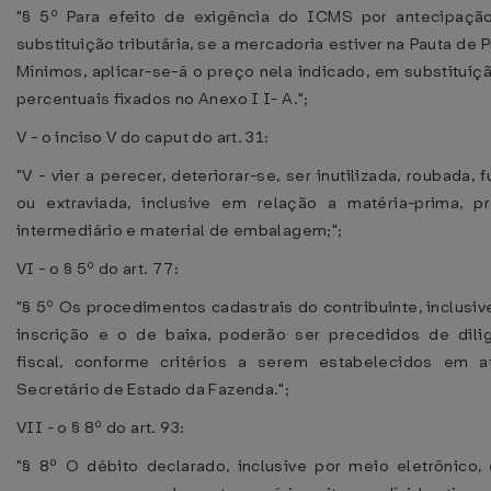
"§ 5º Para efeito de exigência do ICMS por antecipaçã
substituição tributária, se a mercadoria estiver na Pauta de 
Mínimos, aplicar-se-á o preço nela indicado, em substituiç
percentuais fixados no Anexo I I- A.";
V - o inciso V do caput do art. 31:
"V - vier a perecer, deteriorar-se, ser inutilizada, roubada, f
ou extraviada, inclusive em relação a matéria-prima, p
intermediário e material de embalagem;";
VI - o § 5º do art. 77:
"§ 5º Os procedimentos cadastrais do contribuinte, inclusiv
inscrição e o de baixa, poderão ser precedidos de dili
fiscal, conforme critérios a serem estabelecidos em 
Secretário de Estado da Fazenda.";
VII - o § 8º do art. 93:
"§ 8º O débito declarado, inclusive por meio eletrônico,