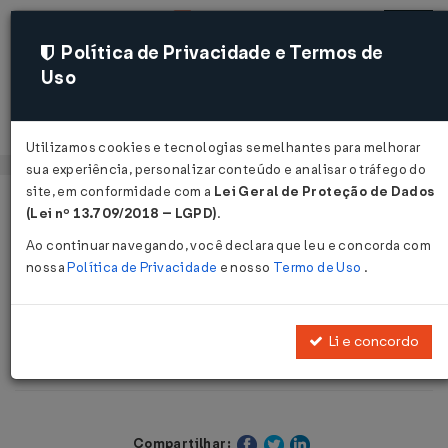
Política de Privacidade e Termos de
Uso
Acessar
Utilizamos cookies e tecnologias semelhantes para melhorar
sua experiência, personalizar conteúdo e analisar o tráfego do
site, em conformidade com a
Lei Geral de Proteção de Dados
Página Inicial
Legislações
(Lei nº 13.709/2018 – LGPD)
.
Legislação Estadual - Minas Gerais
Ao continuar navegando, você declara que leu e concorda com
nossa
Política de Privacidade
e nosso
Termo de Uso
.
Voltar
Consulta de Contribuinte SEFAZ Nº
Li e concordo
128 DE 28/07/2004
Compartilhar: