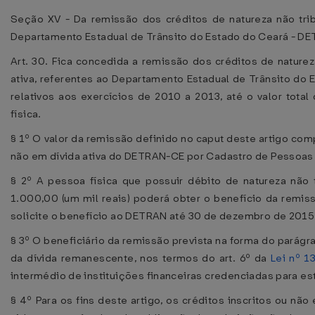
Seção XV - Da remissão dos créditos de natureza não tribu
Departamento Estadual de Trânsito do Estado do Ceará - D
Art. 30. Fica concedida a remissão dos créditos de natureza
ativa, referentes ao Departamento Estadual de Trânsito do
relativos aos exercícios de 2010 a 2013, até o valor tota
física.
§ 1º O valor da remissão definido no caput deste artigo co
não em dívida ativa do DETRAN-CE por Cadastro de Pessoas F
§ 2º A pessoa física que possuir débito de natureza não 
1.000,00 (um mil reais) poderá obter o benefício da remiss
solicite o benefício ao DETRAN até 30 de dezembro de 2015,
§ 3º O beneficiário da remissão prevista na forma do parágra
da dívida remanescente, nos termos do art. 6º da
Lei nº 1
intermédio de instituições financeiras credenciadas para est
§ 4º Para os fins deste artigo, os créditos inscritos ou n