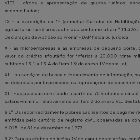
VIII - circos e apresentação de grupos juninos, esc
assemelhados;
IX - a expedição da 1ª (primeira) Carteira de Habilitaç
agricultores familiares, definidos conforme a Lei nº 11.326 ,
Declaração de Aptidão ao Pronaf - DAP física ou jurídica;
X - as microempresas e as empresas de pequeno porte, o
valor do crédito tributário for inferior a 20.000 (vinte 
subitens 1.9.1 a 1.9.4 do item 1.9 do anexo IV desta Lei;
XI - os serviços de busca e fornecimento de informação, n
as despesas por impressões ou reproduções de documento
XII - as pessoas com idade a partir de 75 (setenta e cinco
salário-mínimo, relativamente ao item 2 do anexo VII desta L
§ 1º Os reconhecidamente pobres são isentos de pagamento
emitidas pelo cartório de registro civil, observadas as co
6.015 , de 31 de dezembro de 1973.
§ 2º Para os efeitos do inciso IV do caput deste artigo, c