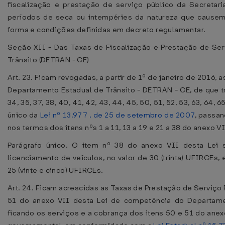
fiscalização e prestação de serviço público da Secretaria
períodos de seca ou intempéries da natureza que causem 
forma e condições definidas em decreto regulamentar.
Seção XII - Das Taxas de Fiscalização e Prestação de Ser
Trânsito (DETRAN - CE)
Art. 23. Ficam revogadas, a partir de 1º de janeiro de 2016,
Departamento Estadual de Trânsito - DETRAN - CE, de que trata
34, 35, 37, 38, 40, 41, 42, 43, 44, 45, 50, 51, 52, 53, 63, 64, 6
único da
Lei nº 13.977 , de 25 de setembro de 2007
, passan
nos termos dos itens nºs 1 a 11, 13 a 19 e 21 a 38 do anexo VI
Parágrafo único. O item nº 38 do anexo VII desta Lei s
licenciamento de veículos, no valor de 30 (trinta) UFIRCEs, 
25 (vinte e cinco) UFIRCEs.
Art. 24. Ficam acrescidas as Taxas de Prestação de Serviço P
51 do anexo VII desta Lei de competência do Departame
ficando os serviços e a cobrança dos itens 50 e 51 do ane