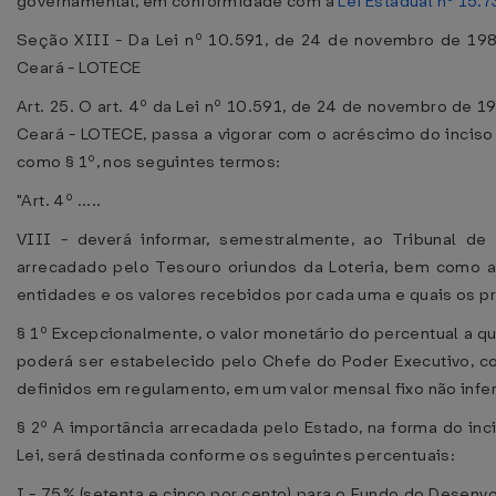
governamental, em conformidade com a
Lei Estadual nº 15.
Seção XIII - Da Lei nº 10.591, de 24 de novembro de 1981
Ceará - LOTECE
Art. 25. O art. 4º da Lei nº 10.591, de 24 de novembro de 1
Ceará - LOTECE, passa a vigorar com o acréscimo do inciso
como § 1º, nos seguintes termos:
"Art. 4º .....
VIII - deverá informar, semestralmente, ao Tribunal de
arrecadado pelo Tesouro oriundos da Loteria, bem como a
entidades e os valores recebidos por cada uma e quais os p
§ 1º Excepcionalmente, o valor monetário do percentual a que
poderá ser estabelecido pelo Chefe do Poder Executivo, c
definidos em regulamento, em um valor mensal fixo não infer
§ 2º A importância arrecadada pelo Estado, na forma do inc
Lei, será destinada conforme os seguintes percentuais:
I - 75% (setenta e cinco por cento) para o Fundo do Desenv