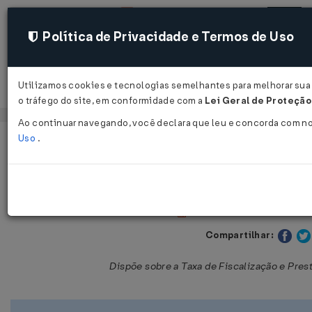
Política de Privacidade e Termos de Uso
Utilizamos cookies e tecnologias semelhantes para melhorar sua 
Acessar
o tráfego do site, em conformidade com a
Lei Geral de Proteção
Ao continuar navegando, você declara que leu e concorda com n
Uso
.
Página Inicial
Legislações
Legislação Estadual - Ceará
Lei Nº 15838 DE 27/07/2015
Publicado no DOE - CE em 3
Compartilhar:
Dispõe sobre a Taxa de Fiscalização e Pres