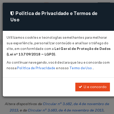
Política de Privacidade e Termos de
Uso
Acessar
Utilizamos cookies e tecnologias semelhantes para melhorar
sua experiência, personalizar conteúdo e analisar o tráfego do
site, em conformidade com a
Lei Geral de Proteção de Dados
Página Inicial
Legislações
Legislação Federal
Voltar
(Lei nº 13.709/2018 – LGPD)
.
Ao continuar navegando, você declara que leu e concorda com
Circular BACEN/DC Nº 3724 DE
nossa
Política de Privacidade
e nosso
Termo de Uso
.
15/10/2014
Publicado no DOU em 17 out 2014
Li e concordo
Compartilhar:
Altera dispositivos da
Circular nº 3.682, de 4 de novembro de
2013
, e da
Circular nº 3.683, de 4 de novembro de 2013
,