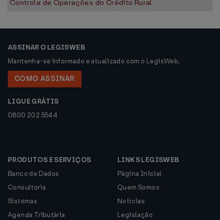
Controle de Operações do Crédito Rural
ASSINAR O LEGISWEB
Mantenha-se informado e atualizado com o LegisWeb.
COMO ASSINAR
LIGUE GRÁTIS
0800 202 5544
PRODUTOS E SERVIÇOS
LINKS LEGISWEB
Banco de Dados
Página Inicial
Consultoria
Quem Somos
Sistemas
Notícias
Agenda Tributária
Legislação