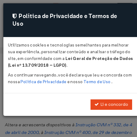
Política de Privacidade e Termos de
Uso
Acessar
Utilizamos cookies e tecnologias semelhantes para melhorar
sua experiência, personalizar conteúdo e analisar o tráfego do
site, em conformidade com a
Lei Geral de Proteção de Dados
Página Inicial
Legislações
Legislação Federal
Voltar
(Lei nº 13.709/2018 – LGPD)
.
Ao continuar navegando, você declara que leu e concorda com
Instrução CVM Nº 551 DE
nossa
Política de Privacidade
e nosso
Termo de Uso
.
25/09/2014
Publicado no DOU em 26 set 2014
Li e concordo
Compartilhar:
Altera e acrescenta dispositivos à
Instrução CVM nº 332, de 4
de abril de 2000
, à
Instrução CVM nº 400, de 29 de dezembro