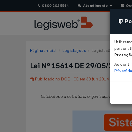
0800 202 5544
Atendimento
Qu
Pol
Utilizam
personali
Página Inicial
Legislações
Legislação Estadual 
Proteção
Lei Nº 15614 DE 29/05/2014
Ao conti
Privacid
Publicado no DOE - CE em 30 jun 2014
Estabelece a estrutura, organização e competên