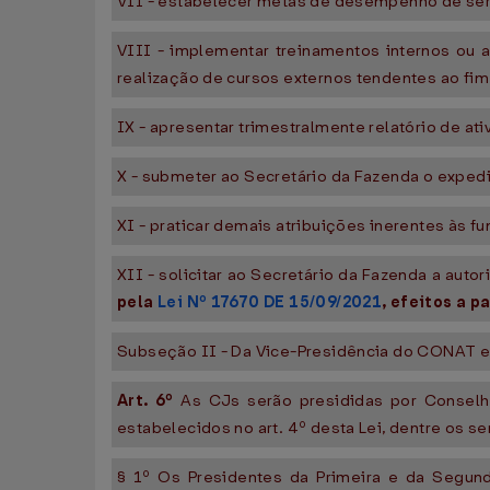
VII - estabelecer metas de desempenho de se
VIII - implementar treinamentos internos ou a
realização de cursos externos tendentes ao fim
IX - apresentar trimestralmente relatório de a
X - submeter ao Secretário da Fazenda o exped
XI - praticar demais atribuições inerentes às 
XII - solicitar ao Secretário da Fazenda a aut
pela
Lei Nº 17670 DE 15/09/2021
, efeitos a p
Subseção II - Da Vice-Presidência do CONAT e
Art. 6º
As CJs serão presididas por Conselh
estabelecidos no art. 4º desta Lei, dentre os 
§ 1º Os Presidentes da Primeira e da Segun