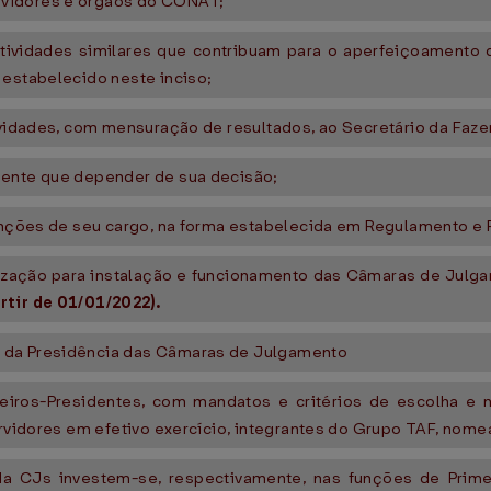
rvidores e órgãos do CONAT;
tividades similares que contribuam para o aperfeiçoamento do
 estabelecido neste inciso;
tividades, com mensuração de resultados, ao Secretário da Faze
iente que depender de sua decisão;
funções de seu cargo, na forma estabelecida em Regulamento e
orização para instalação e funcionamento das Câmaras de Julga
artir de 01/01/2022).
 da Presidência das Câmaras de Julgamento
eiros-Presidentes, com mandatos e critérios de escolha e
servidores em efetivo exercício, integrantes do Grupo TAF, nom
da CJs investem-se, respectivamente, nas funções de Pri