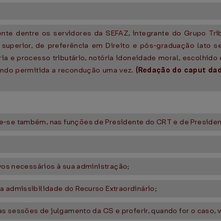
nte dentre os servidores da SEFAZ, integrante do Grupo Tri
superior, de preferência em Direito e pós-graduação lato sen
ia e processo tributário, notória idoneidade moral, escolhid
endo permitida a recondução uma vez.
(Redação do caput da
e-se também, nas funções de Presidente do CRT e de Presiden
ivos necessários à sua administração;
a admissibilidade do Recurso Extraordinário;
 as sessões de julgamento da CS e proferir, quando for o caso,