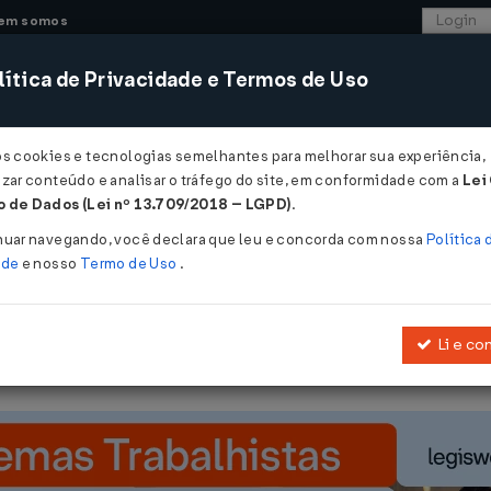
em somos
ítica de Privacidade e Termos de Uso
CONSULTORIA
SISTEMAS
COMÉRCIO EXTER
os cookies e tecnologias semelhantes para melhorar sua experiência,
zar conteúdo e analisar o tráfego do site, em conformidade com a
Lei
- Ceará
 de Dados (Lei nº 13.709/2018 – LGPD)
.
nuar navegando, você declara que leu e concorda com nossa
Política 
ade
e nosso
Termo de Uso
.
Li e co
cia do contencioso administrativo tributário, institui o respectiv