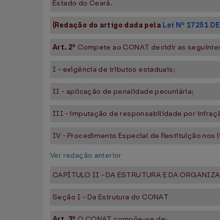
Estado do Ceará.
(Redação do artigo dada pela
Lei Nº 17251 D
Art. 2º
Compete ao CONAT decidir as seguintes 
I - exigência de tributos estaduais;
II - aplicação de penalidade pecuniária;
III - imputação de responsabilidade por infração
IV - Procedimento Especial de Restituição nos li
Ver redação anterior
CAPÍTULO II - DA ESTRUTURA E DA ORGANIZ
Seção I - Da Estrutura do CONAT
Art. 3º
O CONAT compõe-se de: