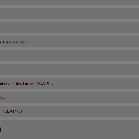
composto por:
tivo Tributário - SECAT;
UL;
a - CEAPRO;
):