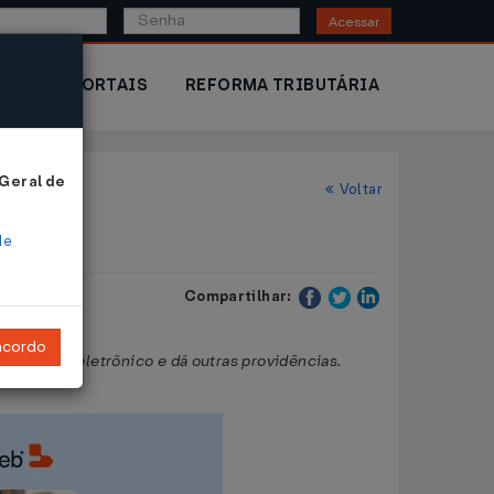
Acessar
IOR
PORTAIS
REFORMA TRIBUTÁRIA
 Geral de
Voltar
de
Compartilhar:
ncordo
o processo eletrônico e dá outras providências.