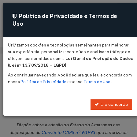
Política de Privacidade e Termos de
Uso
Acessar
Utilizamos cookies e tecnologias semelhantes para melhorar
sua experiência, personalizar conteúdo e analisar o tráfego do
site, em conformidade com a
Lei Geral de Proteção de Dados
Página Inicial
Legislações
Legislação Federal
Voltar
(Lei nº 13.709/2018 – LGPD)
.
Ao continuar navegando, você declara que leu e concorda com
Convênio ICMS Nº 14 DE
nossa
Política de Privacidade
e nosso
Termo de Uso
.
21/03/2014
Publicado no DOU em 26 mar 2014
Li e concordo
Compartilhar:
Dispõe sobre a adesão do Estado do Amazonas nas
disposições do
Convênio ICMS nº 9/1993
que autoriza os