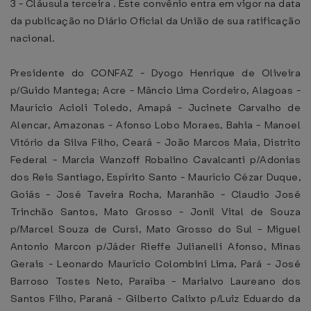
3 - Cláusula terceira . Este convênio entra em vigor na data
da publicação no Diário Oficial da União de sua ratificação
nacional.
Presidente do CONFAZ - Dyogo Henrique de Oliveira
p/Guido Mantega; Acre - Mâncio Lima Cordeiro, Alagoas -
Maurício Acioli Toledo, Amapá - Jucinete Carvalho de
Alencar, Amazonas - Afonso Lobo Moraes, Bahia - Manoel
Vitório da Silva Filho, Ceará - João Marcos Maia, Distrito
Federal - Marcia Wanzoff Robalino Cavalcanti p/Adonias
dos Reis Santiago, Espírito Santo - Maurício Cézar Duque,
Goiás - José Taveira Rocha, Maranhão - Claudio José
Trinchão Santos, Mato Grosso - Jonil Vital de Souza
p/Marcel Souza de Cursi, Mato Grosso do Sul - Miguel
Antonio Marcon p/Jáder Rieffe Julianelli Afonso, Minas
Gerais - Leonardo Maurício Colombini Lima, Pará - José
Barroso Tostes Neto, Paraíba - Marialvo Laureano dos
Santos Filho, Paraná - Gilberto Calixto p/Luiz Eduardo da