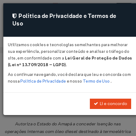
Política de Privacidade e Termos de
Uso
Acessar
Utilizamos cookies e tecnologias semelhantes para melhorar
sua experiência, personalizar conteúdo e analisar o tráfego do
site, em conformidade com a
Lei Geral de Proteção de Dados
Página Inicial
Legislações
Legislação Federal
Voltar
(Lei nº 13.709/2018 – LGPD)
.
Ao continuar navegando, você declara que leu e concorda com
Convênio ICMS Nº 7 DE
nossa
Política de Privacidade
e nosso
Termo de Uso
.
15/01/2014
Publicado no DOU em 16 jan 2014
Li e concordo
Compartilhar:
Autoriza o Estado do Amapá a conceder isenção nas
operações internas com óleo diesel destinado à termoelétrica