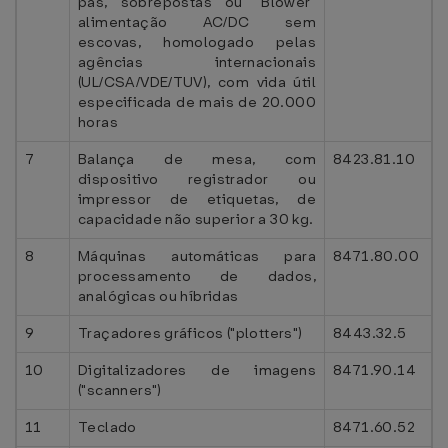
pás, sobrepostas ou "Blower"
alimentação AC/DC sem
escovas, homologado pelas
agências internacionais
(UL/CSA/VDE/TUV), com vida útil
especificada de mais de 20.000
horas
7
Balança de mesa, com
8423.81.10
dispositivo registrador ou
impressor de etiquetas, de
capacidade não superior a 30 kg.
8
Máquinas automáticas para
8471.80.00
processamento de dados,
analógicas ou híbridas
9
Traçadores gráficos ("plotters")
8443.32.5
10
Digitalizadores de imagens
8471.90.14
("scanners")
11
Teclado
8471.60.52