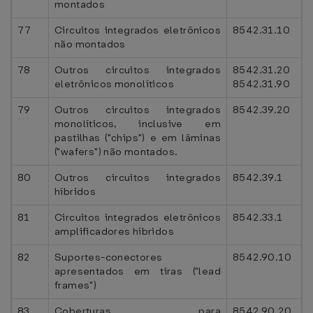
montados
77
Circuitos integrados eletrônicos
8542.31.10
não montados
78
Outros circuitos integrados
8542.31.20
eletrônicos monolíticos
8542.31.90
79
Outros circuitos integrados
8542.39.20
monolíticos, inclusive em
pastilhas ("chips") e em lâminas
("wafers") não montados.
80
Outros circuitos integrados
8542.39.1
híbridos
81
Circuitos integrados eletrônicos
8542.33.1
amplificadores híbridos
82
Suportes-conectores
8542.90.10
apresentados em tiras ("lead
frames")
83
Coberturas para
8542.90.20