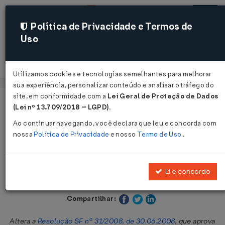
Política de Privacidade e Termos de
Uso
Acessar
Utilizamos cookies e tecnologias semelhantes para melhorar
sua experiência, personalizar conteúdo e analisar o tráfego do
site, em conformidade com a
Lei Geral de Proteção de Dados
Página Inicial
Legislações
Legislação Estadual - São Paulo
(Lei nº 13.709/2018 – LGPD)
.
Ao continuar navegando, você declara que leu e concorda com
Voltar
nossa
Política de Privacidade
e nosso
Termo de Uso
.
Resolução SF Nº 89 DE 20/12/2013
Li e concordo
Publicado no DOE - SP em 21 dez 2013
Compartilhar:
Altera a
Resolução SF nº 31/2008, de 30.06.2008
, que aprova