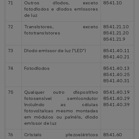
71
Outros diodos, exceto
8541.10
fotodiodos e diodos emissores
de luz
72
Transistores, exceto
8541.21.10
fototransistores
8541.21.20
8541.21.9
73
Diodo emissor de luz ("LED")
8541.40.11
8541.40.21
74
Fotodiodos
8541.40.13
8541.40.25
8541.40.31
75
Qualquer outro dispositivo
8541.40.19
fotosensível semicondutor
8541.40.29
incluindo as células
8541.40.39
fotovoltaicas mesmo montadas
em módulos ou painéis, diodo
emissor de luz
76
Cristais piezoelétricos
8541.60