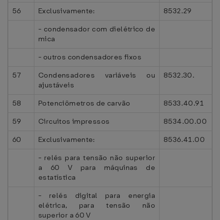
56
Exclusivamente:
8532.29
- condensador com dielétrico de
mica
- outros condensadores fixos
57
Condensadores variáveis ou
8532.30.
ajustáveis
58
Potenciômetros de carvão
8533.40.91
59
Circuitos impressos
8534.00.00
60
Exclusivamente:
8536.41.00
- relés para tensão não superior
a 60 V para máquinas de
estatística
- relés digital para energia
elétrica, para tensão não
superior a 60 V