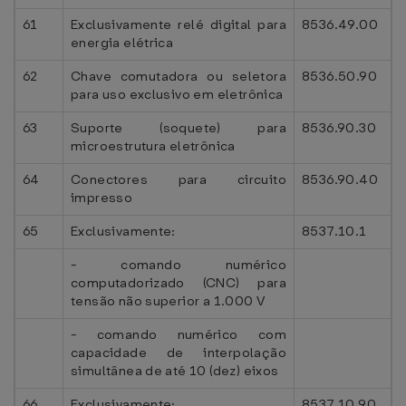
61
Exclusivamente relé digital para
8536.49.00
energia elétrica
62
Chave comutadora ou seletora
8536.50.90
para uso exclusivo em eletrônica
63
Suporte (soquete) para
8536.90.30
microestrutura eletrônica
64
Conectores para circuito
8536.90.40
impresso
65
Exclusivamente:
8537.10.1
- comando numérico
computadorizado (CNC) para
tensão não superior a 1.000 V
- comando numérico com
capacidade de interpolação
simultânea de até 10 (dez) eixos
66
Exclusivamente:
8537.10.90