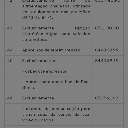
42
Exclusivamente fonte de
8504.40.90
alimentação chaveada, utilizada
em equipamento das posições
8443.3 e 8471.
43
Exclusivamente ignição
8511.80.30
eletrônica digital para veículos
automotores
44
Aparelhos de teleimpressão
8443.32.99
45
Exclusivamente:
8443.99.19
- cabeçote impressor
- outras, para aparelhos de Fac-
Símile
46
Exclusivamente:
8517.61.49
- sistema de comunicação para
transmissão de canais de voz,
vídeo ou dados