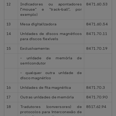
12
Indicadores ou apontadores
8471.60.53
("mouse" e "track-ball", por
exemplo)
13
Mesa digitalizadora
8471.60.54
14
Unidades de discos magnéticos
8471.70.11
para discos flexíveis
15
Exclusivamente:
8471.70.19
- unidade de memória de
semicondutor
- qualquer outra unidade de
disco magnético
16
Unidades de fita magnética
8471.70.3
17
Outras unidades de memória
8471.70.90
18
Tradutores (conversores) de
8517.62.94
protocolos para interconexão de