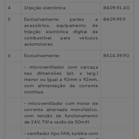
4
Injeção eletrônica
8409.91.40
5
Exclusivamente partes e
8409.99.9
acessórios, equipamento de
injeção eletrônica digital de
combustível para veículos
automotores
6
Exclusivamente:
8414.59.90
- microventilador com carcaça
nas dimensões (alt. x larg.)
menor ou igual a 92mm x 92mm,
com alimentação de corrente
contínua
- microventilador com motor de
corrente alternada monofásico,
com tensão de funcionamento
de 24V, 7W e vazão de 50m/H
- ventilador tipo FAN, turbina com