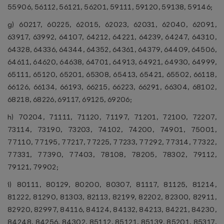
55906, 56112, 56121, 56201, 59111, 59120, 59138, 59146;
g) 60217, 60225, 62015, 62023, 62031, 62040, 62091,
63917, 63992, 64107, 64212, 64221, 64239, 64247, 64310,
64328, 64336, 64344, 64352, 64361, 64379, 64409, 64506,
64611, 64620, 64638, 64701, 64913, 64921, 64930, 64999,
65111, 65120, 65201, 65308, 65413, 65421, 65502, 66118,
66126, 66134, 66193, 66215, 66223, 66291, 66304, 68102,
68218, 68226, 69117, 69125, 69206;
h) 70204, 71111, 71120, 71197, 71201, 72100, 72207,
73114, 73190, 73203, 74102, 74200, 74901, 75001,
77110, 77195, 77217, 77225, 77233, 77292, 77314, 77322,
77331, 77390, 77403, 78108, 78205, 78302, 79112,
79121, 79902;
i) 80111, 80129, 80200, 80307, 81117, 81125, 81214,
81222, 81290, 81303, 82113, 82199, 82202, 82300, 82911,
82920, 82997, 84116, 84124, 84132, 84213, 84221, 84230,
84248, 84256, 84302, 85112, 85121, 85139, 85201, 85317,