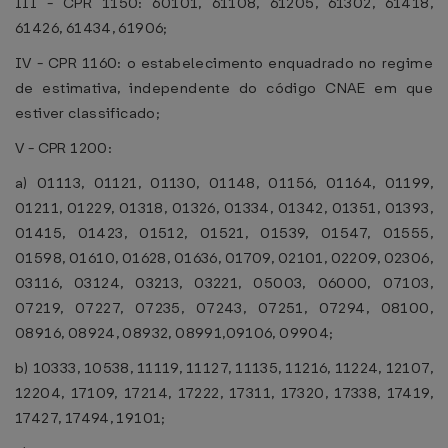
III - CPR 1150: 60101, 61108, 61205, 61302, 61418,
61426, 61434, 61906;
IV - CPR 1160: o estabelecimento enquadrado no regime
de estimativa, independente do código CNAE em que
estiver classificado;
V - CPR 1200:
a) 01113, 01121, 01130, 01148, 01156, 01164, 01199,
01211, 01229, 01318, 01326, 01334, 01342, 01351, 01393,
01415, 01423, 01512, 01521, 01539, 01547, 01555,
01598, 01610, 01628, 01636, 01709, 02101, 02209, 02306,
03116, 03124, 03213, 03221, 05003, 06000, 07103,
07219, 07227, 07235, 07243, 07251, 07294, 08100,
08916, 08924, 08932, 08991,09106, 09904;
b) 10333, 10538, 11119, 11127, 11135, 11216, 11224, 12107,
12204, 17109, 17214, 17222, 17311, 17320, 17338, 17419,
17427, 17494, 19101;