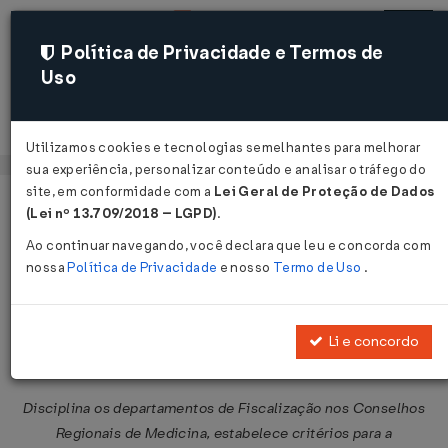
Política de Privacidade e Termos de
Uso
Acessar
Utilizamos cookies e tecnologias semelhantes para melhorar
sua experiência, personalizar conteúdo e analisar o tráfego do
site, em conformidade com a
Lei Geral de Proteção de Dados
Página Inicial
Legislações
Legislação Federal
Voltar
(Lei nº 13.709/2018 – LGPD)
.
Ao continuar navegando, você declara que leu e concorda com
Resolução CFM Nº 2056 DE
nossa
Política de Privacidade
e nosso
Termo de Uso
.
20/09/2013
Publicado no DOU em 12 nov 2013
Li e concordo
Compartilhar:
Disciplina os departamentos de Fiscalização nos Conselhos
Regionais de Medicina, estabelece critérios para a