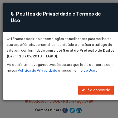
Política de Privacidade e Termos de
Uso
Acessar
Utilizamos cookies e tecnologias semelhantes para melhorar
sua experiência, personalizar conteúdo e analisar o tráfego do
site, em conformidade com a
Lei Geral de Proteção de Dados
Página Inicial
Legislações
(Lei nº 13.709/2018 – LGPD)
.
Legislação Estadual - Rio Grande do Sul
Ao continuar navegando, você declara que leu e concorda com
nossa
Política de Privacidade
e nosso
Termo de Uso
.
Voltar
Lei Nº 8899 DE 04/08/1989
Li e concordo
Publicado no DOE - RS em 7 ago 1989
Compartilhar: