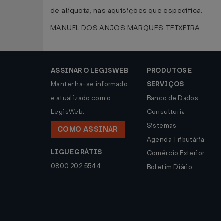
de alíquota, nas aquisições que especifica.
MANUEL DOS ANJOS MARQUES TEIXEIRA
ASSINAR O LEGISWEB
PRODUTOS E
Mantenha-se informado
SERVIÇOS
e atualizado com o
Banco de Dados
LegisWeb.
Consultoria
Sistemas
COMO ASSINAR
Agenda Tributária
LIGUE GRÁTIS
Comércio Exterior
0800 202 5544
Boletim Diário