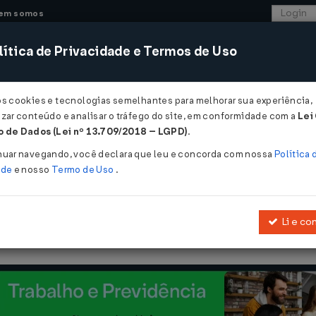
em somos
ítica de Privacidade e Termos de Uso
CONSULTORIA
SISTEMAS
COMÉRCIO EXTER
os cookies e tecnologias semelhantes para melhorar sua experiência,
zar conteúdo e analisar o tráfego do site, em conformidade com a
Lei
 de Dados (Lei nº 13.709/2018 – LGPD)
.
Nº 11 DE 02/07/2013
nuar navegando, você declara que leu e concorda com nossa
Política 
ade
e nosso
Termo de Uso
.
Li e co
Ratifica os Convênios ICMS 44/2013, 45/2013, 46/2013 e 47/2013.