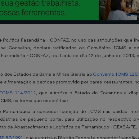
Política Fazendária - CONFAZ, no uso das atribuições que lhe 
se Conselho, declara ratificados os Convênios ICMS a seg
 Fazendária - CONFAZ, realizada no dia 12 de junho de 2013, 
o dos Estados da Bahia e Minas Gerais ao
Convênio ICMS 125
e alimentação e bebidas promovido por bares, restaurantes, h
 ICMS 114/2012
, que autoriza o Estado do Tocantins a disp
ICMS, na forma que especifica;
e Pernambuco a conceder isenção do ICMS nas saídas inte
ústrias de pequeno porte, para utilização no respectivo 
tro de Abastecimento e Logística de Pernambuco - CEASA/PE;
MS 57/1991
, que autoriza o Distrito Federal a conceder isençã