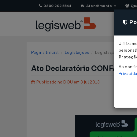
0800 202 5544
Atendimento
Qu
Pol
Utilizam
personali
Página Inicial
Legislações
Legislação Federal
Proteção
Ato Declaratório CONFAZ/SE 
Ao conti
Privacid
Publicado no DOU em 3 jul 2013