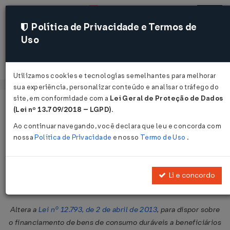
Política de Privacidade e Termos de
Uso
Acessar
Utilizamos cookies e tecnologias semelhantes para melhorar
sua experiência, personalizar conteúdo e analisar o tráfego do
site, em conformidade com a
Lei Geral de Proteção de Dados
Página Inicial
Legislações
Legislação Federal
Voltar
(Lei nº 13.709/2018 – LGPD)
.
Ao continuar navegando, você declara que leu e concorda com
Medida Provisória Nº 620 DE
nossa
Política de Privacidade
e nosso
Termo de Uso
.
12/06/2013
Publicado no DOU em 12 jun 2013
Li e concordo
Compartilhar:
Altera a
Lei nº 12.793, de 2 de abril de 2013
, para dispor sobre
o financiamento de bens de consumo duráveis a beneficiários