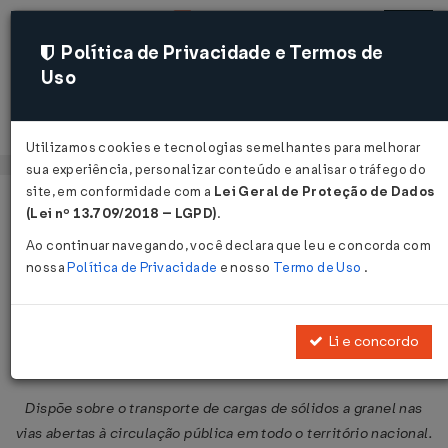
Política de Privacidade e Termos de
Uso
Acessar
Utilizamos cookies e tecnologias semelhantes para melhorar
sua experiência, personalizar conteúdo e analisar o tráfego do
site, em conformidade com a
Lei Geral de Proteção de Dados
Página Inicial
Legislações
Legislação Federal
Voltar
(Lei nº 13.709/2018 – LGPD)
.
Ao continuar navegando, você declara que leu e concorda com
Resolução CONTRAN Nº 441 DE
nossa
Política de Privacidade
e nosso
Termo de Uso
.
28/05/2013
Publicado no DOU em 31 mai 2013
Li e concordo
Compartilhar:
Dispõe sobre o transporte de cargas de sólidos a granel nas
vias abertas à circulação pública em todo o território nacional.