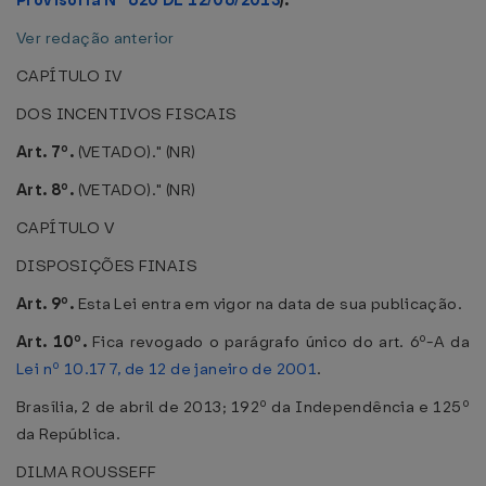
Provisória Nº 620 DE 12/06/2013
).
Ver redação anterior
CAPÍTULO IV
DOS INCENTIVOS FISCAIS
Art. 7º.
(VETADO)." (NR)
Art. 8º.
(VETADO)." (NR)
CAPÍTULO V
DISPOSIÇÕES FINAIS
Art. 9º.
Esta Lei entra em vigor na data de sua publicação.
Art. 10º.
Fica revogado o parágrafo único do art. 6º-A da
Lei nº 10.177, de 12 de janeiro de 2001
.
Brasília, 2 de abril de 2013; 192º da Independência e 125º
da República.
DILMA ROUSSEFF