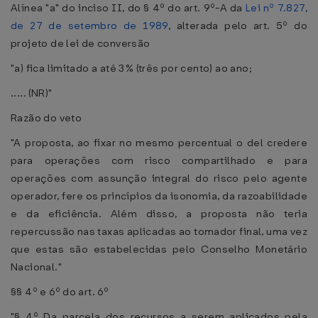
Alínea "a" do inciso II, do § 4º do art. 9º-A da
Lei nº 7.827,
de 27 de setembro de 1989
, alterada pelo art. 5º do
projeto de lei de conversão
"a) fica limitado a até 3% (três por cento) ao ano;
..... (NR)"
Razão do veto
"A proposta, ao fixar no mesmo percentual o del credere
para operações com risco compartilhado e para
operações com assunção integral do risco pelo agente
operador, fere os princípios da isonomia, da razoabilidade
e da eficiência. Além disso, a proposta não teria
repercussão nas taxas aplicadas ao tomador final, uma vez
que estas são estabelecidas pelo Conselho Monetário
Nacional."
§§ 4º e 6º do art. 6º
"§ 4º Da parcela dos recursos a serem aplicados pela