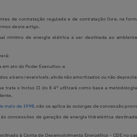
entes de contratação regulada e de contratação livre, na for
ermos deste artigo.
ual mínimo de energia elétrica a ser destinada ao ambien
verá:
da em ato do Poder Executivo; e
lados a bens reversíveis, ainda não amortizados ou não depreci
e trata o inciso II do § 4º utilizará como base a metodologi
dente.
 de maio de 1998
, não se aplica às outorgas de concessão prorr
a às concessões de geração de energia hidrelétrica destinad
á destinado à Conta de Desenvolvimento Energético - CDE no c