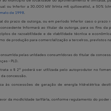
e ao Município de localidade do aproveitamento e limitada, 
ual ou inferior a 30.000 kW (trinta mil quilowatts), a 50% (c
e maio de 1998
.
nal do prazo da outorga, ou em período inferior caso o praz
r concedente informará ao titular da outorga, para os fins da
cípios de razoabilidade e de viabilidade técnica e econômica
omo de produção para comercialização a terceiros, previstos n
 consumida pelas unidades consumidoras do titular da conces
nças - PLD.
 trata o § 2º poderá ser utilizada pelo autoprodutor no fome
o da concessão.
ca às concessões de geração de energia hidrelétrica des
avor da modicidade tarifária, conforme regulamento do pode