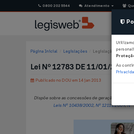
0800 202 5544
Atendimento
Qu
Pol
Utilizam
personali
Página Inicial
Legislações
Legislação Federal
Proteção
Lei Nº 12783 DE 11/01/2013
Ao conti
Privacid
Publicado no DOU em 14 jan 2013
Dispõe sobre as concessões de geração, transmissã
Leis Nº 10438/2002
,
Nº 12111/2009
,
Nº 