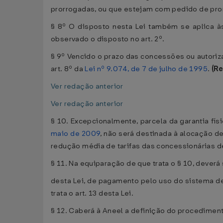
prorrogadas, ou que estejam com pedido de pro
§ 8º O disposto nesta Lei também se aplica à
observado o disposto no art. 2º.
§ 9º Vencido o prazo das concessões ou autoriza
art. 8º da
Lei nº 9.074, de 7 de julho de 1995
.
(R
Ver redação anterior
Ver redação anterior
§ 10. Excepcionalmente, parcela da garantia fí
maio de 2009
, não será destinada à alocação de
redução média de tarifas das concessionárias de
§ 11. Na equiparação de que trata o § 10, deverá
desta Lei, de pagamento pelo uso do sistema de
trata o art. 13 desta Lei.
§ 12. Caberá à Aneel a definição do procedimen