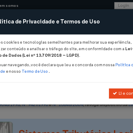
em somos
ítica de Privacidade e Termos de Uso
CONSULTORIA
SISTEMAS
COMÉRCIO EXTER
os cookies e tecnologias semelhantes para melhorar sua experiência,
zar conteúdo e analisar o tráfego do site, em conformidade com a
Lei
 de Dados (Lei nº 13.709/2018 – LGPD)
.
nuar navegando, você declara que leu e concorda com nossa
Política 
ade
e nosso
Termo de Uso
.
Li e co
o e distribuição de energia elétrica, sobre a redução dos encargos s
9648/1998
,
Nº 9427/1996
e
Nº 10848/2004
; revoga dispositivo da
Le