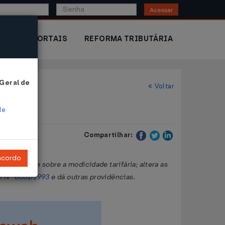
Acessar
IOR
PORTAIS
REFORMA TRIBUTÁRIA
 Geral de
Voltar
de
Compartilhar:
ncordo
etoriais e sobre a modicidade tarifária; altera as
i Nº 8631/1993
e dá outras providências.