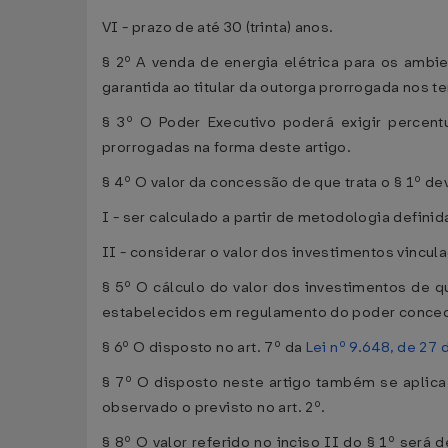
VI - prazo de até 30 (trinta) anos.
§ 2º A venda de energia elétrica para os ambi
garantida ao titular da outorga prorrogada nos t
§ 3º O Poder Executivo poderá exigir percent
prorrogadas na forma deste artigo.
§ 4º O valor da concessão de que trata o § 1º de
I - ser calculado a partir de metodologia defini
II - considerar o valor dos investimentos vincu
§ 5º O cálculo do valor dos investimentos de qu
estabelecidos em regulamento do poder conce
§ 6º O disposto no art. 7º da
Lei nº 9.648, de 27
§ 7º O disposto neste artigo também se aplic
observado o previsto no art. 2º.
§ 8º O valor referido no inciso II do § 1º ser