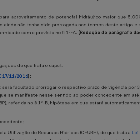
ara aproveitamento de potencial hidráulico maior que 5.000 
e ainda não tenha sido prorrogada nos termos deste artigo e 
formidade com o previsto no § 1º-A.
(Redação do parágrafo da
ogações de que trata o caput.
E 17/11/2016
):
ut será facultado prorrogar o respectivo prazo de vigência por 3
e que se manifeste nesse sentido ao poder concedente em até 
P), referida no § 1º-B, hipótese em que estará automaticamen
oncedente;
la Utilização de Recursos Hídricos (CFURH), de que trata a
Lei