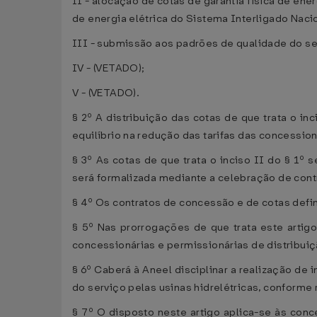
II - alocação de cotas de garantia física de ene
de energia elétrica do Sistema Interligado Naci
III - submissão aos padrões de qualidade do se
IV - (VETADO);
V - (VETADO).
§ 2º A distribuição das cotas de que trata o i
equilíbrio na redução das tarifas das concession
§ 3º As cotas de que trata o inciso II do § 1º
será formalizada mediante a celebração de con
§ 4º Os contratos de concessão e de cotas defin
§ 5º Nas prorrogações de que trata este artig
concessionárias e permissionárias de distribuiçã
§ 6º Caberá à Aneel disciplinar a realização de
do serviço pelas usinas hidrelétricas, conform
§ 7º O disposto neste artigo aplica-se às conc