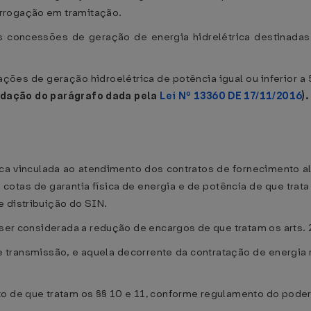
rrogação em tramitação.
s concessões de geração de energia hidrelétrica destinada
ções de geração hidroelétrica de potência igual ou inferior a
edação do parágrafo dada pela
Lei Nº 13360 DE 17/11/2016
).
sica vinculada ao atendimento dos contratos de fornecimento a
 cotas de garantia física de energia e de potência de que trata
 distribuição do SIN.
 ser considerada a redução de encargos de que tratam os arts. 2
 transmissão, e aquela decorrente da contratação de energia r
to de que tratam os §§ 10 e 11, conforme regulamento do pode