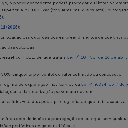
artigo, o poder concedente poderá prorrogar ou licitar os em
da superior a 50.000 kW (cinquenta mil quilowatts), outor
5
).
/11/2025
):
rorrogação das outorgas dos empreendimentos de que trata o ar
ção das outorgas:
nergético - CDE, de que trata a
Lei nº 10.438, de 26 de abri
 50% (cinquenta por cento) do valor estimado da concessão;
o regime de exploração, nos termos da
Lei nº 9.074, de 7 de 
alações e da indenização porventura devida;
essionário, vedada, após a prorrogação de que trata ocaput, a
 partir da data de início da prorrogação da outorga, sem qualque
sões periódicas de garantia física; e