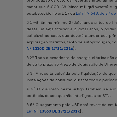
prorrogação da outorga, revertida integralment
maior que 5.000 kW (cinco mil quilowatts) e ig
estabelecido no art. 17 da
Lei nº 9.648, de 27 d
§ 1º-B. Em no mínimo 2 (dois) anos antes do fi
desta Lei seja inferior a 2 (dois) anos, o pode
aplicável ao caso, que deverá atender aos prin
exploração distintos, tanto de autoprodução, c
Nº 13360 DE 17/11/2016
).
§ 2º Todo o excedente de energia elétrica não
de curto prazo ao Preço de Liquidação de Difere
§ 3º A receita auferida pela liquidação de que
instalações de consumo, durante todo o períod
§ 4º O disposto neste artigo também se apli
potência, desde que não interligadas ao SIN.
§ 5º O pagamento pelo UBP será revertido em f
Lei Nº 13360 DE 17/11/2016
).