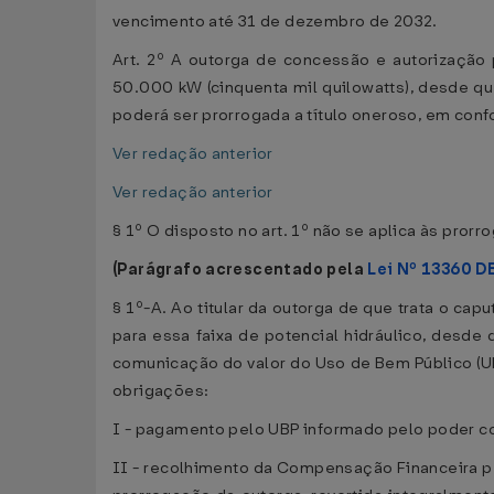
vencimento até 31 de dezembro de 2032.
Art. 2º A outorga de concessão e autorização p
50.000 kW (cinquenta mil quilowatts), desde qu
poderá ser prorrogada a título oneroso, em con
Ver redação anterior
Ver redação anterior
§ 1º O disposto no art. 1º não se aplica às prorr
(Parágrafo acrescentado pela
Lei Nº 13360 D
§ 1º-A. Ao titular da outorga de que trata o cap
para essa faixa de potencial hidráulico, desd
comunicação do valor do Uso de Bem Público (UB
obrigações:
I - pagamento pelo UBP informado pelo poder c
II - recolhimento da Compensação Financeira pe