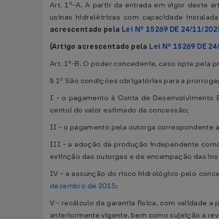
Art. 1º-A. A partir da entrada em vigor deste 
usinas hidrelétricas com capacidade instala
acrescentado pela
Lei Nº 15269 DE 24/11/202
(Artigo acrescentado pela
Lei Nº 15269 DE 24
Art. 1º-B. O poder concedente, caso opte pela p
§ 1º São condições obrigatórias para a prorroga
I - o pagamento à Conta de Desenvolvimento E
cento) do valor estimado da concessão;
II - o pagamento pela outorga correspondente a
III - a adoção da produção independente com
extinção das outorgas e de encampação das inst
IV - a assunção do risco hidrológico pelo conc
dezembro de 2015
;
V - recálculo da garantia física, com validade a
anteriormente vigente, bem como sujeição a revi