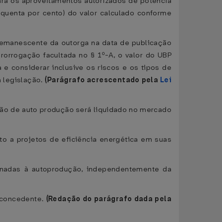
para os aproveitamentos autorizados de potência
inquenta por cento) do valor calculado conforme
o remanescente da outorga na data de publicação
 prorrogação facultada no § 1º-A, o valor do UBP
 e considerar inclusive os riscos e os tipos de
a legislação.
(Parágrafo acrescentado pela
Lei
são de auto produção será liquidado no mercado
nto a projetos de eficiência energética em suas
tinadas à autoprodução, independentemente da
r concedente.
(Redação do parágrafo dada pela