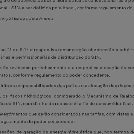
rgia e de potência da usina hidrelétrica às concessionárias e p
onal - SIN, a ser definida pela Aneel, conforme regulamento d
rviço fixados pela Aneel;
nciso II do § 1º e respectiva remuneração obedecerão a crité
árias e permissionárias de distribuição do SIN.
 serão revisadas periodicamente e a respectiva alocação às co
tratos, conforme regulamento do poder concedente.
irão as responsabilidades das partes e a alocação dos riscos 
o, os riscos hidrológicos, considerado o Mecanismo de Real
o do SIN, com direito de repasse à tarifa do consumidor final.
 investimentos que serão considerados nas tarifas, com vistas 
e regulamento do poder concedente.
essões de geração de energia hidrelétrica que, nos termos d