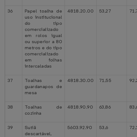
36
Papel toalha de
4818.20.00
53,27
71,
uso institucional
do tipo
comercializado
em rolos igual
ou superior a 80
metros e do tipo
comercializado
em folhas
intercaladas
37
Toalhas e
4818.30.00
71,55
92,
guardanapos de
mesa
38
Toalhas de
4818.90.90
63,86
83,
cozinha
39
Sutiã
5603.92.90
53,6
72,
descartável,