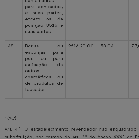
semelhantes
para penteados,
e suas partes,
exceto os da
posição 8516 e
suas partes
48
Borlas ou
9616.20.00
58,04
77
esponjas para
pós ou para
aplicação de
outros
cosméticos ou
de produtos de
toucador
" (AC)
Art. 4º. O estabelecimento revendedor não enquadrado 
substituição, nos termos do art. 2º do Anexo XXXI do 