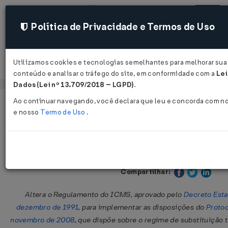
Política de Privacidade e Termos de Uso
Utilizamos cookies e tecnologias semelhantes para melhorar sua 
Acessar
conteúdo e analisar o tráfego do site, em conformidade com a
Lei
Dados (Lei nº 13.709/2018 – LGPD)
.
Ao continuar navegando, você declara que leu e concorda com n
Página Inicial
Legislações
Legislação Estadual - Alagoas
e nosso
Termo de Uso
.
Decreto Nº 23179 DE 31/10/2012
Publicado no DOE - AL em 1 nov 20
Compartilhar:
Altera o Regulamento do ICMS, aprovado pelo
Decreto Esta
dezembro de 1991
, para implementar as disposições do
Protoc
novembro de 2008
, que dispõe sobre o regime de substituição 