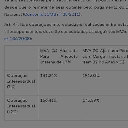
seja o responsável pelo recolhimento do imposto devido po
desde que o remetente seja optante pelo pagamento do 
Nacional (
Convênio ICMS nº 35/2011
).
Art. 4º. Nas operações interestaduais realizadas entre es
interdependentes, deverão ser adotadas as seguintes MVAs 
nº 106/2008
):
MVA (%) Ajustada
MVA (%) Ajustada Par
Para Alíquota
com Carga Tributária 
Interna de 17%
item 37 do Anexo II)
Operação
181,24%
191,03%
Interestadual
(7%)
Operação
166,41%
175,39%
Interestadual
(12%)