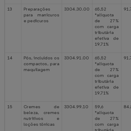
13
Preparações
3304.30.00
65,52
91,
para manicuros
*alíquota
e pedicuros
de 27%
com carga
tributária
efetiva de
19,71%
14
Pós, incluídos os
3304.91.00
65,52
91,
compactos, para
*alíquota
maquilagem
de 27%
com carga
tributária
efetiva de
19,71%
15
Cremes de
3304.99.10
59,6
84,
beleza, cremes
*alíquota
nutritivos e
de 27%
loções tônicas
com carga
tributária