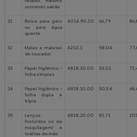
retalho, mesmo
contendo sabão
31
Bolsa para gelo
4014.90.10
66,79
86,
ou para água
quente
32
Malas e maletas
4202.1
58,04
77
de toucador
33
Papel higiênico -
4818.10.00
53,01
71
folha simples
34
Papel higiênico -
4818.10.00
50,54
68,
folha dupla e
tripla
35
Lenços
4818.20.00
81,71
103
(incluídos os de
maquilagem) e
toalhas de mão