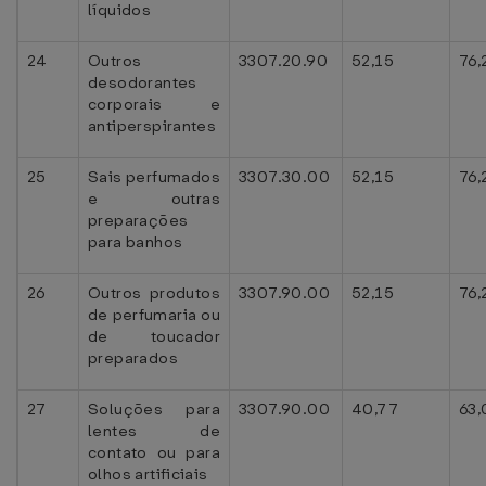
líquidos
24
Outros
3307.20.90
52,15
76,
desodorantes
corporais e
antiperspirantes
25
Sais perfumados
3307.30.00
52,15
76,
e outras
preparações
para banhos
26
Outros produtos
3307.90.00
52,15
76,
de perfumaria ou
de toucador
preparados
27
Soluções para
3307.90.00
40,77
63,
lentes de
contato ou para
olhos artificiais