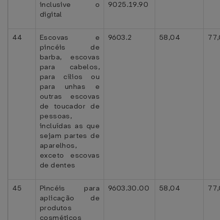
inclusive o
9025.19.90
digital
44
Escovas e
9603.2
58,04
77
pincéis de
barba, escovas
para cabelos,
para cílios ou
para unhas e
outras escovas
de toucador de
pessoas,
incluídas as que
sejam partes de
aparelhos,
exceto escovas
de dentes
45
Pincéis para
9603.30.00
58,04
77
aplicação de
produtos
cosméticos