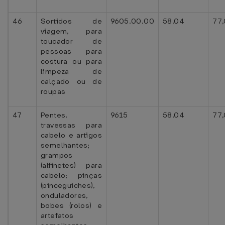
46
Sortidos de
9605.00.00
58,04
77
viagem, para
toucador de
pessoas para
costura ou para
limpeza de
calçado ou de
roupas
47
Pentes,
9615
58,04
77
travessas para
cabelo e artigos
semelhantes;
grampos
(alfinetes) para
cabelo; pinças
(pinceguiches),
onduladores,
bobes (rolos) e
artefatos