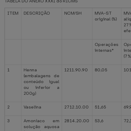
TABELA DO ANEXO XXXI do RICMS
ITEM
DESCRIÇÃO
NCM/SH
MVA-ST
MV
original (%)
alí
27
efe
Operações
Op
internas*
int
(7%
1
Henna
1211.90.90
80,05
101
(embalagens de
conteúdo igual
ou inferior a
200g)
2
Vaselina
2712.10.00
51,65
69,
3
Amoníaco em
2814.20.00
53,6
72,
solução aquosa