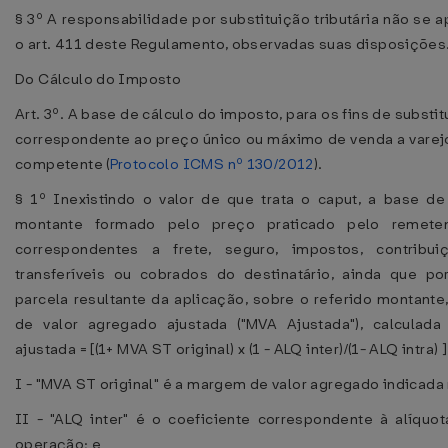
§ 3º A responsabilidade por substituição tributária não se a
o art. 411 deste Regulamento, observadas suas disposições
Do Cálculo do Imposto
Art. 3º. A base de cálculo do imposto, para os fins de substitu
correspondente ao preço único ou máximo de venda a varejo
competente (
Protocolo ICMS nº 130/2012
).
§ 1º Inexistindo o valor de que trata o caput, a base d
montante formado pelo preço praticado pelo remetent
correspondentes a frete, seguro, impostos, contribu
transferíveis ou cobrados do destinatário, ainda que po
parcela resultante da aplicação, sobre o referido montant
de valor agregado ajustada ("MVA Ajustada"), calculad
ajustada = [(1+ MVA ST original) x (1 - ALQ inter)/(1- ALQ intra) ]
I - "MVA ST original" é a margem de valor agregado indicada
II - "ALQ inter" é o coeficiente correspondente à alíquota
operação; e