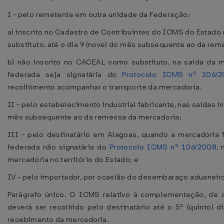
I - pelo remetente em outra unidade da Federação:
a) inscrito no Cadastro de Contribuintes do ICMS do Estad
substituto, até o dia 9 (nove) do mês subsequente ao da rem
b) não inscrito no CACEAL como substituto, na saída da 
federada seja signatária do
Protocolo ICMS nº 106/2
recolhimento acompanhar o transporte da mercadoria.
II - pelo estabelecimento industrial fabricante, nas saídas in
mês subsequente ao da remessa da mercadoria;
III - pelo destinatário em Alagoas, quando a mercadoria
federada não signatária do
Protocolo ICMS nº 106/2008
,
mercadoria no território do Estado; e
IV - pelo importador, por ocasião do desembaraço aduaneir
Parágrafo único. O ICMS relativo à complementação, de qu
deverá ser recolhido pelo destinatário até o 5º (quinto)
recebimento da mercadoria.