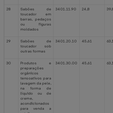
28
Sabões de
3401.11.90
24,8
39,
toucador em
barras, pedaços
ou figuras
moldados
29
Sabões de
3401.20.10
45,61
63,
toucador sob
outras formas
30
Produtos e
3401.30.00
45,61
63,
preparações
orgânicos
tensoativos para
lavagem da pele,
na forma de
líquido ou de
creme,
acondicionados
para venda a