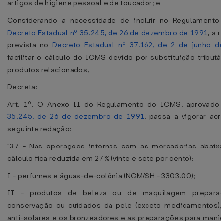
artigos de higiene pessoal e de toucador; e
Considerando a necessidade de incluir no Regulament
Decreto Estadual nº 35.245, de 26 de dezembro de 1991
, a
prevista no
Decreto Estadual nº 37.162, de 2 de junho 
facilitar o cálculo do ICMS devido por substituição tribu
produtos relacionados,
Decreta:
Art. 1º. O Anexo II do Regulamento do ICMS, aprovad
35.245, de 26 de dezembro de 1991
, passa a vigorar ac
seguinte redação:
"37 - Nas operações internas com as mercadorias abaix
cálculo fica reduzida em 27% (vinte e sete por cento):
I - perfumes e águas-de-colônia (NCM/SH - 3303.00);
II - produtos de beleza ou de maquilagem prepara
conservação ou cuidados da pele (exceto medicamentos),
anti-solares e os bronzeadores e as preparações para man