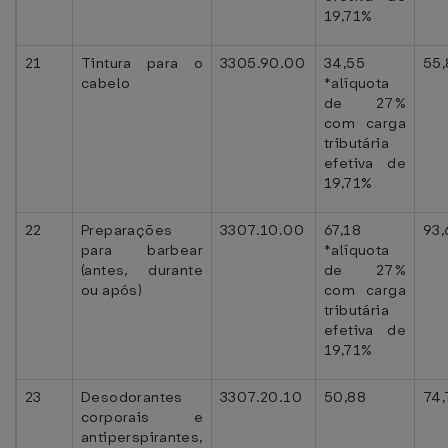
19,71%
21
Tintura para o
3305.90.00
34,55
55,
cabelo
*alíquota
de 27%
com carga
tributária
efetiva de
19,71%
22
Preparações
3307.10.00
67,18
93,
para barbear
*alíquota
(antes, durante
de 27%
ou após)
com carga
tributária
efetiva de
19,71%
23
Desodorantes
3307.20.10
50,88
74,
corporais e
antiperspirantes,