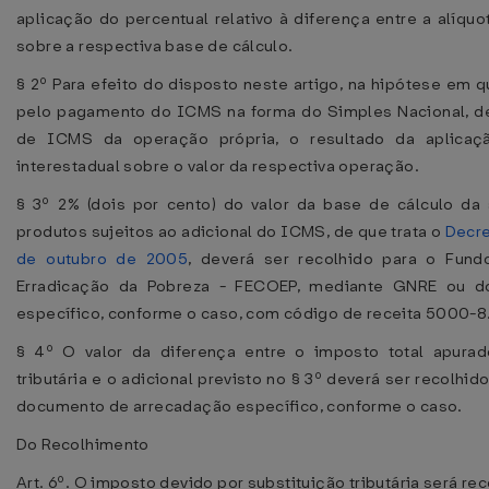
aplicação do percentual relativo à diferença entre a alíquot
sobre a respectiva base de cálculo.
§ 2º Para efeito do disposto neste artigo, na hipótese em 
pelo pagamento do ICMS na forma do Simples Nacional, dev
de ICMS da operação própria, o resultado da aplicaçã
interestadual sobre o valor da respectiva operação.
§ 3º 2% (dois por cento) do valor da base de cálculo da s
produtos sujeitos ao adicional do ICMS, de que trata o
Decre
de outubro de 2005
, deverá ser recolhido para o Fun
Erradicação da Pobreza - FECOEP, mediante GNRE ou d
específico, conforme o caso, com código de receita 5000-8
§ 4º O valor da diferença entre o imposto total apurado
tributária e o adicional previsto no § 3º deverá ser recol
documento de arrecadação específico, conforme o caso.
Do Recolhimento
Art. 6º. O imposto devido por substituição tributária será rec