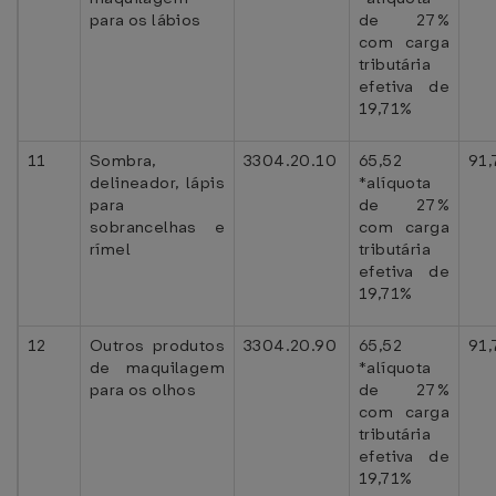
para os lábios
de 27%
com carga
tributária
efetiva de
19,71%
11
Sombra,
3304.20.10
65,52
91,
delineador, lápis
*alíquota
para
de 27%
sobrancelhas e
com carga
rímel
tributária
efetiva de
19,71%
12
Outros produtos
3304.20.90
65,52
91,
de maquilagem
*alíquota
para os olhos
de 27%
com carga
tributária
efetiva de
19,71%