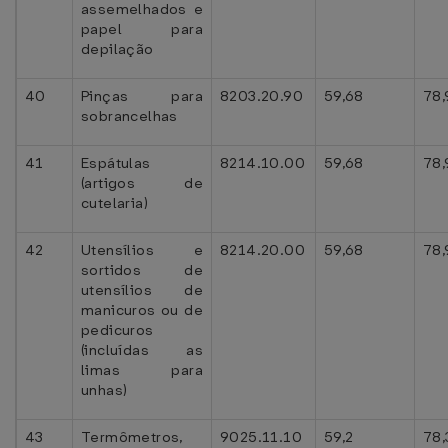
assemelhados e
papel para
depilação
40
Pinças para
8203.20.90
59,68
78,
sobrancelhas
41
Espátulas
8214.10.00
59,68
78,
(artigos de
cutelaria)
42
Utensílios e
8214.20.00
59,68
78,
sortidos de
utensílios de
manicuros ou de
pedicuros
(incluídas as
limas para
unhas)
43
Termômetros,
9025.11.10
59,2
78,