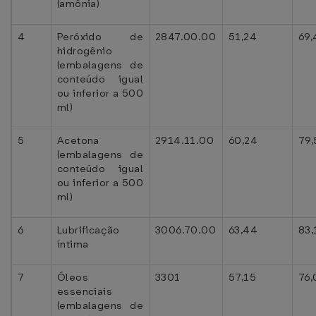
(amônia)
4
Peróxido de
2847.00.00
51,24
69,
hidrogênio
(embalagens de
conteúdo igual
ou inferior a 500
ml)
5
Acetona
2914.11.00
60,24
79,
(embalagens de
conteúdo igual
ou inferior a 500
ml)
6
Lubrificação
3006.70.00
63,44
83,
íntima
7
Óleos
3301
57,15
76,
essenciais
(embalagens de