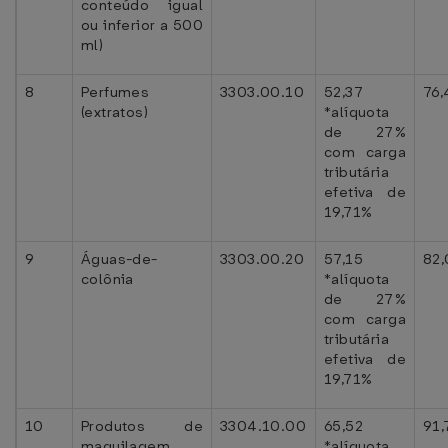
conteúdo igual
ou inferior a 500
ml)
8
Perfumes
3303.00.10
52,37
76,
(extratos)
*alíquota
de 27%
com carga
tributária
efetiva de
19,71%
9
Águas-de-
3303.00.20
57,15
82,
colônia
*alíquota
de 27%
com carga
tributária
efetiva de
19,71%
10
Produtos de
3304.10.00
65,52
91,
maquilagem
*alíquota