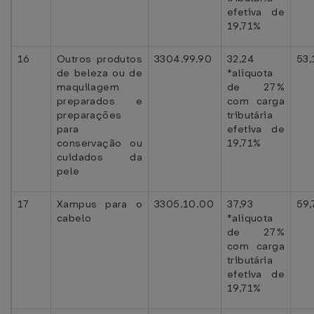
efetiva de
19,71%
16
Outros produtos
3304.99.90
32,24
53,
de beleza ou de
*alíquota
maquilagem
de 27%
preparados e
com carga
preparações
tributária
para
efetiva de
conservação ou
19,71%
cuidados da
pele
17
Xampus para o
3305.10.00
37,93
59,
cabelo
*alíquota
de 27%
com carga
tributária
efetiva de
19,71%