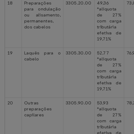
18
Preparações
3305.20.00
49,36
73
para ondulação
*alíquota
ou alisamento,
de 27%
permanentes,
com carga
dos cabelos
tributária
efetiva de
19,71%
19
Laquês para o
3305.30.00
52,77
76,
cabelo
*alíquota
de 27%
com carga
tributária
efetiva de
19,71%
20
Outras
3305.90.00
53,93
78,
preparações
*alíquota
capilares
de 27%
com carga
tributária
efetiva de