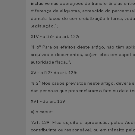
inclusive nas operações de transferências ent
diferença de alíquotas, acrescido do percentua
demais fases de comercialização interna, veda
legislação.";
XIV - o § 6º do art. 122:
"§ 6º Para os efeitos deste artigo, não têm apl
arquivos e documentos, sejam eles em papel ou
autoridade fiscal.";
XV - o § 2º do art. 125:
"§ 2º Nos casos previstos neste artigo, deverá
das pessoas que presenciaram o fato ou dele t
XVI - do art. 139:
a) o caput:
"Art. 139. Fica sujeito a apreensão, pelos A
contribuinte ou responsável, ou em trânsito pel