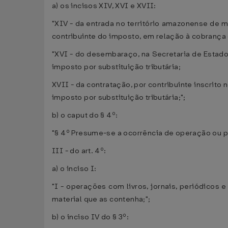
a) os incisos XIV, XVI e XVII:
"XIV - da entrada no território amazonense de 
contribuinte do imposto, em relação à cobrança d
"XVI - do desembaraço, na Secretaria de Estado
imposto por substituição tributária;
XVII - da contratação, por contribuinte inscrito
imposto por substituição tributária;";
b) o caput do § 4º:
"§ 4º Presume-se a ocorrência de operação ou 
III - do art. 4º:
a) o inciso I:
"I - operações com livros, jornais, periódicos 
material que as contenha;";
b) o inciso IV do § 3º: