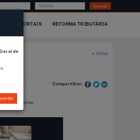
Acessar
IOR
PORTAIS
REFORMA TRIBUTÁRIA
 Geral de
Voltar
de
Compartilhar:
ncordo
tras providências.