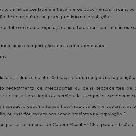
itado, os livros contábeis e fiscais e os documentos fiscais, o
o de contribuinte, no prazo previsto na legislação;
zo estabelecido na legislação, as alterações contratuais ou e
me o caso, da repartição fiscal competente para:
is;
fiscais, inclusive os eletrônicos, na forma exigida na legislação
do recebimento de mercadorias ou bens procedentes de o
 referente à prestação de serviço de transporte, exceto nos ca
mbarque, a documentação fiscal relativa às mercadorias ou b
o, ou exterior, exceto nos casos previstos na legislação;"
equipamento Emissor de Cupom Fiscal - ECF e para emissão e 