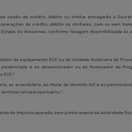
 de cartão de crédito, débito ou similar entregarão à Secre
s operações de crédito, débito ou similares, com ou sem trans
Estado do Amazonas, conforme listagem disponibilizada às ad
vendedor de equipamento ECF ou de Unidade Autônoma de Proces
credenciada e ao desenvolvedor ou ao fornecedor de Prog
o ECF;"
rio, ao arrendatário, ao titular do domínio útil e ao permission
terminal retroaeroportuário;";
mento do imposto apurado, sem prévio exame da autoridade fisca