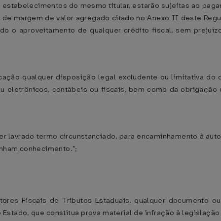
re estabelecimentos do mesmo titular, estarão sujeitas ao pa
l de margem de valor agregado citado no Anexo II deste Regu
do o aproveitamento de qualquer crédito fiscal, sem prejuíz
icação qualquer disposição legal excludente ou limitativa do d
 eletrônicos, contábeis ou fiscais, bem como da obrigação d
 ser lavrado termo circunstanciado, para encaminhamento à au
enham conhecimento.";
uditores Fiscais de Tributos Estaduais, qualquer documento
o Estado, que constitua prova material de infração à legislação