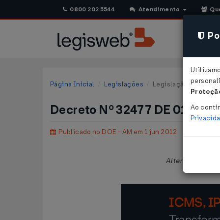
0800 202 5544
Atendimento
Qu
Pol
Utilizam
personali
Página Inicial
Legislações
Legislação Estadual
Proteção
Decreto Nº 32477 DE 01/06/
Ao conti
Privacid
Publicado no DOE - AM em 1 jun 2012
Altera o Regula