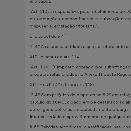
a) o caput:
"Art. 110. É responsável pelo recolhimento do I
ou operações concomitantes e subseqüentes 
dispuser a legislação tributária:";
b) o caput do § 4º:
"§ 4º A responsabilidade a que se refere este art
XII - o caput do art. 114:
"Art. 114. O imposto cobrado por substituição
produtos relacionados no Anexo II deste Regulam
XIII - os §§ 4º e 5º do art. 118:
"§ 4º Sem prejuízo do disposto no § 2º em relaç
cálculo do ICMS, o gado em pé destinado ao aba
de origem, sofrerão antecipadamente a carga t
interna, vedado o aproveitamento de qualquer cré
§ 5º Bebidas alcoólicas, classificadas nas p