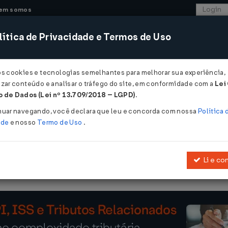
em somos
ítica de Privacidade e Termos de Uso
CONSULTORIA
SISTEMAS
COMÉRCIO EXTER
os cookies e tecnologias semelhantes para melhorar sua experiência,
zar conteúdo e analisar o tráfego do site, em conformidade com a
Lei
 - Amazonas
 de Dados (Lei nº 13.709/2018 – LGPD)
.
2012
nuar navegando, você declara que leu e concorda com nossa
Política 
ade
e nosso
Termo de Uso
.
Li e co
mento do ICMS, aprovado pelo
Decreto nº 20.686, de 1999
, e dá ou