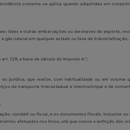
o incidência somente se aplica quando adquiridas em conjun
luxo; iates e outras embarcações ou aeronaves de esporte, rec
s e gás natural em qualquer estado ou fase de industrialização;
 art. 118, a base de cálculo do imposto é:";
ca ou jurídica, que realize, com habitualidade ou em volume 
iços de transporte interestadual e intermunicipal e de comu
:
turação, contábil ou fiscal, e os documentos fiscais, inclusive
ntos efetuados nos livros, até que ocorra a extinção dos cr