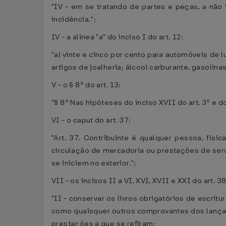
"IV - em se tratando de partes e peças, a nã
incidência.";
IV - a alínea "a" do inciso I do art. 12:
"a) vinte e cinco por cento para automóveis de 
artigos de joalheria; álcool carburante, gasolina
V - o § 8º do art. 13:
"§ 8º Nas hipóteses do inciso XVII do art. 3º e do
VI - o caput do art. 37:
"Art. 37. Contribuinte é qualquer pessoa, físi
circulação de mercadoria ou prestações de serv
se iniciem no exterior.";
VII - os incisos II a VI, XVI, XVII e XXI do art. 38
"II - conservar os livros obrigatórios de escri
como quaisquer outros comprovantes dos lançame
prestações a que se refiram;