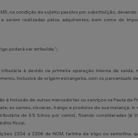
CMS, na condição de sujeito passivo por substituição, devend
a serem realizadas pelos adquirentes, bem como do impost
igo poderá ser atribuída:";
 tributária é devido na primeira operação interna de saída, 
ento, inclusive de origem estrangeira, com os percentuais de 
ão à inclusão de outras mercadorias ou serviços na Pauta de 
te, as carnes, vísceras, frango e produtos de sua matança, i
ributária de 5% (cinco por cento), ficando consideradas já 
dito fiscal.
osições 2204 a 2208 da NCM, farinha de trigo ou semolina, q