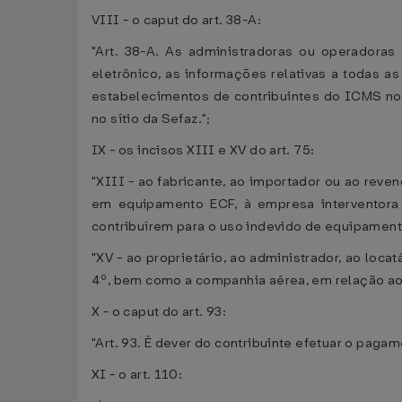
VIII - o caput do art. 38-A:
"Art. 38-A. As administradoras ou operadoras
eletrônico, as informações relativas a todas a
estabelecimentos de contribuintes do ICMS no 
no sítio da Sefaz.";
IX - os incisos XIII e XV do art. 75:
"XIII - ao fabricante, ao importador ou ao re
em equipamento ECF, à empresa interventora 
contribuírem para o uso indevido de equipament
"XV - ao proprietário, ao administrador, ao locatá
4º, bem como a companhia aérea, em relação ao 
X - o caput do art. 93:
"Art. 93. É dever do contribuinte efetuar o paga
XI - o art. 110: