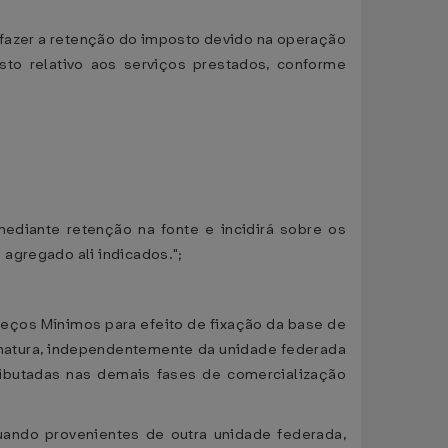
o fazer a retenção do imposto devido na operação
o relativo aos serviços prestados, conforme
mediante retenção na fonte e incidirá sobre os
agregado ali indicados.";
Preços Mínimos para efeito de fixação da base de
n natura, independentemente da unidade federada
tributadas nas demais fases de comercialização
uando provenientes de outra unidade federada,