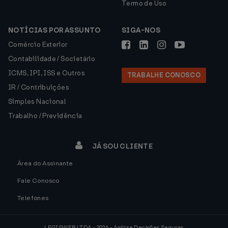
Termo de Uso
NOTÍCIAS POR ASSUNTO
SIGA-NOS
Comércio Exterior
Contabilidade / Societário
ICMS, IPI, ISS e Outros
TRABALHE CONOSCO
IR / Contribuições
Simples Nacional
Trabalho / Previdência
JÁ SOU CLIENTE
Área do Assinante
Fale Conosco
Telefones
LEGISWEB LTDA - 2026 - Agilize Decisões Seguras