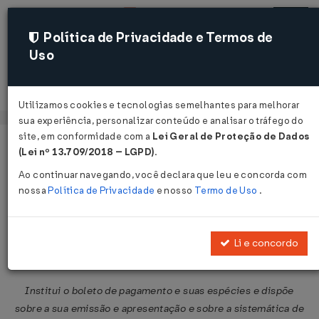
Política de Privacidade e Termos de
Uso
Acessar
Utilizamos cookies e tecnologias semelhantes para melhorar
sua experiência, personalizar conteúdo e analisar o tráfego do
site, em conformidade com a
Lei Geral de Proteção de Dados
Página Inicial
Legislações
Legislação Federal
Voltar
(Lei nº 13.709/2018 – LGPD)
.
Ao continuar navegando, você declara que leu e concorda com
Circular BACEN/DC Nº 3598 DE
nossa
Política de Privacidade
e nosso
Termo de Uso
.
06/06/2012
Publicado no DOU em 8 jun 2012
Li e concordo
Compartilhar:
Institui o boleto de pagamento e suas espécies e dispõe
sobre a sua emissão e apresentação e sobre a sistemática de