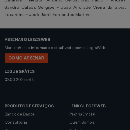
Catarina - Nelson Antônio Serpa, São Paulo - Andrea
Sandro Calabi, Sergipe - João Andrade Vieira da Silva,
Tocantins - José Jamil Fernandes Martins
ASSINAR O LEGISWEB
Mantenha-se informado e atualizado com o LegisWeb.
COMO ASSINAR
LIGUE GRÁTIS
0800 202 5544
PRODUTOS E SERVIÇOS
LINKS LEGISWEB
Banco de Dados
Página Inicial
Consultoria
Quem Somos