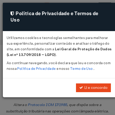
Política de Privacidade e Termos de
Uso
Acessar
Utilizamos cookies e tecnologias semelhantes para melhorar
sua experiência, personalizar conteúdo e analisar o tráfego do
site, em conformidade com a
Lei Geral de Proteção de Dados
Página Inicial
Legislações
Legislação Federal
Voltar
(Lei nº 13.709/2018 – LGPD)
.
Ao continuar navegando, você declara que leu e concorda com
Protocolo ICMS Nº 52 DE
nossa
Política de Privacidade
e nosso
Termo de Uso
.
29/05/2012
Publicado no DOU em 31 mai 2012
Li e concordo
Compartilhar:
Altera o
Protocolo ICM 17/1985
, que dispõe sobre a
substituição tributária nas operações com lâmpada elétrica.