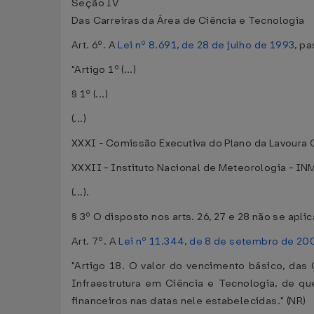
Seção IV
Das Carreiras da Área de Ciência e Tecnologia
Art. 6º. A
Lei nº 8.691, de 28 de julho de 1993
, p
"Artigo 1º (...)
§ 1º (...)
(...)
XXXI - Comissão Executiva do Plano da Lavoura C
XXXII - Instituto Nacional de Meteorologia - INM
(...).
§ 3º O disposto nos arts. 26, 27 e 28 não se apli
Art. 7º. A
Lei nº 11.344, de 8 de setembro de 20
"Artigo 18. O valor do vencimento básico, da
Infraestrutura em Ciência e Tecnologia, de qu
financeiros nas datas nele estabelecidas." (NR)