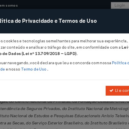
em somos
ítica de Privacidade e Termos de Uso
CONSULTORIA
SISTEMAS
COMÉRCIO EXTER
os cookies e tecnologias semelhantes para melhorar sua experiência,
zar conteúdo e analisar o tráfego do site, em conformidade com a
Lei
 de Dados (Lei nº 13.709/2018 – LGPD)
.
 11/05/2012
nuar navegando, você declara que leu e concorda com nossa
Política 
ade
e nosso
Termo de Uso
.
Li e co
eteorologia, da Comissão Executiva do Plano da Lavoura Cacaueira,
hagas, do Centro Nacional de Primatas, da Fundação Oswaldo Cruz, 
ntendência de Seguros Privados, do Instituto Nacional de Metrolog
ituto Nacional de Estudos e Pesquisas Educacionais Anísio Teixeir
 as Secas, do Serviço Exterior Brasileiro, do Instituto Brasileir