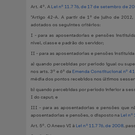
Art. 4º. A
Lei nº 11.776, de 17 de setembro de 2
"Artigo 42-A. A partir de 1º de julho de 201
adotados os seguintes critérios:
I - para as aposentadorias e pensões instituí
nível, classe e padrão do servidor;
II - para as aposentadorias e pensões instituíd
a) quando percebidas por período igual ou sup
nos arts. 3º e 6º da
Emenda Constitucional nº 4
média dos pontos recebidos nos últimos sesse
b) quando percebidas por período inferior a ses
I do caput; e
III - para as aposentadorias e pensões que nã
aposentadorias e pensões, o disposto na
Lei nº
Art. 5º. O Anexo VI à
Lei nº 11.776, de 2008
, pas