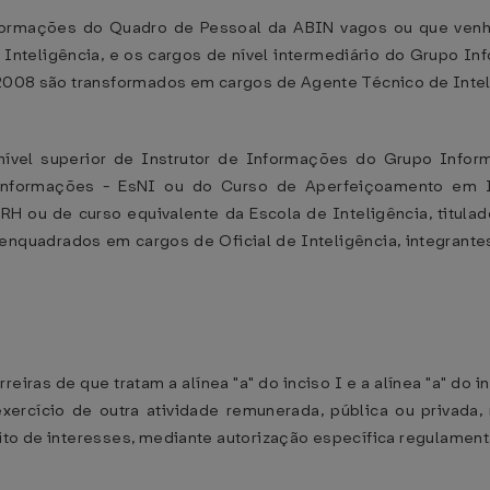
formações do Quadro de Pessoal da ABIN vagos ou que venh
 Inteligência, e os cargos de nível intermediário do Grupo 
e 2008 são transformados em cargos de Agente Técnico de Intel
e nível superior de Instrutor de Informações do Grupo In
e Informações - EsNI ou do Curso de Aperfeiçoamento em I
 ou de curso equivalente da Escola de Inteligência, titula
nquadrados em cargos de Oficial de Inteligência, integrantes d
reiras de que tratam a alínea "a" do inciso I e a alínea "a" do i
ercício de outra atividade remunerada, pública ou privada, 
lito de interesses, mediante autorização específica regulamen