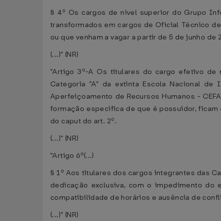
§ 4º Os cargos de nível superior do Grupo In
transformados em cargos de Oficial Técnico de
ou que venham a vagar a partir de 5 de junho d
(...)" (NR)
"Artigo 3º-A Os titulares do cargo efetivo d
Categoria "A" da extinta Escola Nacional d
Aperfeiçoamento de Recursos Humanos - CEFARH
formação específica de que é possuidor, ficam e
do caput do art. 2º.
(...)" (NR)
"Artigo 6º(...)
§ 1º Aos titulares dos cargos integrantes das Car
dedicação exclusiva, com o impedimento do ex
compatibilidade de horários e ausência de conf
(...)" (NR)