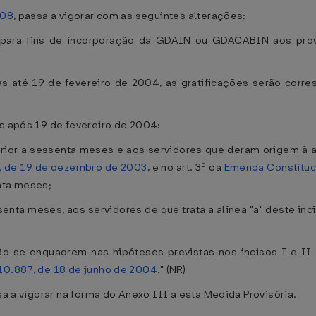
008
, passa a vigorar com as seguintes alterações:
2, para fins de incorporação da GDAIN ou GDACABIN aos pr
das até 19 de fevereiro de 2004, as gratificações serão corr
as após 19 de fevereiro de 2004:
erior a sessenta meses e aos servidores que deram origem à a
1, de 19 de dezembro de 2003
, e no art. 3º da
Emenda Constituci
nta meses;
senta meses, aos servidores de que trata a alínea "a" deste inc
o se enquadrem nas hipóteses previstas nos incisos I e II do
 10.887, de 18 de junho de 2004
." (NR)
sa a vigorar na forma do Anexo III a esta Medida Provisória.