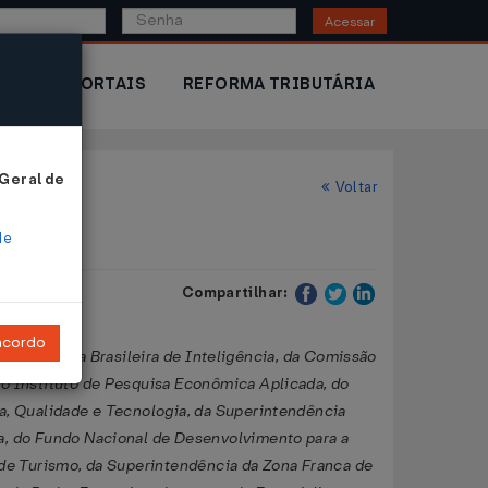
Acessar
IOR
PORTAIS
REFORMA TRIBUTÁRIA
 Geral de
Voltar
de
Compartilhar:
ncordo
 da Agência Brasileira de Inteligência, da Comissão
do Instituto de Pesquisa Econômica Aplicada, do
ia, Qualidade e Tecnologia, da Superintendência
a, do Fundo Nacional de Desenvolvimento para a
o de Turismo, da Superintendência da Zona Franca de