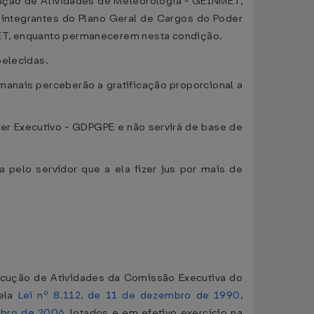
xecução de Atividades de Meteorologia - GEINMET,
, integrantes do Plano Geral de Cargos do Poder
NMET, enquanto permanecerem nesta condição.
belecidas.
manais perceberão a gratificação proporcional a
r Executivo - GDPGPE e não servirá de base de
pelo servidor que a ela fizer jus por mais de
 Execução de Atividades da Comissão Executiva do
pela
Lei nº 8.112, de 11 de dezembro de 1990
,
tubro de 2006
, lotados e em efetivo exercício na