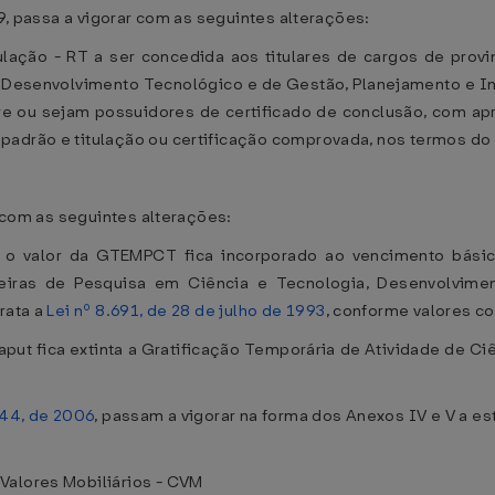
09, passa a vigorar com as seguintes alterações:
itulação - RT a ser concedida aos titulares de cargos de prov
, Desenvolvimento Tecnológico e de Gestão, Planejamento e In
tre ou sejam possuidores de certificado de conclusão, com a
padrão e titulação ou certificação comprovada, nos termos do 
r com as seguintes alterações:
2, o valor da GTEMPCT fica incorporado ao vencimento bási
rreiras de Pesquisa em Ciência e Tecnologia, Desenvolvim
rata a
Lei nº 8.691, de 28 de julho de 1993
, conforme valores co
 caput fica extinta a Gratificação Temporária de Atividade de C
344, de 2006
, passam a vigorar na forma dos Anexos IV e V a es
Valores Mobiliários - CVM