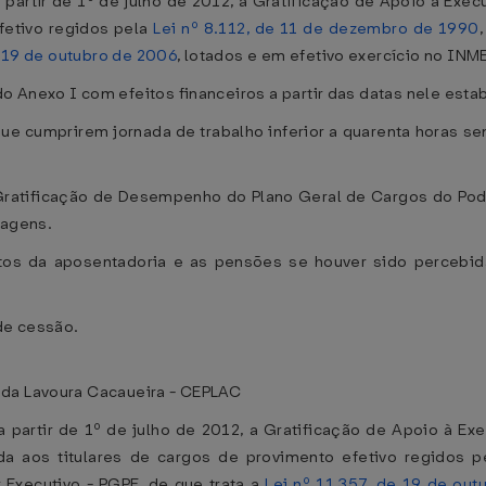
os a partir de 1º de julho de 2012, a Gratificação de Apoio à E
fetivo regidos pela
Lei nº 8.112, de 11 de dezembro de 1990
e 19 de outubro de 2006
, lotados e em efetivo exercício no I
 Anexo I com efeitos financeiros a partir das datas nele esta
ue cumprirem jornada de trabalho inferior a quarenta horas se
ratificação de Desempenho do Plano Geral de Cargos do Pode
tagens.
s da aposentadoria e as pensões se houver sido percebida 
de cessão.
 da Lavoura Cacaueira - CEPLAC
os a partir de 1º de julho de 2012, a Gratificação de Apoio à
da aos titulares de cargos de provimento efetivo regidos 
 Executivo - PGPE, de que trata a
Lei nº 11.357, de 19 de ou