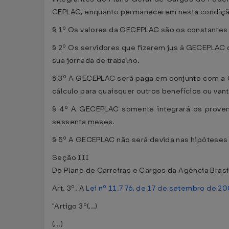
CEPLAC, enquanto permanecerem nesta condiçã
§ 1º Os valores da GECEPLAC são os constantes d
§ 2º Os servidores que fizerem jus à GECEPLAC q
sua jornada de trabalho.
§ 3º A GECEPLAC será paga em conjunto com a 
cálculo para quaisquer outros benefícios ou van
§ 4º A GECEPLAC somente integrará os provent
sessenta meses.
§ 5º A GECEPLAC não será devida nas hipóteses
Seção III
Do Plano de Carreiras e Cargos da Agência Brasi
Art. 3º. A
Lei nº 11.776, de 17 de setembro de 2
"Artigo 3º(...)
(...)