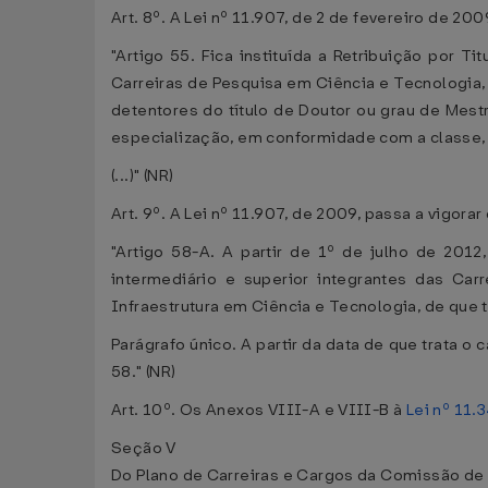
Art. 8º. A Lei nº 11.907, de 2 de fevereiro de 20
"Artigo 55. Fica instituída a Retribuição por T
Carreiras de Pesquisa em Ciência e Tecnologia
detentores do título de Doutor ou grau de Mes
especialização, em conformidade com a classe, 
(...)" (NR)
Art. 9º. A Lei nº 11.907, de 2009, passa a vigora
"Artigo 58-A. A partir de 1º de julho de 201
intermediário e superior integrantes das Ca
Infraestrutura em Ciência e Tecnologia, de que t
Parágrafo único. A partir da data de que trata o
58." (NR)
Art. 10º. Os Anexos VIII-A e VIII-B à
Lei nº 11.
Seção V
Do Plano de Carreiras e Cargos da Comissão de 