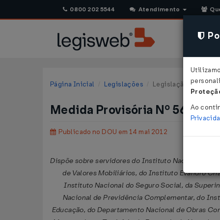
0800 202 5544
Atendimento
Qu
Pol
Utilizam
personali
Página Inicial
Legislações
Legislação Federal
Proteção
Medida Provisória Nº 568 DE
Ao conti
Privacid
Publicado no DOU em 14 mai 2012
Dispõe sobre servidores do Instituto Nacional de M
de Valores Mobiliários, do Instituto Evandro C
Instituto Nacional do Seguro Social, da Superi
Nacional de Previdência Complementar, do Inst
Educação, do Departamento Nacional de Obras Contra