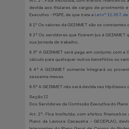
Art. 1º. Fica instituída, com efeitos financeir
devida aos titulares de cargos de provimento e
Executivo - PGPE, de que trata a
Lei nº 11.357, d
§ 1º Os valores da GEINMET são os constantes do
§ 2º Os servidores que fizerem jus à GEINMET q
sua jornada de trabalho.
§ 3º A GEINMET será paga em conjunto com a G
cálculo para quaisquer outros benefícios ou van
§ 4º A GEINMET somente integrará os provento
sessenta meses.
§ 5º A GEINMET não será devida nas hipóteses 
Seção II
Dos Servidores da Comissão Executiva do Plano
Art. 2º. Fica instituída, com efeitos financeir
Plano da Lavoura Cacaueira - GECEPLAC, devi
integrantes do Plano Geral de Cargos do Poder